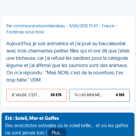
Par commeunpoissondansleau - 11/06/2015 17:47 - France -
Fontenay-sous-bois
Aujourd'hui, je suis animatrice et j'ai joué au baccalauréat
avec trois charmantes petites filles qui m'ont dit que j'étais
une tricheuse, car j'ai refusé les sardines pour la catégorie
légume et j'ai affirmé que les saumons sont des animaux.
On m'a répondu : "Mais NON, c'est de la nourriture, t'es
trop bête." VDM
JE VALIDE, C'EST UNE VDM
55 575
TU L'AS BIEN MÉRITÉ
4 705
Été : Soleil, Mer et Gaffes
Des anecdotes estivales où le soleil brille... et où les gaffes
ne sont jamais loin !
Plus…