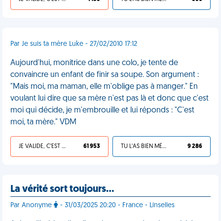
Par Je suis ta mère Luke - 27/02/2010 17:12
Aujourd'hui, monitrice dans une colo, je tente de
convaincre un enfant de finir sa soupe. Son argument :
"Mais moi, ma maman, elle m'oblige pas à manger." En
voulant lui dire que sa mère n'est pas là et donc que c'est
moi qui décide, je m'embrouille et lui réponds : "C'est
moi, ta mère." VDM
JE VALIDE, C'EST UNE VDM
61 953
TU L'AS BIEN MÉRITÉ
9 286
La vérité sort toujours…
Par Anonyme
- 31/03/2025 20:20 - France - Linselles