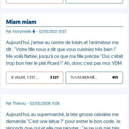
Miam miam
Par Florymelle
- 12/05/2021 13:57
Aujourd'hui, j’arrive au centre de loisirs et l’animateur me
dit : "Votre fille nous a dit que vous cuisiniez très bien !"
Me voilà flattée, jusqu’à ce que ma fille précise "Oui, c’était
trop bon hier le plat Picard !" Ah, donc c’est pas moi. VDM
JE VALIDE, C'EST UNE VDM
3 227
TU L'AS BIEN MÉRITÉ
455
Par Thiemu - 03/05/2008 11:08
Aujourd'hui, au supermarché, la très grosse caissière me
demande "C'est une laitue ?" pour entrer le bon code. Je
réponds que oui et elle ose rajouter : "Je ne suis pas très