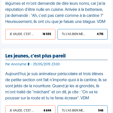
légumes et m'ont demandé de dire leurs noms, car j'ai la
réputation d'être nulle en cuisine. Arrivée à la betterave,
j'ai demandé : "Ah, c'est pas carré comme à la cantine ?"
Heureusement, ils ont cru que je faisais une blague. VDM
JE VALIDE, C'EST UNE VDM
16 555
TU L'AS BIEN MÉRITÉ
4 715
Les jeunes, c'est plus pareil
Par Anonyme
- 29/05/2019 23:00
Aujourd'hui, je suis animateur périscolaire et trois élèves
de petite section ont fait n'importe quoi à la cantine, ils se
sont jetés de la nourriture. Quand je les ai grondés, ils
m'ont traité de "méchant" et on dit, je cite : "On va te
pousser sur la route et tu te feras écraser". VDM
JE VALIDE, C'EST UNE VDM
6 644
TU L'AS BIEN MÉRITÉ
546