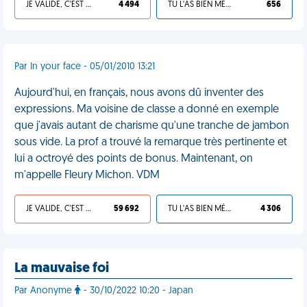
JE VALIDE, C'EST UNE VDM
4 494
TU L'AS BIEN MÉRITÉ
656
Par In your face - 05/01/2010 13:21
Aujourd'hui, en français, nous avons dû inventer des
expressions. Ma voisine de classe a donné en exemple
que j'avais autant de charisme qu'une tranche de jambon
sous vide. La prof a trouvé la remarque très pertinente et
lui a octroyé des points de bonus. Maintenant, on
m'appelle Fleury Michon. VDM
JE VALIDE, C'EST UNE VDM
59 692
TU L'AS BIEN MÉRITÉ
4 306
La mauvaise foi
Par Anonyme
- 30/10/2022 10:20 - Japan