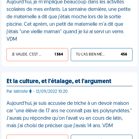
Aujourd'hui, je m'implique beaucoup dans les activités
scolaires de mes enfants. La semaine dernière, une petite
de maternelle a dit que j'étais moche lors de la sortie
piscine. Cet aprèm, un petit de maternelle m'a dit que
j'étais "une vieille maman" quand je lui ai servi un verre.
VDM
JE VALIDE, C'EST UNE VDM
1 364
TU L'AS BIEN MÉRITÉ
456
Et la culture, et l'étalage, et l'argument
Par latiniste
- 12/09/2022 10:20
Aujourd'hui, je suis accusée de triche à un devoir maison
car "une élève de 17 ans ne connaît pas les polysyndètes."
J'aurais pu répondre qu'on l'avait vu en cours de latin,
mais j'ai choisi de préciser que j'avais 14 ans. VDM