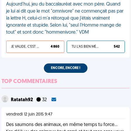
Aujourd'hui, jeu du baccalauréat avec mon père. Quand
je lui ai dit que le mot "omnivore" ne commençait pas par
la lettre H, celui-ci m'a rétorqué que j'étais vraiment
ignorante et stupide. Selon lui, "seul l'Homme mange de
tout" et sont donc "hommenivore." VDM
JE VALIDE, C'EST UNE VDM
4 860
TU L'AS BIEN MÉRITÉ
542
ENCORE, ENCORE !
TOP COMMENTAIRES
Ratatah92
32
vendredi 12 juin 2015 9:47
Des saumons des animaux, en même temps tu force...