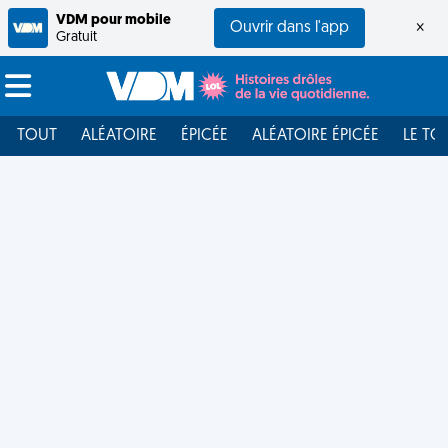
VDM pour mobile
Ouvrir dans l'app
×
Gratuit
TOUT
ALÉATOIRE
ÉPICÉE
ALÉATOIRE ÉPICÉE
LE TO