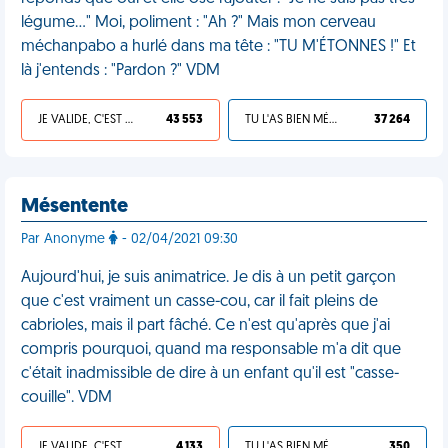
légume..." Moi, poliment : "Ah ?" Mais mon cerveau
méchanpabo a hurlé dans ma tête : "TU M'ÉTONNES !" Et
là j'entends : "Pardon ?" VDM
JE VALIDE, C'EST UNE VDM
43 553
TU L'AS BIEN MÉRITÉ
37 264
Mésentente
Par Anonyme
- 02/04/2021 09:30
Aujourd'hui, je suis animatrice. Je dis à un petit garçon
que c'est vraiment un casse-cou, car il fait pleins de
cabrioles, mais il part fâché. Ce n'est qu'après que j'ai
compris pourquoi, quand ma responsable m'a dit que
c'était inadmissible de dire à un enfant qu'il est "casse-
couille". VDM
JE VALIDE, C'EST UNE VDM
4 133
TU L'AS BIEN MÉRITÉ
350