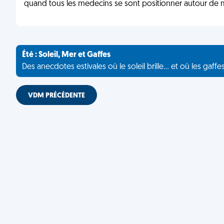
quand tous les medecins se sont positionner autour de me
Été : Soleil, Mer et Gaffes
Des anecdotes estivales où le soleil brille... et où les gaffe
VDM PRÉCÉDENTE