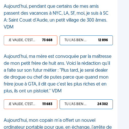
Aujourd'hui, pendant que certains de mes amis
passent des vacances à NYC, LA, SF, moi, je suis à SC
A: Saint Couat d'Aude, un petit village de 300 âmes.
VDM
JE VALIDE, C'EST UNE VDM
73 668
TU L'AS BIEN MÉRITÉ
12 896
Aujourd'hui, ma mère est convoquée par la maîtresse
de mon petit frère de huit ans. Voici la rédaction qu'il
a faite sur son futur métier : "Plus tard, je serai dealer
de drogue ou chef de putes parce que quand mon
frère joue à GTA, il dit que c'est les plus riches et en
plus, ils ont un pistolet." VDM
JE VALIDE, C'EST UNE VDM
111 683
TU L'AS BIEN MÉRITÉ
24 302
Aujourd'hui, mon copain m'a offert un nouvel
ordinateur portable pour que, en échange, j'arrête de