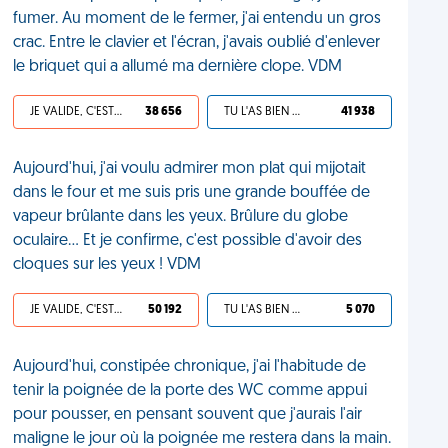
fumer. Au moment de le fermer, j'ai entendu un gros
crac. Entre le clavier et l'écran, j'avais oublié d'enlever
le briquet qui a allumé ma dernière clope. VDM
JE VALIDE, C'EST UNE VDM
38 656
TU L'AS BIEN MÉRITÉ
41 938
Aujourd'hui, j'ai voulu admirer mon plat qui mijotait
dans le four et me suis pris une grande bouffée de
vapeur brûlante dans les yeux. Brûlure du globe
oculaire... Et je confirme, c'est possible d'avoir des
cloques sur les yeux ! VDM
JE VALIDE, C'EST UNE VDM
50 192
TU L'AS BIEN MÉRITÉ
5 070
Aujourd'hui, constipée chronique, j'ai l'habitude de
tenir la poignée de la porte des WC comme appui
pour pousser, en pensant souvent que j'aurais l'air
maligne le jour où la poignée me restera dans la main.