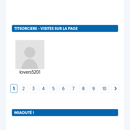
TITSORCIERE - VISITES SUR LA PAGE
lovers5201
1
2
3
4
5
6
7
8
9
10
MIAOUTÉ !