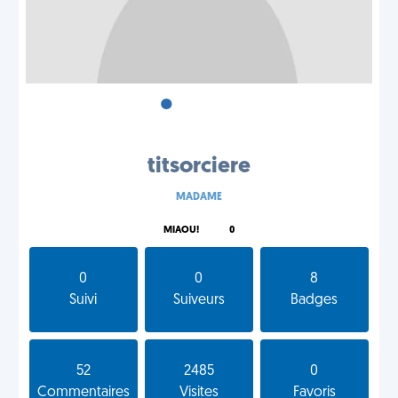
•
•
•
titsorciere
MADAME
MIAOU!
0
0
0
8
Suivi
Suiveurs
Badges
52
2485
0
Commentaires
Visites
Favoris