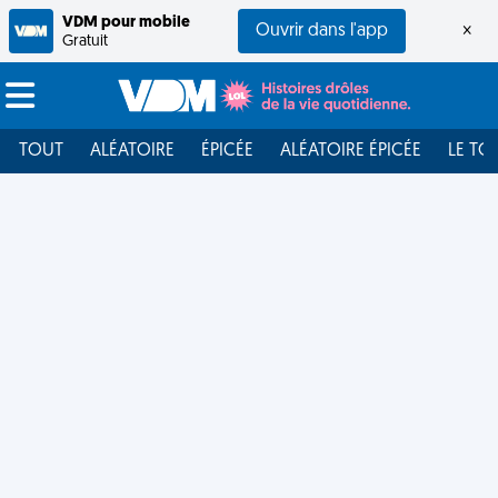
VDM pour mobile
Ouvrir dans l'app
×
Gratuit
TOUT
ALÉATOIRE
ÉPICÉE
ALÉATOIRE ÉPICÉE
LE TO