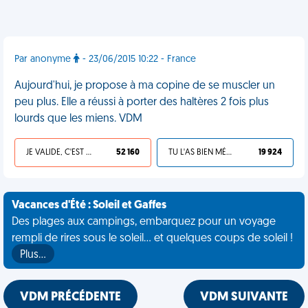
Par anonyme
- 23/06/2015 10:22 - France
Aujourd'hui, je propose à ma copine de se muscler un
peu plus. Elle a réussi à porter des haltères 2 fois plus
lourds que les miens. VDM
JE VALIDE, C'EST UNE VDM
52 160
TU L'AS BIEN MÉRITÉ
19 924
Vacances d'Été : Soleil et Gaffes
Des plages aux campings, embarquez pour un voyage
rempli de rires sous le soleil... et quelques coups de soleil !
Plus…
VDM PRÉCÉDENTE
VDM SUIVANTE