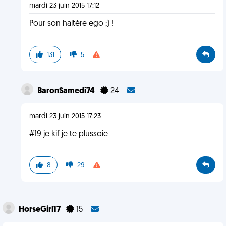
mardi 23 juin 2015 17:12
Pour son haltère ego ;) !
131
5
BaronSamedi74
24
mardi 23 juin 2015 17:23
#19 je kif je te plussoie
8
29
HorseGirl17
15