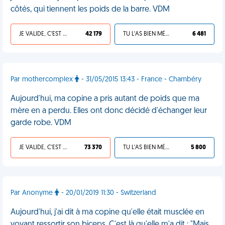
côtés, qui tiennent les poids de la barre. VDM
JE VALIDE, C'EST UNE VDM
42 179
TU L'AS BIEN MÉRITÉ
6 481
Par mothercomplex
- 31/05/2015 13:43 - France - Chambéry
Aujourd'hui, ma copine a pris autant de poids que ma
mère en a perdu. Elles ont donc décidé d'échanger leur
garde robe. VDM
JE VALIDE, C'EST UNE VDM
73 370
TU L'AS BIEN MÉRITÉ
5 800
Par Anonyme
- 20/01/2019 11:30 - Switzerland
Aujourd'hui, j'ai dit à ma copine qu'elle était musclée en
voyant ressortir son biceps. C'est là qu'elle m'a dit : "Mais