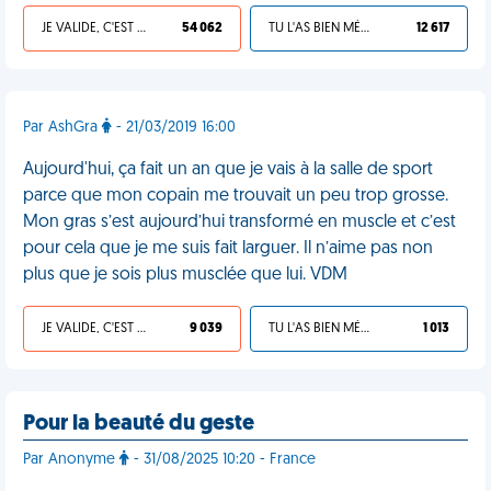
JE VALIDE, C'EST UNE VDM
54 062
TU L'AS BIEN MÉRITÉ
12 617
Par AshGra
- 21/03/2019 16:00
Aujourd'hui, ça fait un an que je vais à la salle de sport
parce que mon copain me trouvait un peu trop grosse.
Mon gras s’est aujourd’hui transformé en muscle et c’est
pour cela que je me suis fait larguer. Il n’aime pas non
plus que je sois plus musclée que lui. VDM
JE VALIDE, C'EST UNE VDM
9 039
TU L'AS BIEN MÉRITÉ
1 013
Pour la beauté du geste
Par Anonyme
- 31/08/2025 10:20 - France