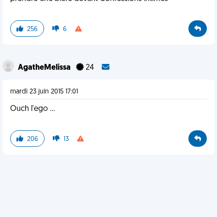
256
6
AgatheMelissa
24
mardi 23 juin 2015 17:01
Ouch l'ego ...
206
13