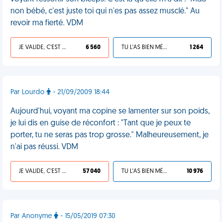
non bébé, c'est juste toi qui n'es pas assez musclé." Au
revoir ma fierté. VDM
JE VALIDE, C'EST UNE VDM
6 560
TU L'AS BIEN MÉRITÉ
1 264
Par Lourdo
- 21/09/2009 18:44
Aujourd'hui, voyant ma copine se lamenter sur son poids,
je lui dis en guise de réconfort : "Tant que je peux te
porter, tu ne seras pas trop grosse." Malheureusement, je
n'ai pas réussi. VDM
JE VALIDE, C'EST UNE VDM
57 040
TU L'AS BIEN MÉRITÉ
10 976
Par Anonyme
- 15/05/2019 07:30