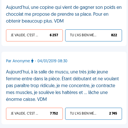
Aujourd'hui, une copine qui vient de gagner son poids en
chocolat me propose de prendre sa place. Pour en
obtenir beaucoup plus. VDM
JE VALIDE, C'EST UNE VDM
6 257
TU L'AS BIEN MÉRITÉ
822
Par Anonyme
- 04/01/2019 08:30
Aujourd'hui, à la salle de muscu, une très jolie jeune
femme entre dans la pièce. Étant débutant et ne voulant
pas paraître trop ridicule, je me concentre, je contracte
mes muscles, je soulève les haltères et ... lâche une
énorme caisse. VDM
JE VALIDE, C'EST UNE VDM
7 752
TU L'AS BIEN MÉRITÉ
2 745