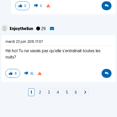
0
0
EnjoytheSun
29
mardi 23 juin 2015 17:07
Hé ho! Tu ne savais pas qu'elle s'entraînait toutes les
nuits?
8
16
1
2
3
4
5
6