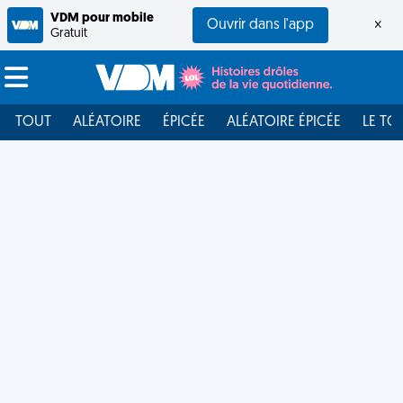
VDM pour mobile
Ouvrir dans l'app
×
Gratuit
TOUT
ALÉATOIRE
ÉPICÉE
ALÉATOIRE ÉPICÉE
LE TO