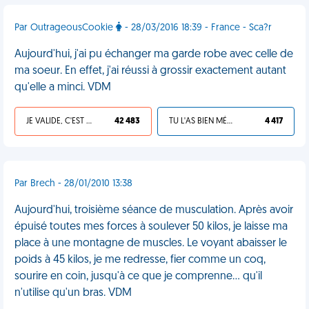
Par OutrageousCookie
- 28/03/2016 18:39 - France - Sca?r
Aujourd'hui, j'ai pu échanger ma garde robe avec celle de
ma soeur. En effet, j'ai réussi à grossir exactement autant
qu'elle a minci. VDM
JE VALIDE, C'EST UNE VDM
42 483
TU L'AS BIEN MÉRITÉ
4 417
Par Brech - 28/01/2010 13:38
Aujourd'hui, troisième séance de musculation. Après avoir
épuisé toutes mes forces à soulever 50 kilos, je laisse ma
place à une montagne de muscles. Le voyant abaisser le
poids à 45 kilos, je me redresse, fier comme un coq,
sourire en coin, jusqu'à ce que je comprenne... qu'il
n'utilise qu'un bras. VDM