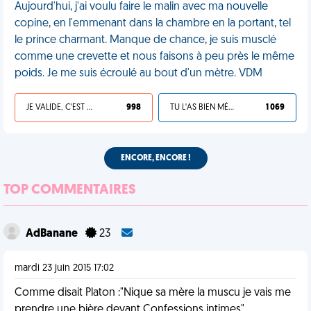
Aujourd'hui, j'ai voulu faire le malin avec ma nouvelle
copine, en l'emmenant dans la chambre en la portant, tel
le prince charmant. Manque de chance, je suis musclé
comme une crevette et nous faisons à peu près le même
poids. Je me suis écroulé au bout d'un mètre. VDM
JE VALIDE, C'EST UNE VDM
998
TU L'AS BIEN MÉRITÉ
1 069
ENCORE, ENCORE !
TOP COMMENTAIRES
AdBanane
23
mardi 23 juin 2015 17:02
Comme disait Platon :"Nique sa mère la muscu je vais me
prendre une bière devant Confessions intimes"