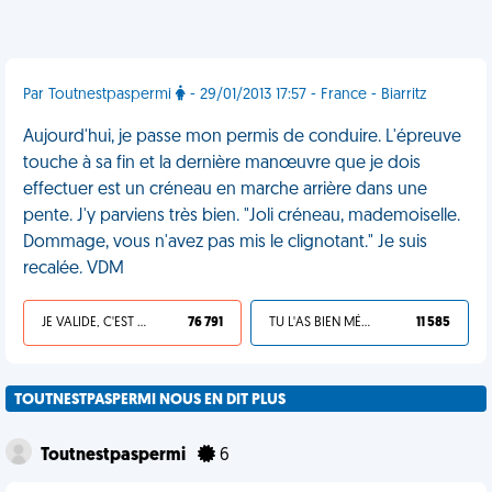
Par Toutnestpaspermi
- 29/01/2013 17:57 - France - Biarritz
Aujourd'hui, je passe mon permis de conduire. L'épreuve
touche à sa fin et la dernière manœuvre que je dois
effectuer est un créneau en marche arrière dans une
pente. J'y parviens très bien. "Joli créneau, mademoiselle.
Dommage, vous n'avez pas mis le clignotant." Je suis
recalée. VDM
JE VALIDE, C'EST UNE VDM
76 791
TU L'AS BIEN MÉRITÉ
11 585
TOUTNESTPASPERMI NOUS EN DIT PLUS
Toutnestpaspermi
6