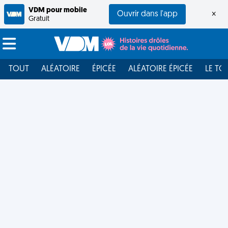
VDM pour mobile
Ouvrir dans l'app
×
Gratuit
TOUT
ALÉATOIRE
ÉPICÉE
ALÉATOIRE ÉPICÉE
LE TO