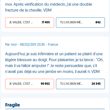
moi. Après vérification du médecin, j'ai une double
fracture de la cheville. VDM
JE VALIDE, C'EST UNE VDM
17 455
TU L'AS BIEN MÉRITÉ
842
Par moi - 08/02/2011 23:35 - France
Aujourd'hui, je suis infirmière et un patient se plaint d'une
légère blessure au doigt. Pour plaisanter, je lui lance : "Oh,
mais il va falloir amputer !" Je reste persuadée que, s'il
n'avait pas déjà eu une jambe en moins, il aurait ri. VDM
JE VALIDE, C'EST UNE VDM
90 902
TU L'AS BIEN MÉRITÉ
26 345
Fragile