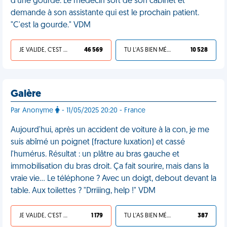
d'une gourde. Le médecin sort de son cabinet et
demande à son assistante qui est le prochain patient.
"C'est la gourde." VDM
JE VALIDE, C'EST UNE VDM
46 569
TU L'AS BIEN MÉRITÉ
10 528
Galère
Par Anonyme
- 11/05/2025 20:20 - France
Aujourd'hui, après un accident de voiture à la con, je me
suis abîmé un poignet (fracture luxation) et cassé
l'humérus. Résultat : un plâtre au bras gauche et
immobilisation du bras droit. Ça fait sourire, mais dans la
vraie vie… Le téléphone ? Avec un doigt, debout devant la
table. Aux toilettes ? "Drriiing, help !" VDM
JE VALIDE, C'EST UNE VDM
1 179
TU L'AS BIEN MÉRITÉ
387