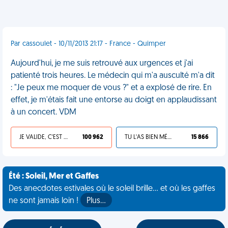
Par cassoulet - 10/11/2013 21:17 - France - Quimper
Aujourd'hui, je me suis retrouvé aux urgences et j'ai
patienté trois heures. Le médecin qui m'a ausculté m'a dit
: "Je peux me moquer de vous ?" et a explosé de rire. En
effet, je m'étais fait une entorse au doigt en applaudissant
à un concert. VDM
JE VALIDE, C'EST UNE VDM
100 962
TU L'AS BIEN MÉRITÉ
15 866
Été : Soleil, Mer et Gaffes
Des anecdotes estivales où le soleil brille... et où les gaffes
ne sont jamais loin !
Plus…