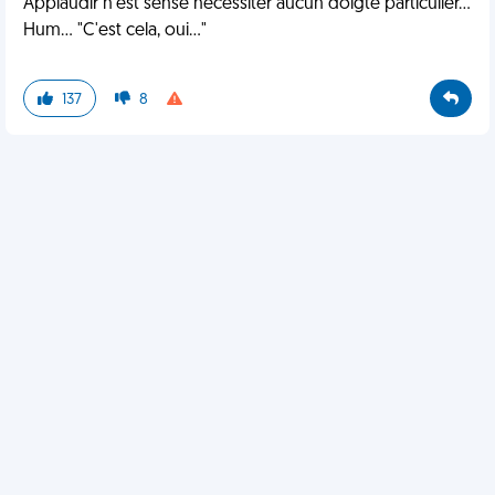
Applaudir n'est sensé nécessiter aucun doigté particulier...
Hum... "C'est cela, oui..."
137
8