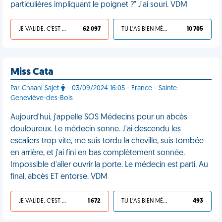
particulières impliquant le poignet ?" J'ai souri. VDM
JE VALIDE, C'EST UNE VDM
62 097
TU L'AS BIEN MÉRITÉ
10 705
Miss Cata
Par Chaani Sajet
- 03/09/2024 16:05 - France - Sainte-
Geneviève-des-Bois
Aujourd'hui, j'appelle SOS Médecins pour un abcès
douloureux. Le médecin sonne. J'ai descendu les
escaliers trop vite, me suis tordu la cheville, suis tombée
en arrière, et j'ai fini en bas complètement sonnée.
Impossible d'aller ouvrir la porte. Le médecin est parti. Au
final, abcès ET entorse. VDM
JE VALIDE, C'EST UNE VDM
1 672
TU L'AS BIEN MÉRITÉ
493