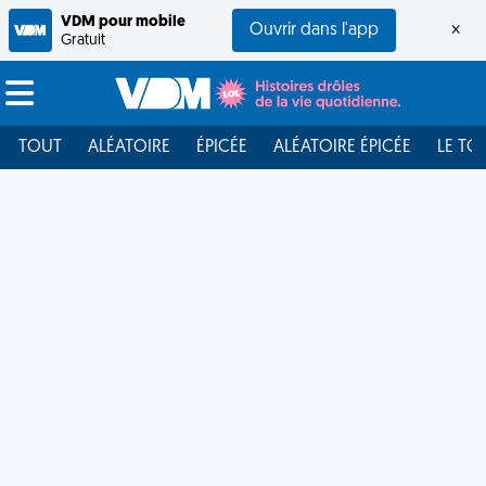
VDM pour mobile
Ouvrir dans l'app
×
Gratuit
TOUT
ALÉATOIRE
ÉPICÉE
ALÉATOIRE ÉPICÉE
LE TO