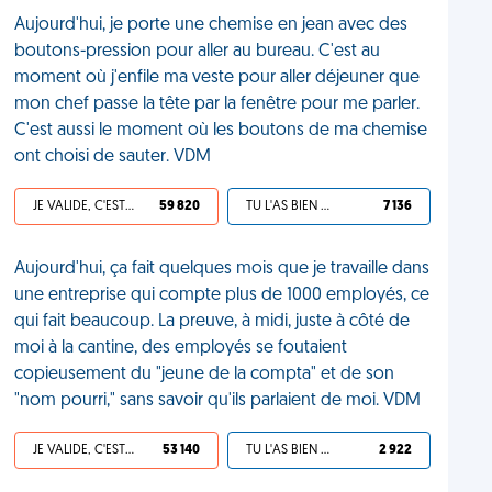
Aujourd'hui, je porte une chemise en jean avec des
boutons-pression pour aller au bureau. C'est au
moment où j'enfile ma veste pour aller déjeuner que
mon chef passe la tête par la fenêtre pour me parler.
C'est aussi le moment où les boutons de ma chemise
ont choisi de sauter. VDM
JE VALIDE, C'EST UNE VDM
59 820
TU L'AS BIEN MÉRITÉ
7 136
Aujourd'hui, ça fait quelques mois que je travaille dans
une entreprise qui compte plus de 1000 employés, ce
qui fait beaucoup. La preuve, à midi, juste à côté de
moi à la cantine, des employés se foutaient
copieusement du "jeune de la compta" et de son
"nom pourri," sans savoir qu'ils parlaient de moi. VDM
JE VALIDE, C'EST UNE VDM
53 140
TU L'AS BIEN MÉRITÉ
2 922