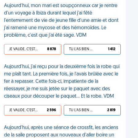
Aujourd'hui, mon mari est soupçonneux car je rentre
d'un voyage à Ibiza durant lequel j'ai fêté
l'enterrement de vie de jeune fille d'une amie et dont
j'ai ramené une mycose et des hémorroïdes. Le
problème, c'est que j'ai été sage. VDM
JE VALIDE, C'EST UNE VDM
8 878
TU L'AS BIEN MÉRITÉ
1 412
Aujourd'hui, j'ai reçu pour la deuxième fois la robe qui
me plaît tant. La première fois, je l'avais brûlée avec le
fer à repasser. Cette fois-ci, impatiente de la
réessayer, je me suis jetée sur le paquet avec des
ciseaux pour découper le paquet… Et la robe. VDM
JE VALIDE, C'EST UNE VDM
2 596
TU L'AS BIEN MÉRITÉ
2 819
Aujourd'hui, après une séance de crossfit, les anciens
de la salle proposent aux nouveaux d'aller boire un