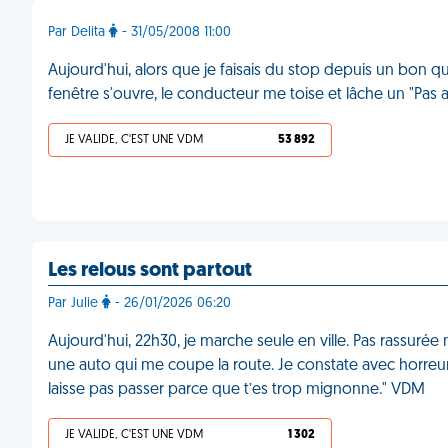
Par Delita
- 31/05/2008 11:00
Aujourd'hui, alors que je faisais du stop depuis un bon qua
fenêtre s'ouvre, le conducteur me toise et lâche un "Pas a
JE VALIDE, C'EST UNE VDM
53 892
Les relous sont partout
Par Julie
- 26/01/2026 06:20
Aujourd'hui, 22h30, je marche seule en ville. Pas rassurée
une auto qui me coupe la route. Je constate avec horreur q
laisse pas passer parce que t’es trop mignonne." VDM
JE VALIDE, C'EST UNE VDM
1 302