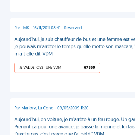
Par LMK - 16/11/2011 08:41 - Reserved
Aujourd'hui, je suis chauffeur de bus et une femme est 
je pouvais m'arrêter le temps qu'elle mette son mascara, 
m'a-t-elle dit. VDM
JE VALIDE, C'EST UNE VDM
67 350
Par Marjory, La Cone - 09/05/2009 11:20
Aujourd'hui, en voiture, je m'arrête à un feu rouge. Un g
Prenant ça pour une avance, je baisse la mienne et lui fais u
t'excite pas, c'est parce que j'ai pété." VDM