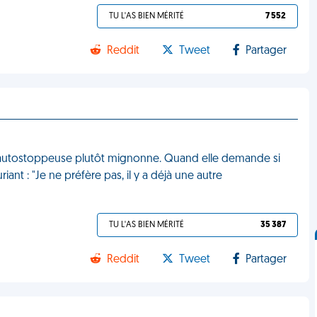
TU L'AS BIEN MÉRITÉ
7 552
Reddit
Tweet
Partager
ne autostoppeuse plutôt mignonne. Quand elle demande si
iant : "Je ne préfère pas, il y a déjà une autre
TU L'AS BIEN MÉRITÉ
35 387
Reddit
Tweet
Partager