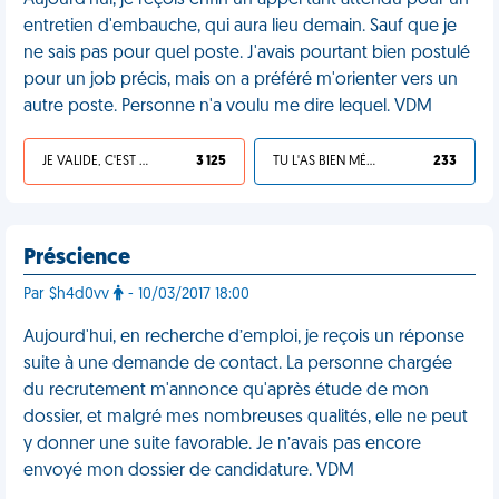
Aujourd'hui, je reçois enfin un appel tant attendu pour un
entretien d'embauche, qui aura lieu demain. Sauf que je
ne sais pas pour quel poste. J'avais pourtant bien postulé
pour un job précis, mais on a préféré m'orienter vers un
autre poste. Personne n'a voulu me dire lequel. VDM
JE VALIDE, C'EST UNE VDM
3 125
TU L'AS BIEN MÉRITÉ
233
Préscience
Par $h4d0vv
- 10/03/2017 18:00
Aujourd'hui, en recherche d’emploi, je reçois un réponse
suite à une demande de contact. La personne chargée
du recrutement m'annonce qu'après étude de mon
dossier, et malgré mes nombreuses qualités, elle ne peut
y donner une suite favorable. Je n’avais pas encore
envoyé mon dossier de candidature. VDM