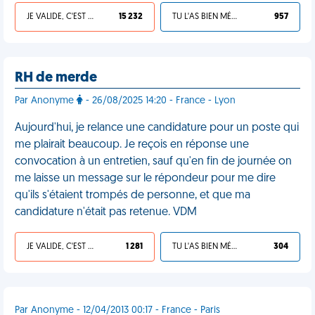
JE VALIDE, C'EST UNE VDM
15 232
TU L'AS BIEN MÉRITÉ
957
RH de merde
Par Anonyme
- 26/08/2025 14:20 - France - Lyon
Aujourd'hui, je relance une candidature pour un poste qui
me plairait beaucoup. Je reçois en réponse une
convocation à un entretien, sauf qu'en fin de journée on
me laisse un message sur le répondeur pour me dire
qu'ils s'étaient trompés de personne, et que ma
candidature n'était pas retenue. VDM
JE VALIDE, C'EST UNE VDM
1 281
TU L'AS BIEN MÉRITÉ
304
Par Anonyme - 12/04/2013 00:17 - France - Paris