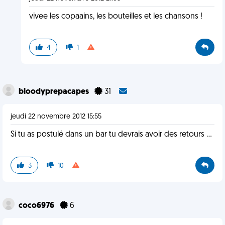
vivee les copaains, les bouteilles et les chansons !
4
1
bloodyprepacapes
31
jeudi 22 novembre 2012 15:55
Si tu as postulé dans un bar tu devrais avoir des retours ...
3
10
coco6976
6