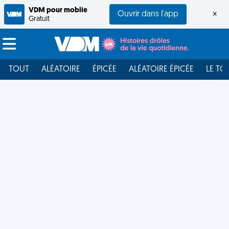
VDM pour mobile
Ouvrir dans l'app
×
Gratuit
TOUT
ALÉATOIRE
ÉPICÉE
ALÉATOIRE ÉPICÉE
LE TO