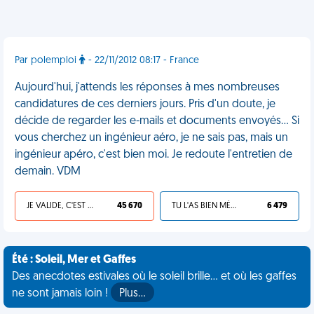
Par polemploi
- 22/11/2012 08:17 - France
Aujourd'hui, j'attends les réponses à mes nombreuses
candidatures de ces derniers jours. Pris d'un doute, je
décide de regarder les e-mails et documents envoyés... Si
vous cherchez un ingénieur aéro, je ne sais pas, mais un
ingénieur apéro, c'est bien moi. Je redoute l'entretien de
demain. VDM
JE VALIDE, C'EST UNE VDM
45 670
TU L'AS BIEN MÉRITÉ
6 479
Été : Soleil, Mer et Gaffes
Des anecdotes estivales où le soleil brille... et où les gaffes
ne sont jamais loin !
Plus…