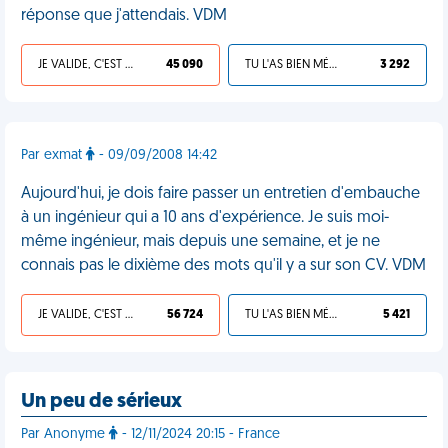
réponse que j'attendais. VDM
JE VALIDE, C'EST UNE VDM
45 090
TU L'AS BIEN MÉRITÉ
3 292
Par exmat
- 09/09/2008 14:42
Aujourd'hui, je dois faire passer un entretien d'embauche
à un ingénieur qui a 10 ans d'expérience. Je suis moi-
même ingénieur, mais depuis une semaine, et je ne
connais pas le dixième des mots qu'il y a sur son CV. VDM
JE VALIDE, C'EST UNE VDM
56 724
TU L'AS BIEN MÉRITÉ
5 421
Un peu de sérieux
Par Anonyme
- 12/11/2024 20:15 - France