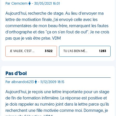
Par Clemclem
- 30/05/2021 16:01
Aujourd'hui, recherche de stage. Au lieu d’envoyer ma
lettre de motivation finale, j’ai envoyé celle avec les
commentaires de mon beau-frère, remarquant les fautes
d’orthographe et des "ça on s'en fout de ouf". Je ne crois
pas que je vais être prise. VDM
JE VALIDE, C'EST UNE VDM
3 522
TU L'AS BIEN MÉRITÉ
1 283
Pas d'bol
Par albnando6213
- 11/12/2009 18:15
Aujourd'hui, je reçois une lettre importante pour un stage
de fin de formation infirmière. La réponse est positive et
je dois rappeler au numéro joint dans la lettre parce qu'ils
recherchent une fille motivée comme moi. Dommage, je