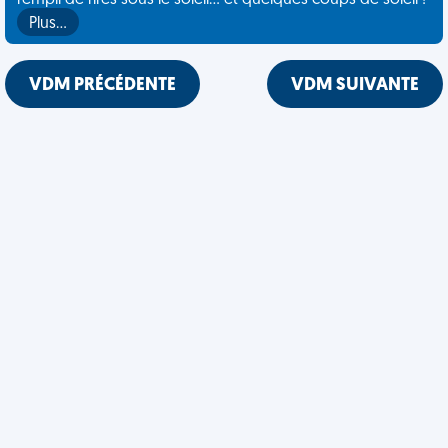
rempli de rires sous le soleil... et quelques coups de soleil !
Plus…
VDM PRÉCÉDENTE
VDM SUIVANTE