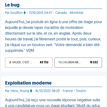
Le bug
Par bouffon
- 17/10/2013 04:47 - Canada - Montréal
Aujourd'hui, j'ai postulé en ligne à une offre de stage pour
laquelle je devais taper ma lettre de motivation
directement sur le site, et ce, en anglais. Après deux
heures de travail, j'ai fièrement posté le tout, puis, curieux,
j'ai cliqué sur un bouton vert. "Votre demande a bien été
supprimée." VDM
JE VALIDE, C'EST UNE VDM
83 732
TU L'AS BIEN MÉRITÉ
19 232
Exploitation moderne
Par Hera_Young
- 16/12/2022 08:20 - France - Toulon
Aujourd'hui, j'ai reçu une nouvelle réponse négative suite
à une candidature pour un stage étudiant. Motif du refus