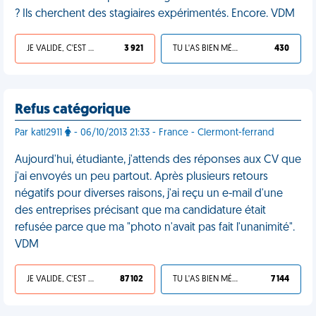
? Ils cherchent des stagiaires expérimentés. Encore. VDM
JE VALIDE, C'EST UNE VDM
3 921
TU L'AS BIEN MÉRITÉ
430
Refus catégorique
Par katl2911
- 06/10/2013 21:33 - France - Clermont-ferrand
Aujourd'hui, étudiante, j'attends des réponses aux CV que
j'ai envoyés un peu partout. Après plusieurs retours
négatifs pour diverses raisons, j'ai reçu un e-mail d'une
des entreprises précisant que ma candidature était
refusée parce que ma "photo n'avait pas fait l'unanimité".
VDM
JE VALIDE, C'EST UNE VDM
87 102
TU L'AS BIEN MÉRITÉ
7 144