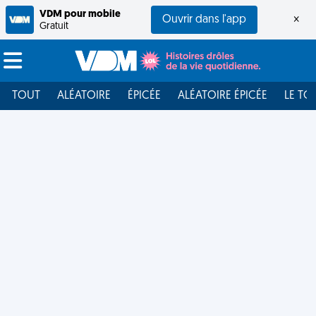
VDM pour mobile
Ouvrir dans l'app
×
Gratuit
TOUT
ALÉATOIRE
ÉPICÉE
ALÉATOIRE ÉPICÉE
LE TO