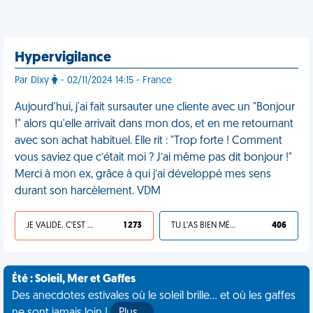
Hypervigilance
Par Dixy
- 02/11/2024 14:15 - France
Aujourd'hui, j'ai fait sursauter une cliente avec un "Bonjour
!" alors qu'elle arrivait dans mon dos, et en me retournant
avec son achat habituel. Elle rit : "Trop forte ! Comment
vous saviez que c’était moi ? J’ai même pas dit bonjour !"
Merci à mon ex, grâce à qui j’ai développé mes sens
durant son harcèlement. VDM
JE VALIDE, C'EST UNE VDM
1 273
TU L'AS BIEN MÉRITÉ
406
Été : Soleil, Mer et Gaffes
Des anecdotes estivales où le soleil brille... et où les gaffes