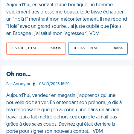
Aujourd'hui, en sortant d'une boutique, un homme
visiblement très pressé me bouscule. Je laisse échapper
un "Holà !" montrant mon mécontentement. Il me répond
"Holà" avec un grand sourire. J'ai juste oublié que j'étais
en Espagne : j'ai salué mon "agresseur". VDM
JE VALIDE, C'EST UNE VDM
59 313
TU L'AS BIEN MÉRITÉ
8 856
Oh non…
Par Anonyme
- 05/10/2023 16:20
Aujourd'hui, vendeur en magasin, j'apprends qu'une
nouvelle doit arriver. En entendant son prénom, je dis à
ma responsable que j'en ai connu une dans un ancien
travail qui a fait mettre dehors ceux qu'elle aimait pas
grâce à des sales coups. Devinez qui était derrière la
porte pour signer son nouveau contrat… VDM