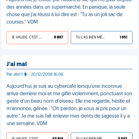
Aujourd'hui, je croise par hasard la fille qui me plait depuis
des années dans un supermarché. En panique, la seule
chose que j'ai réussi à lui dire est : "Tu as un joli sac de
courses." VDM
JE VALIDE, C'EST UNE VDM
9 887
TU L'AS BIEN MÉRITÉ
1 051
J'ai mal
Par aïe!!!
- 20/12/2008 16:06
Aujourd'hui, je suis au cybercafé lorsqu'une inconnue
arrive derrière moi et me gifle violemment, ponctuant son
geste d'un beau nom d'oiseau. Elle me regarde, hésite et
m'annonce, gênée : "Oh pardon, je vous ai pris pour un
autre." Je me suis fait enlever mes dents de sagesse il y a
une semaine. VDM