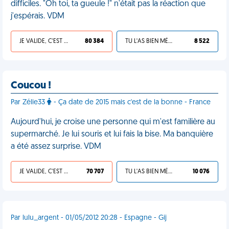
difficiles. "Oh toi, ta gueule !" n'était pas la réaction que
j'espérais. VDM
JE VALIDE, C'EST UNE VDM
80 384
TU L'AS BIEN MÉRITÉ
8 522
Coucou !
Par Zélie33
- Ça date de 2015 mais c'est de la bonne - France
Aujourd'hui, je croise une personne qui m'est familière au
supermarché. Je lui souris et lui fais la bise. Ma banquière
a été assez surprise. VDM
JE VALIDE, C'EST UNE VDM
70 707
TU L'AS BIEN MÉRITÉ
10 076
Par lulu_argent - 01/05/2012 20:28 - Espagne - Gij