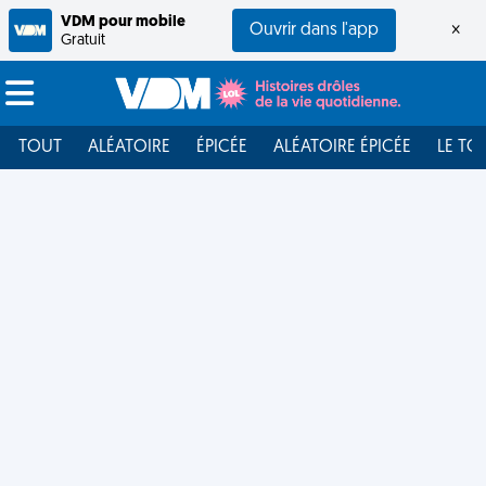
VDM pour mobile
Ouvrir dans l'app
×
Gratuit
TOUT
ALÉATOIRE
ÉPICÉE
ALÉATOIRE ÉPICÉE
LE TO