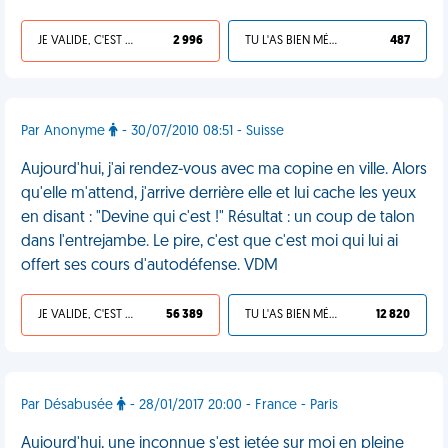
JE VALIDE, C'EST UNE VDM
2 996
TU L'AS BIEN MÉRITÉ
487
Par Anonyme
- 30/07/2010 08:51 - Suisse
Aujourd'hui, j'ai rendez-vous avec ma copine en ville. Alors
qu'elle m'attend, j'arrive derrière elle et lui cache les yeux
en disant : "Devine qui c'est !" Résultat : un coup de talon
dans l'entrejambe. Le pire, c'est que c'est moi qui lui ai
offert ses cours d'autodéfense. VDM
JE VALIDE, C'EST UNE VDM
56 389
TU L'AS BIEN MÉRITÉ
12 820
Par Désabusée
- 28/01/2017 20:00 - France - Paris
Aujourd'hui, une inconnue s'est jetée sur moi en pleine