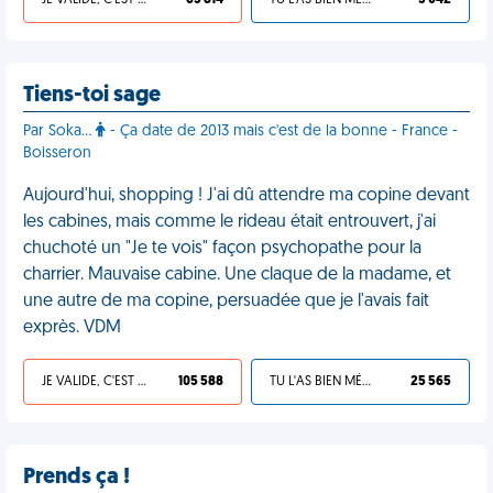
JE VALIDE, C'EST UNE VDM
63 814
TU L'AS BIEN MÉRITÉ
3 042
Tiens-toi sage
Par Soka...
- Ça date de 2013 mais c'est de la bonne - France -
Boisseron
Aujourd'hui, shopping ! J'ai dû attendre ma copine devant
les cabines, mais comme le rideau était entrouvert, j'ai
chuchoté un "Je te vois" façon psychopathe pour la
charrier. Mauvaise cabine. Une claque de la madame, et
une autre de ma copine, persuadée que je l'avais fait
exprès. VDM
JE VALIDE, C'EST UNE VDM
105 588
TU L'AS BIEN MÉRITÉ
25 565
Prends ça !