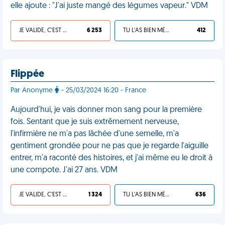
elle ajoute : "J'ai juste mangé des légumes vapeur." VDM
JE VALIDE, C'EST UNE VDM
6 253
TU L'AS BIEN MÉRITÉ
412
Flippée
Par Anonyme
- 25/03/2024 16:20 - France
Aujourd'hui, je vais donner mon sang pour la première
fois. Sentant que je suis extrêmement nerveuse,
l'infirmière ne m'a pas lâchée d'une semelle, m'a
gentiment grondée pour ne pas que je regarde l'aiguille
entrer, m'a raconté des histoires, et j'ai même eu le droit à
une compote. J'ai 27 ans. VDM
JE VALIDE, C'EST UNE VDM
1 324
TU L'AS BIEN MÉRITÉ
636