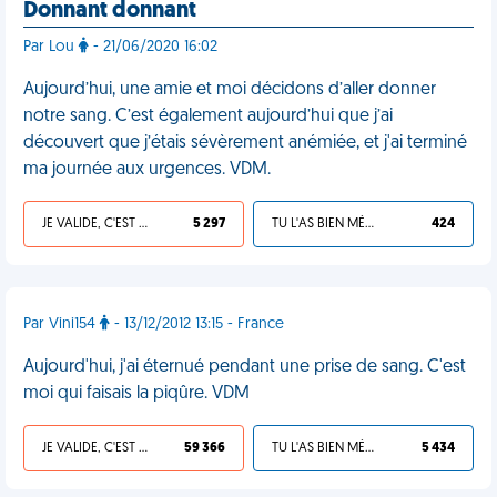
Donnant donnant
Par Lou
- 21/06/2020 16:02
Aujourd’hui, une amie et moi décidons d’aller donner
notre sang. C’est également aujourd’hui que j’ai
découvert que j’étais sévèrement anémiée, et j'ai terminé
ma journée aux urgences. VDM.
JE VALIDE, C'EST UNE VDM
5 297
TU L'AS BIEN MÉRITÉ
424
Par Vini154
- 13/12/2012 13:15 - France
Aujourd'hui, j'ai éternué pendant une prise de sang. C'est
moi qui faisais la piqûre. VDM
JE VALIDE, C'EST UNE VDM
59 366
TU L'AS BIEN MÉRITÉ
5 434