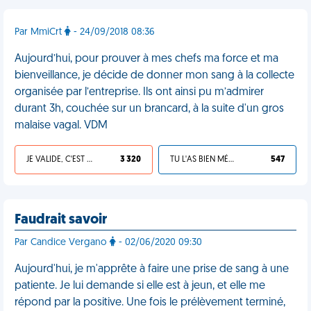
Par MmiCrt
- 24/09/2018 08:36
Aujourd’hui, pour prouver à mes chefs ma force et ma
bienveillance, je décide de donner mon sang à la collecte
organisée par l’entreprise. Ils ont ainsi pu m’admirer
durant 3h, couchée sur un brancard, à la suite d'un gros
malaise vagal. VDM
JE VALIDE, C'EST UNE VDM
3 320
TU L'AS BIEN MÉRITÉ
547
Faudrait savoir
Par Candice Vergano
- 02/06/2020 09:30
Aujourd'hui, je m'apprête à faire une prise de sang à une
patiente. Je lui demande si elle est à jeun, et elle me
répond par la positive. Une fois le prélèvement terminé,