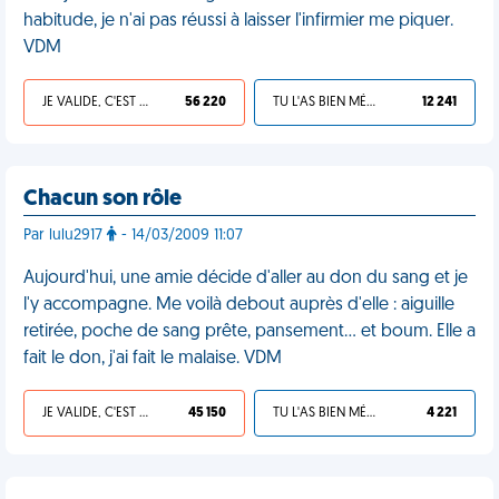
habitude, je n'ai pas réussi à laisser l'infirmier me piquer.
VDM
JE VALIDE, C'EST UNE VDM
56 220
TU L'AS BIEN MÉRITÉ
12 241
Chacun son rôle
Par lulu2917
- 14/03/2009 11:07
Aujourd'hui, une amie décide d'aller au don du sang et je
l'y accompagne. Me voilà debout auprès d'elle : aiguille
retirée, poche de sang prête, pansement... et boum. Elle a
fait le don, j'ai fait le malaise. VDM
JE VALIDE, C'EST UNE VDM
45 150
TU L'AS BIEN MÉRITÉ
4 221