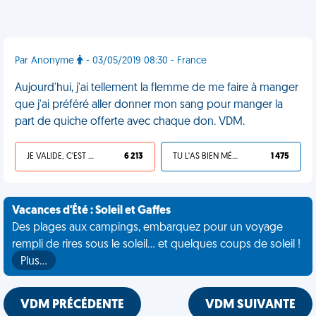
Par Anonyme
- 03/05/2019 08:30 - France
Aujourd'hui, j'ai tellement la flemme de me faire à manger
que j'ai préféré aller donner mon sang pour manger la
part de quiche offerte avec chaque don. VDM.
JE VALIDE, C'EST UNE VDM
6 213
TU L'AS BIEN MÉRITÉ
1 475
Vacances d'Été : Soleil et Gaffes
Des plages aux campings, embarquez pour un voyage
rempli de rires sous le soleil... et quelques coups de soleil !
Plus…
VDM PRÉCÉDENTE
VDM SUIVANTE