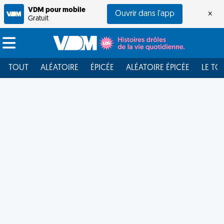
VDM pour mobile
Ouvrir dans l'app
×
Gratuit
TOUT
ALÉATOIRE
ÉPICÉE
ALÉATOIRE ÉPICÉE
LE TO