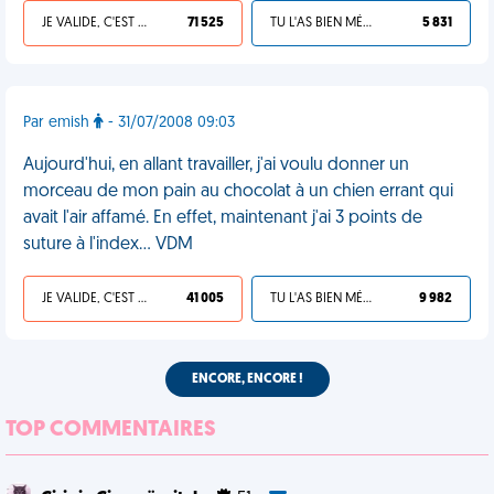
JE VALIDE, C'EST UNE VDM
71 525
TU L'AS BIEN MÉRITÉ
5 831
Par emish
- 31/07/2008 09:03
Aujourd'hui, en allant travailler, j'ai voulu donner un
morceau de mon pain au chocolat à un chien errant qui
avait l'air affamé. En effet, maintenant j'ai 3 points de
suture à l'index... VDM
JE VALIDE, C'EST UNE VDM
41 005
TU L'AS BIEN MÉRITÉ
9 982
ENCORE, ENCORE !
TOP COMMENTAIRES