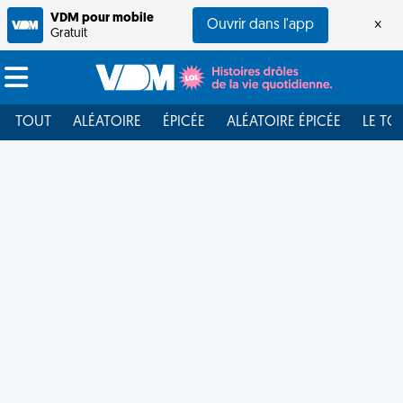
VDM pour mobile
Ouvrir dans l'app
×
Gratuit
TOUT
ALÉATOIRE
ÉPICÉE
ALÉATOIRE ÉPICÉE
LE TO