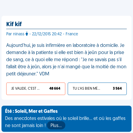
Kif kif
Par ninass
- 22/12/2015 20:42 - France
Aujourd'hui, je suis infirmière en laboratoire à domicile. Je
demande à la patiente si elle est bien à jeûn pour la prise
de sang, ce à quoi elle me répond : "Je ne savais pas s'il
fallait être à jeûn, alors je n'ai mangé que la moitié de mon
petit déjeuner." VDM
JE VALIDE, C'EST UNE VDM
48 664
TU L'AS BIEN MÉRITÉ
3 564
Été : Soleil, Mer et Gaffes
Des anecdotes estivales où le soleil brille... et où les gaffes
ne sont jamais loin !
Plus…