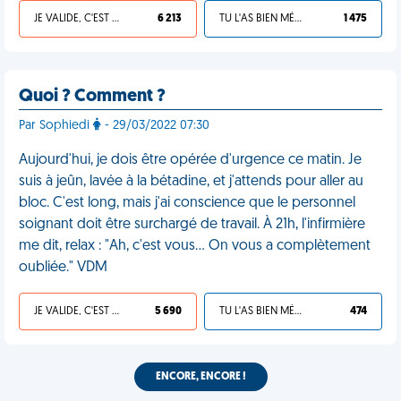
JE VALIDE, C'EST UNE VDM
6 213
TU L'AS BIEN MÉRITÉ
1 475
Quoi ? Comment ?
Par Sophiedi
- 29/03/2022 07:30
Aujourd'hui, je dois être opérée d'urgence ce matin. Je
suis à jeûn, lavée à la bétadine, et j'attends pour aller au
bloc. C'est long, mais j'ai conscience que le personnel
soignant doit être surchargé de travail. À 21h, l'infirmière
me dit, relax : "Ah, c'est vous… On vous a complètement
oubliée." VDM
JE VALIDE, C'EST UNE VDM
5 690
TU L'AS BIEN MÉRITÉ
474
ENCORE, ENCORE !