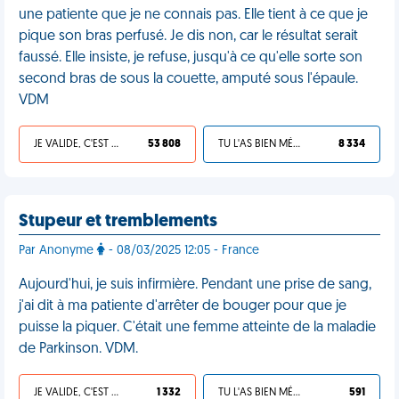
une patiente que je ne connais pas. Elle tient à ce que je
pique son bras perfusé. Je dis non, car le résultat serait
faussé. Elle insiste, je refuse, jusqu'à ce qu'elle sorte son
second bras de sous la couette, amputé sous l'épaule.
VDM
JE VALIDE, C'EST UNE VDM
53 808
TU L'AS BIEN MÉRITÉ
8 334
Stupeur et tremblements
Par Anonyme
- 08/03/2025 12:05 - France
Aujourd'hui, je suis infirmière. Pendant une prise de sang,
j'ai dit à ma patiente d'arrêter de bouger pour que je
puisse la piquer. C'était une femme atteinte de la maladie
de Parkinson. VDM.
JE VALIDE, C'EST UNE VDM
1 332
TU L'AS BIEN MÉRITÉ
591