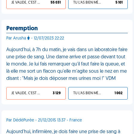
JE VALIDE, C'EST UNE VDM
55 031
TU L'AS BIEN MÉRITÉ
5 101
Peremption
Par Arusha
- 12/07/2023 22:22
Aujourd'hui, à 7h du matin, je vais dans un laboratoire faire
une prise de sang. Une dame arrive et passe devant tout
le monde. Je lui fais remarquer qu'il faut faire la queue, et
là elle me sort un flacon qu'elle m'agite sous le nez en me
disant : "Mais je dois déposer mes urines moi !" VDM
JE VALIDE, C'EST UNE VDM
3 129
TU L'AS BIEN MÉRITÉ
1 002
Par DédéPurée - 21/12/2015 13:37 - France
Aujourd'hui, infirmière, je dois faire une prise de sang à