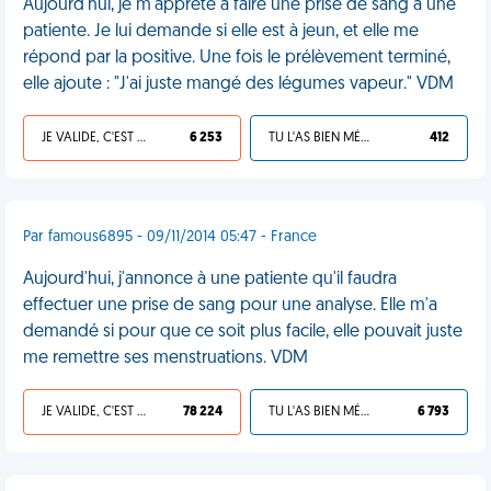
Aujourd'hui, je m'apprête à faire une prise de sang à une
patiente. Je lui demande si elle est à jeun, et elle me
répond par la positive. Une fois le prélèvement terminé,
elle ajoute : "J'ai juste mangé des légumes vapeur." VDM
JE VALIDE, C'EST UNE VDM
6 253
TU L'AS BIEN MÉRITÉ
412
Par famous6895 - 09/11/2014 05:47 - France
Aujourd'hui, j'annonce à une patiente qu'il faudra
effectuer une prise de sang pour une analyse. Elle m'a
demandé si pour que ce soit plus facile, elle pouvait juste
me remettre ses menstruations. VDM
JE VALIDE, C'EST UNE VDM
78 224
TU L'AS BIEN MÉRITÉ
6 793