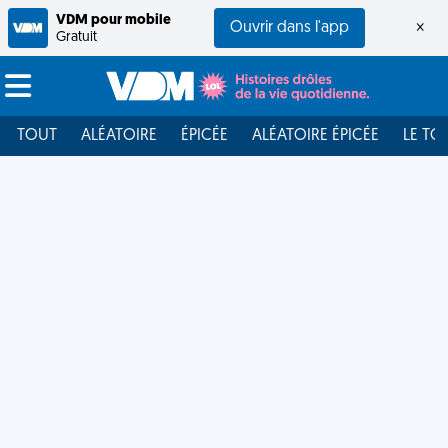
VDM pour mobile
Ouvrir dans l'app
×
Gratuit
TOUT
ALÉATOIRE
ÉPICÉE
ALÉATOIRE ÉPICÉE
LE TO