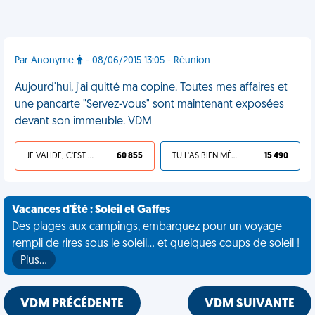
Par Anonyme
- 08/06/2015 13:05 - Réunion
Aujourd'hui, j'ai quitté ma copine. Toutes mes affaires et
une pancarte "Servez-vous" sont maintenant exposées
devant son immeuble. VDM
JE VALIDE, C'EST UNE VDM
60 855
TU L'AS BIEN MÉRITÉ
15 490
Vacances d'Été : Soleil et Gaffes
Des plages aux campings, embarquez pour un voyage
rempli de rires sous le soleil... et quelques coups de soleil !
Plus…
VDM PRÉCÉDENTE
VDM SUIVANTE