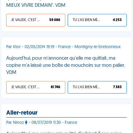
MIEUX VIVRE DEMAIN". VDM
JE VALIDE, C'EST UNE VDM
59 086
TU L'AS BIEN MÉRITÉ
4 253
Par Ktor - 02/05/2014 19:19 - France - Montigny-le-bretonneux
Aujourd'hui, pour m'annoncer qu'elle me quittait, ma
copine m'a laissé une boîte de mouchoirs sur mon palier.
VDM
JE VALIDE, C'EST UNE VDM
81 746
TU L'AS BIEN MÉRITÉ
7 383
Aller-retour
Par Ninoz
- 08/07/2019 11:30 - France