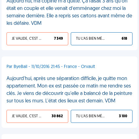
Aujourd’hui, ma copine m’a quitté. Ça faisait 3 ans qu’on
était en couple et elle venait d’emménager chez moi la
semaine dernière. Elle a repris ses cartons avant même de
les défaire. VDM
JE VALIDE, C'EST UNE VDM
7 349
TU L'AS BIEN MÉRITÉ
618
Par ByeBail - 11/10/2016 21:45 - France - Orvault
Aujourd'hui, après une séparation difficile, je quitte mon
appartement. Mon ex est passée ce matin me rendre ses
clés. Je viens de découvrir qu'elle a balancé de la peinture
sur tous les murs. L'état des lieux est demain. VDM
JE VALIDE, C'EST UNE VDM
30 862
TU L'AS BIEN MÉRITÉ
3 100