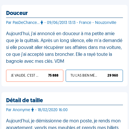
Douceur
Par PasDeChance...
- 09/06/2013 13:13 - France - Nouzonville
Aujourd'hui, j'ai annoncé en douceur à ma petite amie
que je la quittais. Après un long silence, elle m'a demandé
si elle pouvait aller récupérer ses affaires dans ma voiture,
ce que j'ai accepté sans broncher. Elle a rayé toute la
bagnole avec mes clés. VDM
JE VALIDE, C'EST UNE VDM
75 888
TU L'AS BIEN MÉRITÉ
29 960
Détail de taille
Par Anonyme
- 18/02/2020 16:00
Aujourd'hui, je démissionne de mon poste, je rends mon
appartement, vends mes meubles et prends mes billets