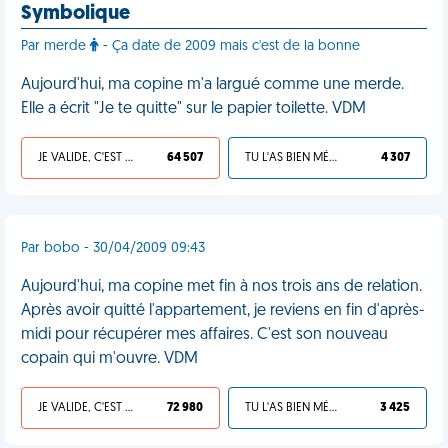
Symbolique
Par merde
- Ça date de 2009 mais c'est de la bonne
Aujourd'hui, ma copine m'a largué comme une merde.
Elle a écrit "Je te quitte" sur le papier toilette. VDM
JE VALIDE, C'EST UNE VDM
64 507
TU L'AS BIEN MÉRITÉ
4 307
Par bobo - 30/04/2009 09:43
Aujourd'hui, ma copine met fin à nos trois ans de relation.
Après avoir quitté l'appartement, je reviens en fin d'après-
midi pour récupérer mes affaires. C'est son nouveau
copain qui m'ouvre. VDM
JE VALIDE, C'EST UNE VDM
72 980
TU L'AS BIEN MÉRITÉ
3 425