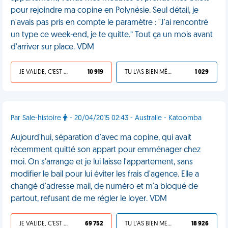
pour rejoindre ma copine en Polynésie. Seul détail, je
n'avais pas pris en compte le paramètre : "J'ai rencontré
un type ce week-end, je te quitte.” Tout ça un mois avant
d'arriver sur place. VDM
JE VALIDE, C'EST UNE VDM
10 919
TU L'AS BIEN MÉRITÉ
1 029
Par Sale-histoire
- 20/04/2015 02:43 - Australie - Katoomba
Aujourd'hui, séparation d'avec ma copine, qui avait
récemment quitté son appart pour emménager chez
moi. On s'arrange et je lui laisse l'appartement, sans
modifier le bail pour lui éviter les frais d'agence. Elle a
changé d'adresse mail, de numéro et m'a bloqué de
partout, refusant de me régler le loyer. VDM
JE VALIDE, C'EST UNE VDM
69 752
TU L'AS BIEN MÉRITÉ
18 926