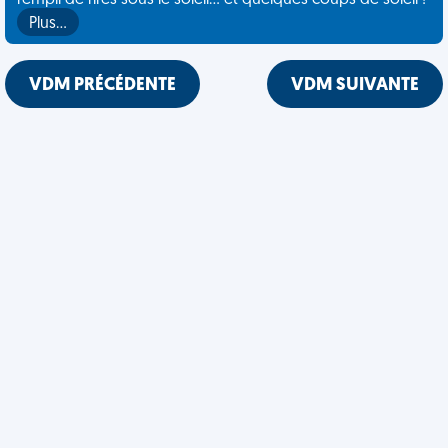
rempli de rires sous le soleil... et quelques coups de soleil !
Plus…
VDM PRÉCÉDENTE
VDM SUIVANTE