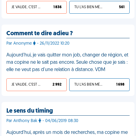
JE VALIDE, C'EST UNE VDM
1 836
TU L'AS BIEN MÉRITÉ
561
Comment te dire adieu ?
Par Anonyme
- 26/11/2022 10:20
Aujourd'hui, je vais quitter mon job, changer de région, et
ma copine ne le sait pas encore. Seule chose que je sais :
elle ne veut pas d'une relation à distance. VDM
JE VALIDE, C'EST UNE VDM
2 992
TU L'AS BIEN MÉRITÉ
1 698
Le sens du timing
Par Anthony Bak
- 04/06/2019 08:30
Aujourd'hui, après un mois de recherches, ma copine me