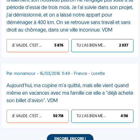
finalement son nouveau patron ne l'engage pas suite à sa
période d'essai de trois mois. Je l'ai suivie dans son projet,
j'ai démissionné, et on a laissé notre appart pour
déménager à 400 km. On se retrouve sans travail et sans
droit au chômage, dans une ville inconnue. VDM
JE VALIDE, C'EST UNE VDM
5 876
TU L'AS BIEN MÉRITÉ
2 037
Par monamour - 16/03/2016 11:49 - France - Lorette
Aujourd'hui, ma copine m'a quitté, mais elle vient quand
même en vacances avec ma famille car elle a "déjà acheté
son billet d'avion". VDM
JE VALIDE, C'EST UNE VDM
50 718
TU L'AS BIEN MÉRITÉ
4 116
ENCORE, ENCORE !