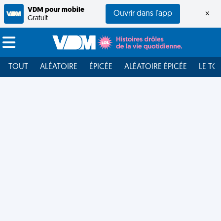
VDM pour mobile
Ouvrir dans l'app
×
Gratuit
TOUT
ALÉATOIRE
ÉPICÉE
ALÉATOIRE ÉPICÉE
LE TO