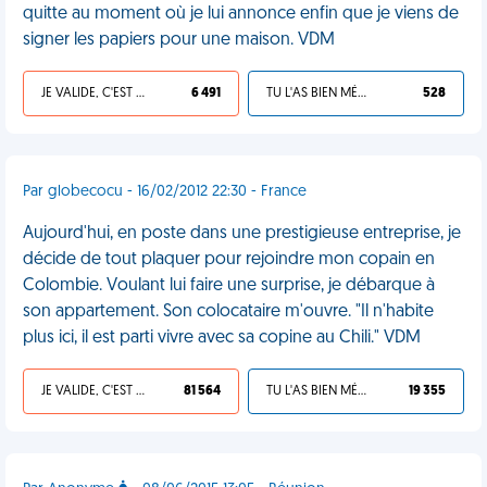
quitte au moment où je lui annonce enfin que je viens de
signer les papiers pour une maison. VDM
JE VALIDE, C'EST UNE VDM
6 491
TU L'AS BIEN MÉRITÉ
528
Par globecocu - 16/02/2012 22:30 - France
Aujourd'hui, en poste dans une prestigieuse entreprise, je
décide de tout plaquer pour rejoindre mon copain en
Colombie. Voulant lui faire une surprise, je débarque à
son appartement. Son colocataire m'ouvre. "Il n'habite
plus ici, il est parti vivre avec sa copine au Chili." VDM
JE VALIDE, C'EST UNE VDM
81 564
TU L'AS BIEN MÉRITÉ
19 355