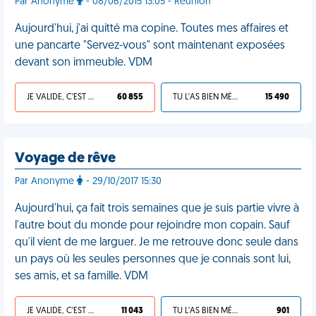
Par Anonyme
- 08/06/2015 13:05 - Réunion
Aujourd'hui, j'ai quitté ma copine. Toutes mes affaires et
une pancarte "Servez-vous" sont maintenant exposées
devant son immeuble. VDM
JE VALIDE, C'EST UNE VDM
60 855
TU L'AS BIEN MÉRITÉ
15 490
Voyage de rêve
Par Anonyme
- 29/10/2017 15:30
Aujourd'hui, ça fait trois semaines que je suis partie vivre à
l'autre bout du monde pour rejoindre mon copain. Sauf
qu'il vient de me larguer. Je me retrouve donc seule dans
un pays où les seules personnes que je connais sont lui,
ses amis, et sa famille. VDM
JE VALIDE, C'EST UNE VDM
11 043
TU L'AS BIEN MÉRITÉ
901