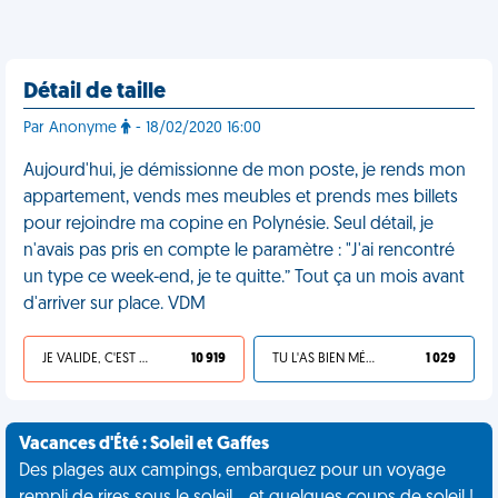
Détail de taille
Par Anonyme
- 18/02/2020 16:00
Aujourd'hui, je démissionne de mon poste, je rends mon
appartement, vends mes meubles et prends mes billets
pour rejoindre ma copine en Polynésie. Seul détail, je
n'avais pas pris en compte le paramètre : "J'ai rencontré
un type ce week-end, je te quitte.” Tout ça un mois avant
d'arriver sur place. VDM
JE VALIDE, C'EST UNE VDM
10 919
TU L'AS BIEN MÉRITÉ
1 029
Vacances d'Été : Soleil et Gaffes
Des plages aux campings, embarquez pour un voyage