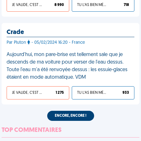
JE VALIDE, C'EST UNE VDM
8 990
TU L'AS BIEN MÉRITÉ
718
Crade
Par Pluton
- 05/02/2024 16:20 - France
Aujourd'hui, mon pare-brise est tellement sale que je
descends de ma voiture pour verser de l'eau dessus.
Toute l'eau m'a été renvoyée dessus : les essuie-glaces
étaient en mode automatique. VDM
JE VALIDE, C'EST UNE VDM
1 275
TU L'AS BIEN MÉRITÉ
933
ENCORE, ENCORE !
TOP COMMENTAIRES