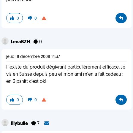
pauvre chou
0
0
LenaBZH
0
jeudi 11 décembre 2008 14:37
Il existe du produit dégivrant particulièrement efficace. Je
vis en Suisse depuis peu et mon ami m'en a fait cadeau :
en 3 pshitt c'est ok!
0
0
lilybulle
7