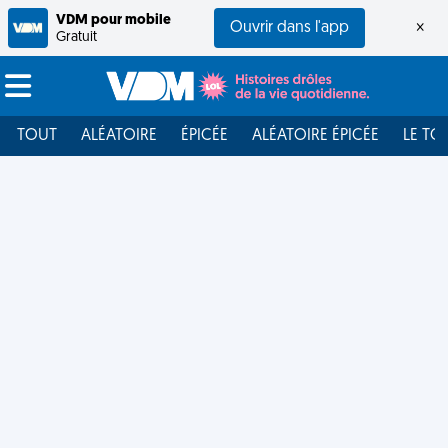
VDM pour mobile
Ouvrir dans l'app
×
Gratuit
TOUT
ALÉATOIRE
ÉPICÉE
ALÉATOIRE ÉPICÉE
LE TO