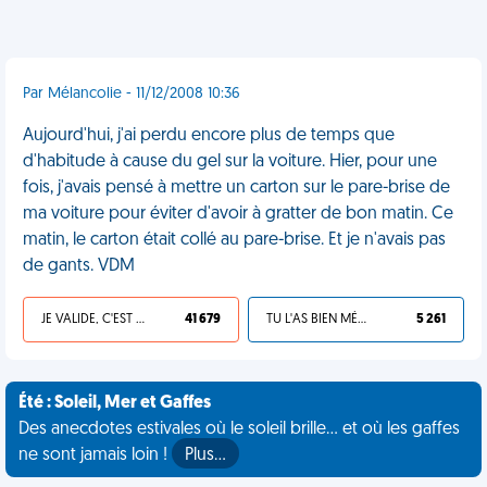
Par Mélancolie - 11/12/2008 10:36
Aujourd'hui, j'ai perdu encore plus de temps que
d'habitude à cause du gel sur la voiture. Hier, pour une
fois, j'avais pensé à mettre un carton sur le pare-brise de
ma voiture pour éviter d'avoir à gratter de bon matin. Ce
matin, le carton était collé au pare-brise. Et je n'avais pas
de gants. VDM
JE VALIDE, C'EST UNE VDM
41 679
TU L'AS BIEN MÉRITÉ
5 261
Été : Soleil, Mer et Gaffes
Des anecdotes estivales où le soleil brille... et où les gaffes
ne sont jamais loin !
Plus…