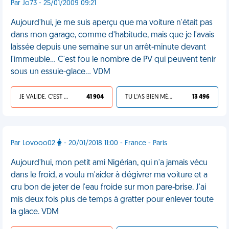
Par Jo73 - 25/01/2009 09:21
Aujourd'hui, je me suis aperçu que ma voiture n'était pas
dans mon garage, comme d'habitude, mais que je l'avais
laissée depuis une semaine sur un arrêt-minute devant
l'immeuble... C'est fou le nombre de PV qui peuvent tenir
sous un essuie-glace... VDM
JE VALIDE, C'EST UNE VDM
41 904
TU L'AS BIEN MÉRITÉ
13 496
Par Lovooo02
- 20/01/2018 11:00 - France - Paris
Aujourd'hui, mon petit ami Nigérian, qui n'a jamais vécu
dans le froid, a voulu m'aider à dégivrer ma voiture et a
cru bon de jeter de l'eau froide sur mon pare-brise. J'ai
mis deux fois plus de temps à gratter pour enlever toute
la glace. VDM