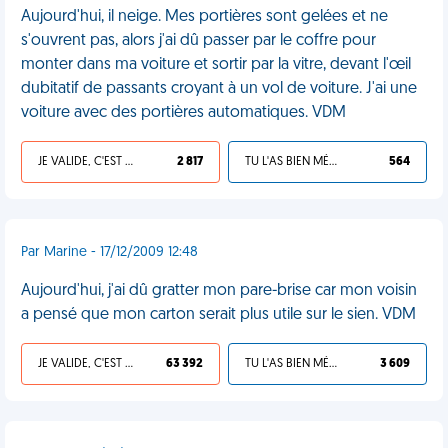
Aujourd'hui, il neige. Mes portières sont gelées et ne
s'ouvrent pas, alors j'ai dû passer par le coffre pour
monter dans ma voiture et sortir par la vitre, devant l'œil
dubitatif de passants croyant à un vol de voiture. J'ai une
voiture avec des portières automatiques. VDM
JE VALIDE, C'EST UNE VDM
2 817
TU L'AS BIEN MÉRITÉ
564
Par Marine - 17/12/2009 12:48
Aujourd'hui, j'ai dû gratter mon pare-brise car mon voisin
a pensé que mon carton serait plus utile sur le sien. VDM
JE VALIDE, C'EST UNE VDM
63 392
TU L'AS BIEN MÉRITÉ
3 609