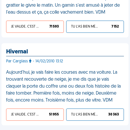
gratter le givre le matin. Un gamin s'est amusé à jeter de
l'eau dessus et ça, ça colle vachement bien. VDM
JE VALIDE, C'EST UNE VDM
71 593
TU L'AS BIEN MÉRITÉ
7 152
Hivernal
Par Carglass
- 14/02/2010 13:12
Aujourd'hui, je vais faire les courses avec ma voiture. La
trouvant recouverte de neige, je me dis que je vais
claquer la porte du coffre une ou deux fois histoire de la
faire tomber. Première fois, moins de neige. Deuxième
fois, encore moins. Troisième fois, plus de vitre. VDM
JE VALIDE, C'EST UNE VDM
51 955
TU L'AS BIEN MÉRITÉ
30 363