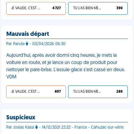
JE VALIDE, C'EST UNE VDM
4 727
TU L'AS BIEN MÉRITÉ
390
Mauvais départ
Par Panda
- 03/04/2026 06:30
Aujourd'hui, après avoir dormi cinq heures, je mets la
voiture en route, et je lance un coup de produit pour
nettoyer le pare-brise. L'essuie glace s'est cassé en deux.
VDM
JE VALIDE, C'EST UNE VDM
897
TU L'AS BIEN MÉRITÉ
289
Suspicieux
Par Josias Kassi
- 14/12/2021 22:22 - France - Cahuzac-sur-vère