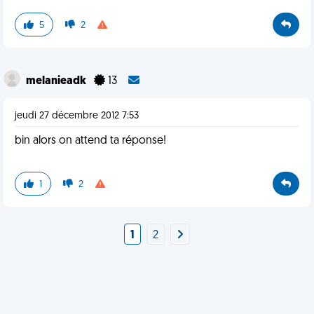
5
2
melanieadk
13
jeudi 27 décembre 2012 7:53
bin alors on attend ta réponse!
1
2
1
2