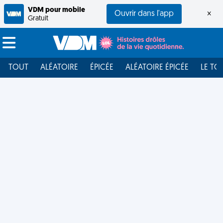
VDM pour mobile
Ouvrir dans l'app
×
Gratuit
TOUT
ALÉATOIRE
ÉPICÉE
ALÉATOIRE ÉPICÉE
LE TO