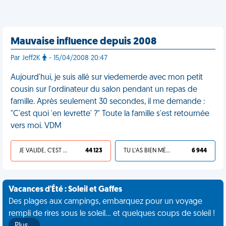
Mauvaise influence depuis 2008
Par Jeff2K
- 15/04/2008 20:47
Aujourd'hui, je suis allé sur viedemerde avec mon petit
cousin sur l'ordinateur du salon pendant un repas de
famille. Après seulement 30 secondes, il me demande :
"C'est quoi 'en levrette' ?" Toute la famille s'est retournée
vers moi. VDM
JE VALIDE, C'EST UNE VDM
44 123
TU L'AS BIEN MÉRITÉ
6 944
Vacances d'Été : Soleil et Gaffes
Des plages aux campings, embarquez pour un voyage
rempli de rires sous le soleil... et quelques coups de soleil !