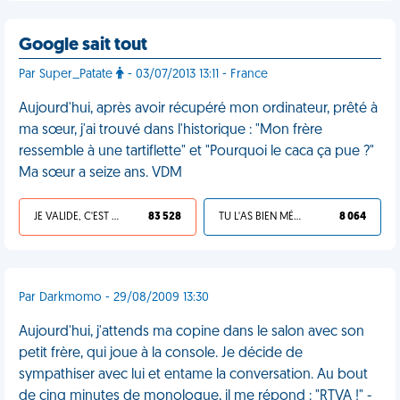
Google sait tout
Par Super_Patate
- 03/07/2013 13:11 - France
Aujourd'hui, après avoir récupéré mon ordinateur, prêté à
ma sœur, j'ai trouvé dans l'historique : "Mon frère
ressemble à une tartiflette" et "Pourquoi le caca ça pue ?"
Ma sœur a seize ans. VDM
JE VALIDE, C'EST UNE VDM
83 528
TU L'AS BIEN MÉRITÉ
8 064
Par Darkmomo - 29/08/2009 13:30
Aujourd'hui, j'attends ma copine dans le salon avec son
petit frère, qui joue à la console. Je décide de
sympathiser avec lui et entame la conversation. Au bout
de cinq minutes de monologue, il me répond : "RTVA !" -