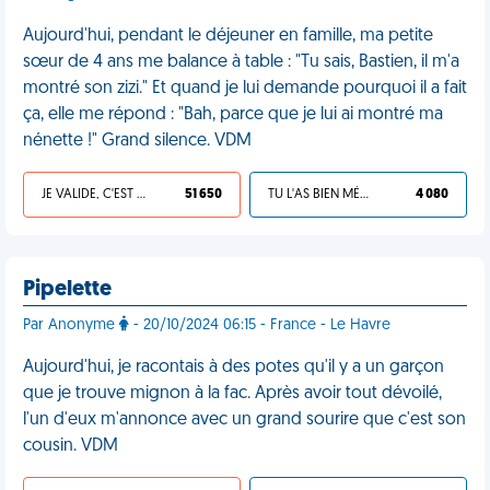
Aujourd'hui, pendant le déjeuner en famille, ma petite
sœur de 4 ans me balance à table : "Tu sais, Bastien, il m'a
montré son zizi." Et quand je lui demande pourquoi il a fait
ça, elle me répond : "Bah, parce que je lui ai montré ma
nénette !" Grand silence. VDM
JE VALIDE, C'EST UNE VDM
51 650
TU L'AS BIEN MÉRITÉ
4 080
Pipelette
Par Anonyme
- 20/10/2024 06:15 - France - Le Havre
Aujourd'hui, je racontais à des potes qu'il y a un garçon
que je trouve mignon à la fac. Après avoir tout dévoilé,
l'un d'eux m'annonce avec un grand sourire que c'est son
cousin. VDM