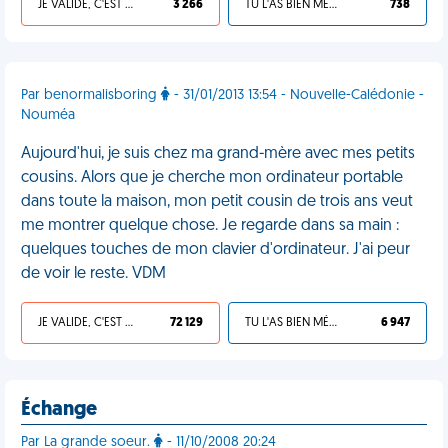
JE VALIDE, C'EST UNE VDM
3 266
TU L'AS BIEN MÉRITÉ
738
Par benormalisboring
- 31/01/2013 13:54 - Nouvelle-Calédonie -
Nouméa
Aujourd'hui, je suis chez ma grand-mère avec mes petits
cousins. Alors que je cherche mon ordinateur portable
dans toute la maison, mon petit cousin de trois ans veut
me montrer quelque chose. Je regarde dans sa main :
quelques touches de mon clavier d'ordinateur. J'ai peur
de voir le reste. VDM
JE VALIDE, C'EST UNE VDM
72 129
TU L'AS BIEN MÉRITÉ
6 947
Échange
Par La grande soeur.
- 11/10/2008 20:24