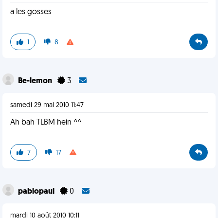
a les gosses
1
8
Be-lemon
3
samedi 29 mai 2010 11:47
Ah bah TLBM hein ^^
7
17
pablopaul
0
mardi 10 août 2010 10:11