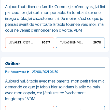
Aujourd'hui, diner en famille. Comme je m'ennuyais, j'ai fini
par craquer : j'ai sorti mon portable. En tombant sur une
image drôle, j'ai discrètement ri. Du moins, c'est ce que je
pensais avant de voir toute la table tournée vers moi : ma
cousine venait d'annoncer son divorce. VDM
JE VALIDE, C'EST UNE VDM
90 717
TU L'AS BIEN MÉRITÉ
20 711
Grillée
Par Anonyme
- 23/08/2021 06:30
Aujourd'hui, à table avec mes parents, mon petit frère m'a
demandé ce que je faisais hier soir dans la salle de bain
avec mon copain, car j'étais restée "vachement
longtemps." VDM