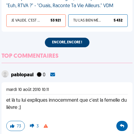
"Euh, RTVA ?" - "Ouais, Raconte Ta Vie Ailleurs." VDM
JE VALIDE, C'EST UNE VDM
53 921
TU L'AS BIEN MÉRITÉ
5 432
ENCORE, ENCORE !
TOP COMMENTAIRES
pablopaul
0
mardi 10 août 2010 10:11
et là tu lui expliques innocemment que c'est la femelle du
lièvre ;)
73
3