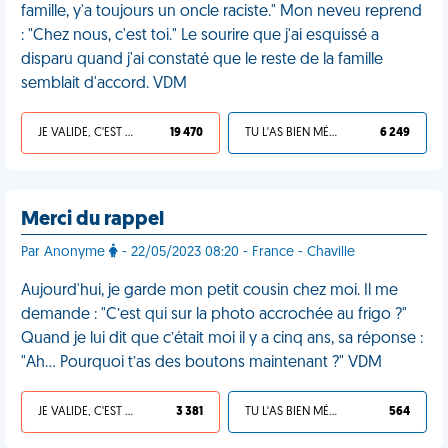
famille, y'a toujours un oncle raciste." Mon neveu reprend
: "Chez nous, c'est toi." Le sourire que j'ai esquissé a
disparu quand j'ai constaté que le reste de la famille
semblait d'accord. VDM
JE VALIDE, C'EST UNE VDM
19 470
TU L'AS BIEN MÉRITÉ
6 249
Merci du rappel
Par Anonyme
- 22/05/2023 08:20 - France - Chaville
Aujourd'hui, je garde mon petit cousin chez moi. Il me
demande : "C’est qui sur la photo accrochée au frigo ?"
Quand je lui dit que c’était moi il y a cinq ans, sa réponse :
"Ah… Pourquoi t’as des boutons maintenant ?" VDM
JE VALIDE, C'EST UNE VDM
3 381
TU L'AS BIEN MÉRITÉ
564