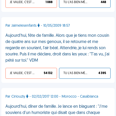
JE VALIDE, C'EST UNE VDM
1 088
TU L'AS BIEN MÉRITÉ
448
Par Jaimelesenfants
- 10/05/2009 18:57
Aujourd'hui, fête de famille. Alors que je tiens mon cousin
de quatre ans sur mes genoux, il se retourne et me
regarde en souriant, l'air béat. Attendrie, je lui rends son
sourire. Puis il me déclare, droit dans les yeux : "T'as vu, j'ai
pété sur toi." VDM
JE VALIDE, C'EST UNE VDM
54 132
TU L'AS BIEN MÉRITÉ
4 395
Par Ciriouzly
- 02/02/2017 12:00 - Morocco - Casablanca
Aujourd'hui, dîner de famille. Je lance en blaguant : "J'me
souviens d'un humoriste qui disait que dans chaque