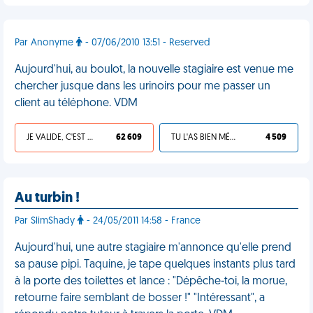
Par Anonyme
- 07/06/2010 13:51 - Reserved
Aujourd'hui, au boulot, la nouvelle stagiaire est venue me
chercher jusque dans les urinoirs pour me passer un
client au téléphone. VDM
JE VALIDE, C'EST UNE VDM
62 609
TU L'AS BIEN MÉRITÉ
4 509
Au turbin !
Par SlimShady
- 24/05/2011 14:58 - France
Aujourd'hui, une autre stagiaire m'annonce qu'elle prend
sa pause pipi. Taquine, je tape quelques instants plus tard
à la porte des toilettes et lance : "Dépêche-toi, la morue,
retourne faire semblant de bosser !" "Intéressant", a