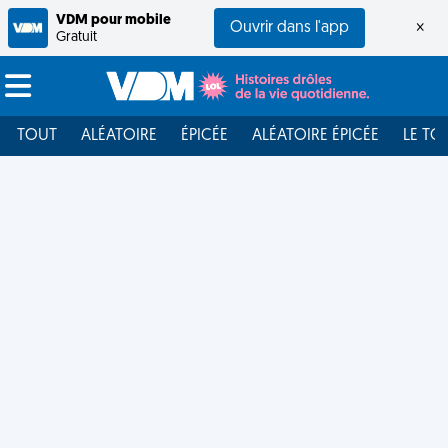
VDM pour mobile
Ouvrir dans l'app
×
Gratuit
TOUT
ALÉATOIRE
ÉPICÉE
ALÉATOIRE ÉPICÉE
LE TO