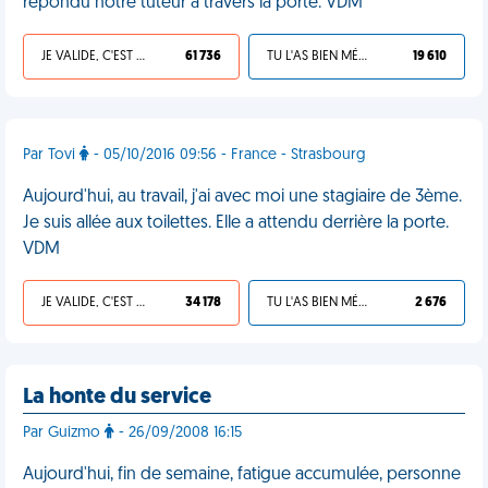
répondu notre tuteur à travers la porte. VDM
JE VALIDE, C'EST UNE VDM
61 736
TU L'AS BIEN MÉRITÉ
19 610
Par Tovi
- 05/10/2016 09:56 - France - Strasbourg
Aujourd'hui, au travail, j'ai avec moi une stagiaire de 3ème.
Je suis allée aux toilettes. Elle a attendu derrière la porte.
VDM
JE VALIDE, C'EST UNE VDM
34 178
TU L'AS BIEN MÉRITÉ
2 676
La honte du service
Par Guizmo
- 26/09/2008 16:15
Aujourd'hui, fin de semaine, fatigue accumulée, personne