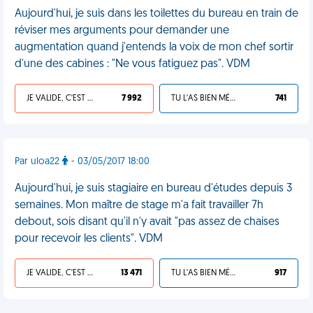
Aujourd'hui, je suis dans les toilettes du bureau en train de
réviser mes arguments pour demander une
augmentation quand j'entends la voix de mon chef sortir
d'une des cabines : "Ne vous fatiguez pas". VDM
JE VALIDE, C'EST UNE VDM
7 992
TU L'AS BIEN MÉRITÉ
741
Par uloa22
- 03/05/2017 18:00
Aujourd'hui, je suis stagiaire en bureau d'études depuis 3
semaines. Mon maître de stage m'a fait travailler 7h
debout, sois disant qu'il n'y avait "pas assez de chaises
pour recevoir les clients". VDM
JE VALIDE, C'EST UNE VDM
13 471
TU L'AS BIEN MÉRITÉ
917