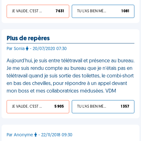
JE VALIDE, C'EST UNE VDM
7 631
TU L'AS BIEN MÉRITÉ
1 081
Plus de repères
Par Sonia
- 20/07/2020 07:30
Aujourd'hui, je suis entre télétravail et présence au bureau.
Je me suis rendu compte au bureau que je n’étais pas en
télétravail quand je suis sortie des toilettes, le combi-short
en bas des chevilles, pour répondre à un appel devant
mon boss et mes collaboratrices médusées. VDM
JE VALIDE, C'EST UNE VDM
5 905
TU L'AS BIEN MÉRITÉ
1 357
Par Anonyme
- 22/11/2018 09:30