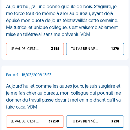
Aujourd'hui, j'ai une bonne gueule de bois. Stagiaire, je
me force tout de même à aller au bureau, ayant déjà
épuisé mon quota de jours télétravaillés cette semaine.
Ma tutrice, et unique collègue, s'est vraisemblablement
mise en télétravail sans me prévenir. VDM
JE VALIDE, C'EST UNE VDM
3 581
TU L'AS BIEN MÉRITÉ
1 279
Par Arf - 18/03/2008 13:53
Aujourd'hui et comme les autres jours, je suis stagiaire et
je me fais chier au bureau, mon collègue qui pourrait me
donner du travail passe devant moi en me disant qu'il va
faire caca. VDM
JE VALIDE, C'EST UNE VDM
37 230
TU L'AS BIEN MÉRITÉ
3 201