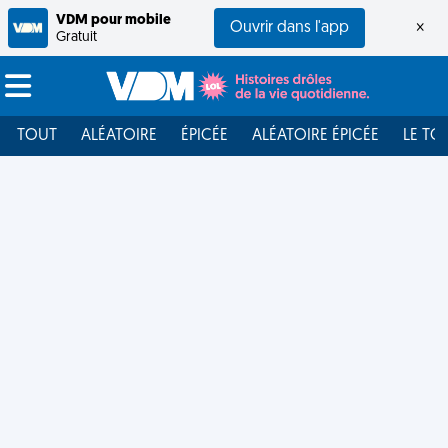
VDM pour mobile
Ouvrir dans l'app
×
Gratuit
TOUT
ALÉATOIRE
ÉPICÉE
ALÉATOIRE ÉPICÉE
LE TO