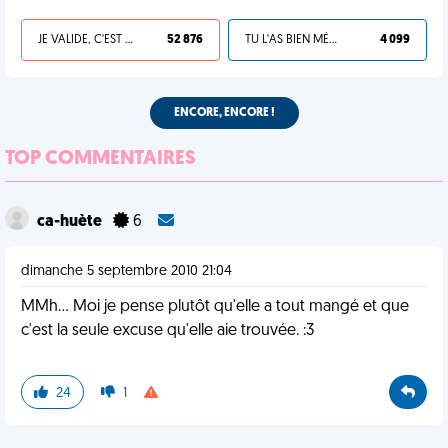
JE VALIDE, C'EST UNE VDM
52 876
TU L'AS BIEN MÉRITÉ
4 099
ENCORE, ENCORE !
TOP COMMENTAIRES
ca-huète
6
dimanche 5 septembre 2010 21:04
MMh... Moi je pense plutôt qu'elle a tout mangé et que
c'est la seule excuse qu'elle aie trouvée. :3
24
1