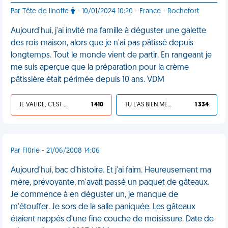
Par Tête de linotte
- 10/01/2024 10:20 - France - Rochefort
Aujourd'hui, j'ai invité ma famille à déguster une galette
des rois maison, alors que je n'ai pas pâtissé depuis
longtemps. Tout le monde vient de partir. En rangeant je
me suis aperçue que la préparation pour la crème
pâtissière était périmée depuis 10 ans. VDM
JE VALIDE, C'EST UNE VDM
1 410
TU L'AS BIEN MÉRITÉ
1 334
Par Fl0rie - 21/06/2008 14:06
Aujourd'hui, bac d'histoire. Et j'ai faim. Heureusement ma
mère, prévoyante, m'avait passé un paquet de gâteaux.
Je commence à en déguster un, je manque de
m'étouffer. Je sors de la salle paniquée. Les gâteaux
étaient nappés d'une fine couche de moisissure. Date de