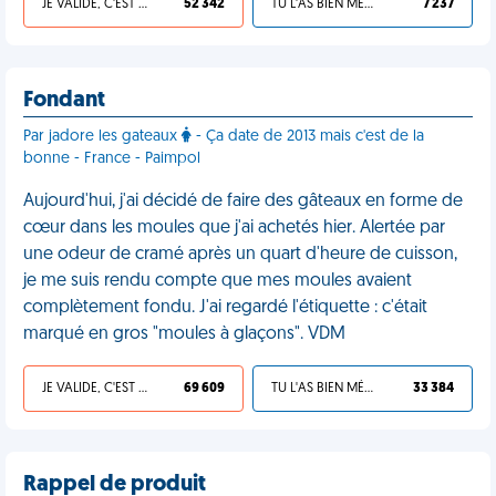
JE VALIDE, C'EST UNE VDM
52 342
TU L'AS BIEN MÉRITÉ
7 237
Fondant
Par jadore les gateaux
- Ça date de 2013 mais c'est de la
bonne - France - Paimpol
Aujourd'hui, j'ai décidé de faire des gâteaux en forme de
cœur dans les moules que j'ai achetés hier. Alertée par
une odeur de cramé après un quart d'heure de cuisson,
je me suis rendu compte que mes moules avaient
complètement fondu. J'ai regardé l'étiquette : c'était
marqué en gros "moules à glaçons". VDM
JE VALIDE, C'EST UNE VDM
69 609
TU L'AS BIEN MÉRITÉ
33 384
Rappel de produit