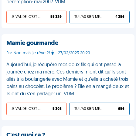
péremption: mai 2007. VDM
JE VALIDE, C'EST UNE VDM
55 329
TU L'AS BIEN MÉRITÉ
4 356
Mamie gourmande
Par Non mais je rêve ?!
- 27/02/2023 20:20
Aujourd'hui, je récupère mes deux fils qui ont passé la
journée chez ma mère. Ces derniers m'ont dit qu'ils sont
allés à la boulangerie avec Mamie et qu'elle a acheté trois
pains au chocolat. Le problème ? Elle en a mangé deux et
ils ont dû s'en partager un. VDM
JE VALIDE, C'EST UNE VDM
5 308
TU L'AS BIEN MÉRITÉ
656
C'est quoi ça ?