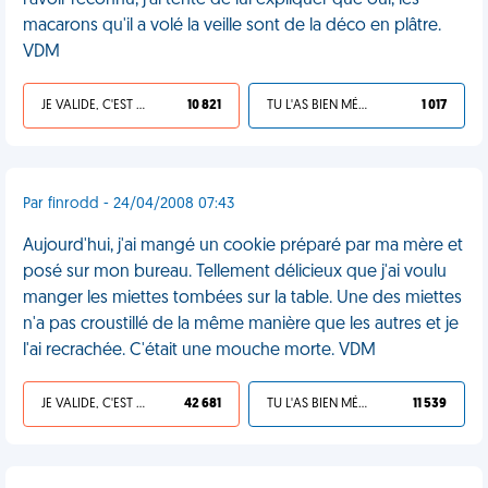
l'avoir reconnu, j'ai tenté de lui expliquer que oui, les
macarons qu'il a volé la veille sont de la déco en plâtre.
VDM
JE VALIDE, C'EST UNE VDM
10 821
TU L'AS BIEN MÉRITÉ
1 017
Par finrodd - 24/04/2008 07:43
Aujourd'hui, j'ai mangé un cookie préparé par ma mère et
posé sur mon bureau. Tellement délicieux que j'ai voulu
manger les miettes tombées sur la table. Une des miettes
n'a pas croustillé de la même manière que les autres et je
l'ai recrachée. C'était une mouche morte. VDM
JE VALIDE, C'EST UNE VDM
42 681
TU L'AS BIEN MÉRITÉ
11 539