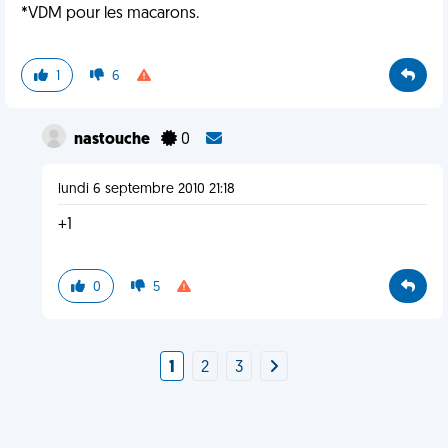
*VDM pour les macarons.
1
6
nastouche
0
lundi 6 septembre 2010 21:18
+1
0
5
1
2
3