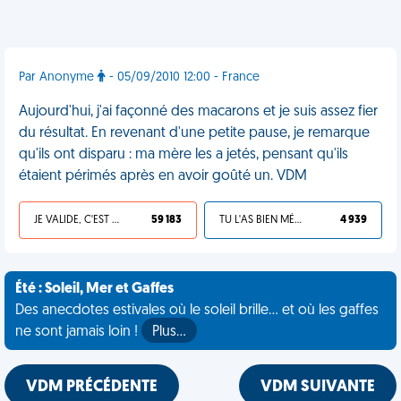
Par Anonyme
- 05/09/2010 12:00 - France
Aujourd'hui, j'ai façonné des macarons et je suis assez fier
du résultat. En revenant d'une petite pause, je remarque
qu'ils ont disparu : ma mère les a jetés, pensant qu'ils
étaient périmés après en avoir goûté un. VDM
JE VALIDE, C'EST UNE VDM
59 183
TU L'AS BIEN MÉRITÉ
4 939
Été : Soleil, Mer et Gaffes
Des anecdotes estivales où le soleil brille... et où les gaffes
ne sont jamais loin !
Plus…
VDM PRÉCÉDENTE
VDM SUIVANTE