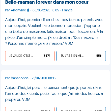
Belle-maman forever dans mon coeur
Par Anonyme
- 08/03/2020 16:05 - France
Aujourd'hui, premier dîner chez mes beaux-parents avec
mon copain. Voulant faire bonne impression, j'apporte
une boîte de macarons faits maison pour l’occasion. À la
place d’un simple merci, j’ai eu droit à : "Des macarons
? Personne n’aime ça à la maison." VDM
JE VALIDE, C'EST UNE VDM
7 574
TU L'AS BIEN MÉRITÉ
556
Par bananonos - 21/01/2010 08:15
Aujourd'hui, j'ai perdu le pansement que je portais dans
l'un des deux cents petits fours que j'ai mis des heures à
préparer. VDM