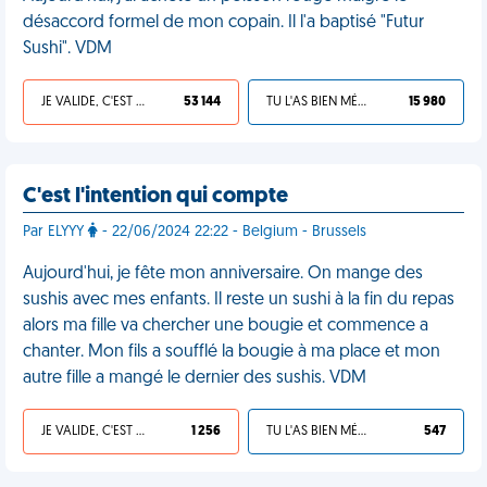
désaccord formel de mon copain. Il l'a baptisé "Futur
Sushi". VDM
JE VALIDE, C'EST UNE VDM
53 144
TU L'AS BIEN MÉRITÉ
15 980
C'est l'intention qui compte
Par ELYYY
- 22/06/2024 22:22 - Belgium - Brussels
Aujourd'hui, je fête mon anniversaire. On mange des
sushis avec mes enfants. Il reste un sushi à la fin du repas
alors ma fille va chercher une bougie et commence a
chanter. Mon fils a soufflé la bougie à ma place et mon
autre fille a mangé le dernier des sushis. VDM
JE VALIDE, C'EST UNE VDM
1 256
TU L'AS BIEN MÉRITÉ
547