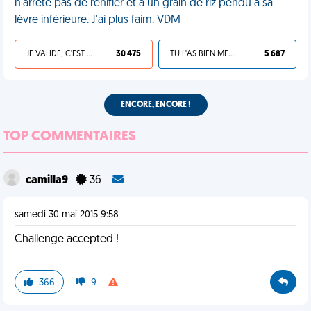
n'arrête pas de renifler et a un grain de riz pendu à sa
lèvre inférieure. J'ai plus faim. VDM
JE VALIDE, C'EST UNE VDM
30 475
TU L'AS BIEN MÉRITÉ
5 687
ENCORE, ENCORE !
TOP COMMENTAIRES
camilla9
36
samedi 30 mai 2015 9:58
Challenge accepted !
366
9