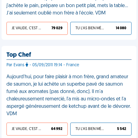
j'achète le pain, prépare un bon petit plat, mets la table...
J'ai seulement oublié mon frère à l'école. VDM
JE VALIDE, C'EST UNE VDM
79 029
TU L'AS BIEN MÉRITÉ
14 080
Top Chef
Par Evans
- 05/09/2011 19:14 - France
Aujourd'hui, pour faire plaisir à mon frère, grand amateur
de saumon, je lui achète un superbe pavé de saumon
fumé aux aromates (pas donné, donc). Il m'a
chaleureusement remercié, l'a mis au micro-ondes et l'a
aspergé généreusement de ketchup avant de le dévorer.
VDM
JE VALIDE, C'EST UNE VDM
64 992
TU L'AS BIEN MÉRITÉ
5 542