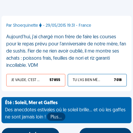
Par Shoequinette
- 29/05/2015 19:31 - France
Aujourd'hui, j'ai chargé mon frère de faire les courses
pour le repas prévu pour l'anniversaire de notre mère, fan
de sushis. Fier de ne rien avoir oublié, il me montre ses
achats : poissons frais, feuilles de nori et riz garanti
incollable. VDM
JE VALIDE, C'EST UNE VDM
57 855
TU L'AS BIEN MÉRITÉ
7 018
Été : Soleil, Mer et Gaffes
Des anecdotes estivales où le soleil brille... et où les gaffes
ne sont jamais loin !
Plus…