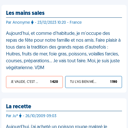
Les mains sales
Par Anonyme
- 23/12/2023 10:20 - France
Aujourd'hui, et comme d'habitude, je m'occupe des
repas de fête pour notre famille et nos amis. Faire plaisir à
tous dans la tradition des grands repas d'autrefois :
Huitres, fruits de mer, foie gras, poissons, volailles farcies,
courses, préparations… Je vais tout faire. Moi, je suis juste
végétarienne. VDM
JE VALIDE, C'EST UNE VDM
1 420
TU L'AS BIEN MÉRITÉ
1 190
La recette
Par Ju*
- 26/10/2009 09:03
Aujourd'hui, j'ai acheté un poisson rouge malgré le