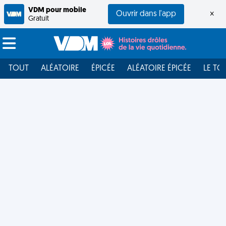
VDM pour mobile
Ouvrir dans l'app
×
Gratuit
TOUT
ALÉATOIRE
ÉPICÉE
ALÉATOIRE ÉPICÉE
LE TO