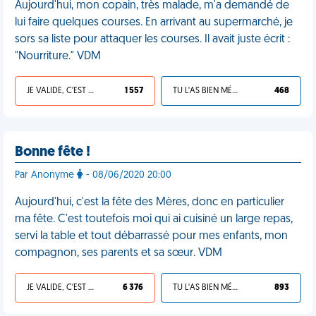
Aujourd'hui, mon copain, très malade, m'a demandé de
lui faire quelques courses. En arrivant au supermarché, je
sors sa liste pour attaquer les courses. Il avait juste écrit :
"Nourriture." VDM
JE VALIDE, C'EST UNE VDM
1 557
TU L'AS BIEN MÉRITÉ
468
Bonne fête !
Par Anonyme
- 08/06/2020 20:00
Aujourd'hui, c'est la fête des Mères, donc en particulier
ma fête. C'est toutefois moi qui ai cuisiné un large repas,
servi la table et tout débarrassé pour mes enfants, mon
compagnon, ses parents et sa sœur. VDM
JE VALIDE, C'EST UNE VDM
6 376
TU L'AS BIEN MÉRITÉ
893