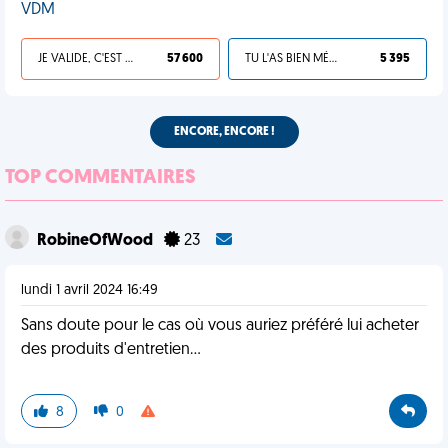
VDM
JE VALIDE, C'EST UNE VDM
57 600
TU L'AS BIEN MÉRITÉ
5 395
ENCORE, ENCORE !
TOP COMMENTAIRES
RobineOfWood
23
lundi 1 avril 2024 16:49
Sans doute pour le cas où vous auriez préféré lui acheter
des produits d'entretien...
8
0