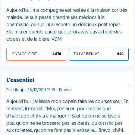
Aujourd'hui, ma compagne est restée à la maison car très
malade. Je suis passé prendre ses médocs à la
pharmacie, puis je lui ai acheté un délicieux petit repas.
Elle m'a engueulé parce que je lui avais pas acheté des
clopes et de la bière. VDM
JE VALIDE, C'EST UNE VDM
4 676
TU L'AS BIEN MÉRITÉ
840
L'essentiel
Par Lilo
- 28/12/2011 19:18 - France
Aujourd'hui, j'ai laissé mon copain faire les courses seul. En
rentrant, il m'a dit : "Moi, j'en ai eu pour moins que
d'habitude et il y a à manger !" Sauf qu'on ne se lavera
pas, qu'on ne se brossera pas les dents, qu'on n'ira pas
aux toilettes, qu'on ne fera pas la vaisselle... Bravo, chéri.