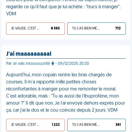
courses pour la compléter. Arrivée au supermarché, je
regarde ce qu'il faut que je lui achète : "trucs à manger".
VDM
JE VALIDE, C'EST UNE VDM
8 365
TU L'AS BIEN MÉRITÉ
772
J'ai maaaaaaaaal
Par Je vais mouuuuuriiiir
- 09/12/2025 20:20
Aujourd'hui, mon copain rentre les bras chargés de
courses. Il m'a rapporté mille petites choses
réconfortantes à manger pour me remonter le moral.
C'est adorable, mais : "Tu as aussi de l’ibuprofène, mon
amour ?" Il dit que non. Je l'ai envoyé dehors exprès pour
ça, car j'ai le dos et le cou coincés depuis 2 jours. VDM
JE VALIDE, C'EST UNE VDM
1 222
TU L'AS BIEN MÉRITÉ
361