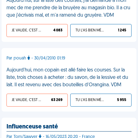
Aujourd'hui, sur la liste des courses, j'ai demandé à mon
mec de me prendre de la bruyère au magasin bio. Il a cru
que j'écrivais mal, et m'a ramené du gruyère. VDM
JE VALIDE, C'EST UNE VDM
4 083
TU L'AS BIEN MÉRITÉ
1 245
Par pouah
- 30/04/2010 01:19
Aujourd'hui, mon copain est allé faire les courses. Sur la
liste, trois choses à acheter : du savon, de la lessive et du
lait. Il est revenu avec des bouteilles d'Orangina. VDM
JE VALIDE, C'EST UNE VDM
63 269
TU L'AS BIEN MÉRITÉ
5 955
Influenceuse santé
Par Tom/Sawyer
- 16/05/2023 20:20 - France