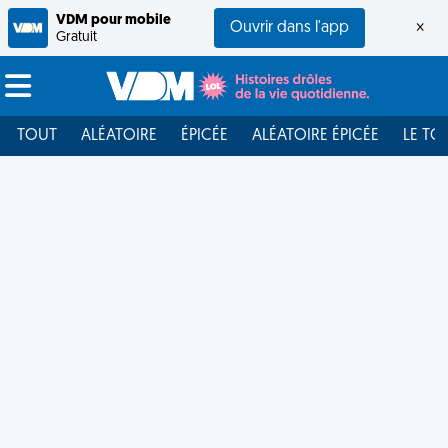
VDM pour mobile
Ouvrir dans l'app
×
Gratuit
TOUT
ALÉATOIRE
ÉPICÉE
ALÉATOIRE ÉPICÉE
LE TO