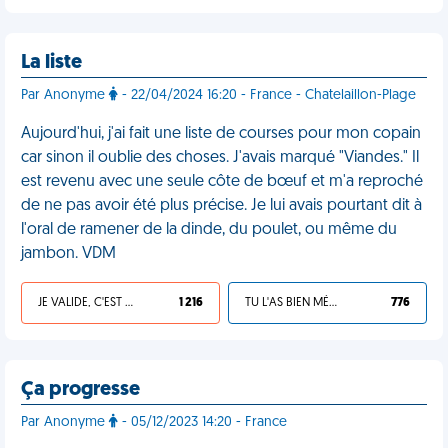
La liste
Par Anonyme
- 22/04/2024 16:20 - France - Chatelaillon-Plage
Aujourd'hui, j'ai fait une liste de courses pour mon copain
car sinon il oublie des choses. J'avais marqué "Viandes." Il
est revenu avec une seule côte de bœuf et m'a reproché
de ne pas avoir été plus précise. Je lui avais pourtant dit à
l'oral de ramener de la dinde, du poulet, ou même du
jambon. VDM
JE VALIDE, C'EST UNE VDM
1 216
TU L'AS BIEN MÉRITÉ
776
Ça progresse
Par Anonyme
- 05/12/2023 14:20 - France