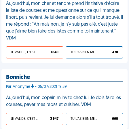
Aujourd’hui, mon cher et tendre prend l’initiative d’écrire
la liste de courses et me questionne sur ce qu’il manque.
Il sort, puis revient. Je lui demande alors s'il a tout trouvé. Il
me répond : "Ah mais non, je n’y suis pas allé, c'est juste
que j’aime bien faire des listes comme toi maintenant."
VDM
JE VALIDE, C'EST UNE VDM
1 640
TU L'AS BIEN MÉRITÉ
478
Bonniche
Par Anonyme
- 05/07/2021 19:59
Aujourd'hui, mon copain m'invite chez lui. Je dois faire les
courses, payer mes repas et cuisiner. VDM
JE VALIDE, C'EST UNE VDM
3 947
TU L'AS BIEN MÉRITÉ
668