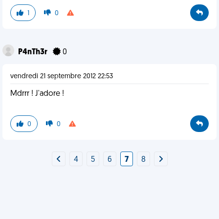
1
0
P4nTh3r
0
vendredi 21 septembre 2012 22:53
Mdrrr ! J'adore !
0
0
4
5
6
7
8