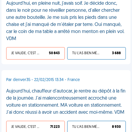
Aujourd'hui, en pleine nuit, j'avais soif. Je décide donc,
dans le noir pour ne réveiller personne, d'aller chercher
une autre bouteille. Je me suis pris les pieds dans une
chaise et j'ai manqué de m'étaler par terre. Oui manqué,
car le coin de ma table a arrêté mon menton en plein vol.
VDM
JE VALIDE, C'EST UNE VDM
50 843
TU L'AS BIEN MÉRITÉ
3 688
Par denver35 - 22/02/2015 13:34 - France
Aujourd'hui, chauffeur d'autocar, je rentre au dépôt à la fin
de la journée. J'ai malencontreusement accroché une
voiture en stationnement. MA voiture en stationnement.
J'ai donc réussi à avoir un accident avec moi-même. VDM
JE VALIDE, C'EST UNE VDM
71 223
TU L'AS BIEN MÉRITÉ
8 930