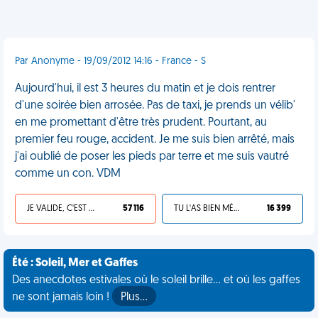
Par Anonyme - 19/09/2012 14:16 - France - S
Aujourd'hui, il est 3 heures du matin et je dois rentrer
d'une soirée bien arrosée. Pas de taxi, je prends un vélib'
en me promettant d'être très prudent. Pourtant, au
premier feu rouge, accident. Je me suis bien arrêté, mais
j'ai oublié de poser les pieds par terre et me suis vautré
comme un con. VDM
JE VALIDE, C'EST UNE VDM
57 116
TU L'AS BIEN MÉRITÉ
16 399
Été : Soleil, Mer et Gaffes
Des anecdotes estivales où le soleil brille... et où les gaffes
ne sont jamais loin !
Plus…