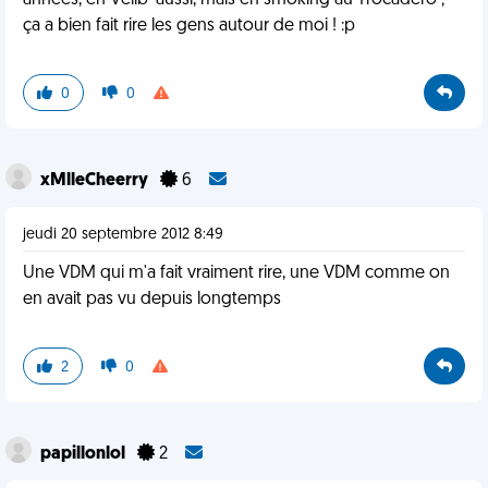
années, en Vélib' aussi, mais en smoking au Trocadéro ;
ça a bien fait rire les gens autour de moi ! :p
0
0
xMlleCheerry
6
jeudi 20 septembre 2012 8:49
Une VDM qui m'a fait vraiment rire, une VDM comme on
en avait pas vu depuis longtemps
2
0
papillonlol
2