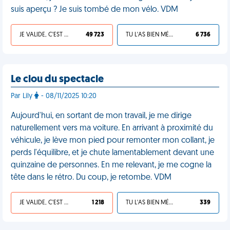
suis aperçu ? Je suis tombé de mon vélo. VDM
JE VALIDE, C'EST UNE VDM
49 723
TU L'AS BIEN MÉRITÉ
6 736
Le clou du spectacle
Par Lily
- 08/11/2025 10:20
Aujourd'hui, en sortant de mon travail, je me dirige
naturellement vers ma voiture. En arrivant à proximité du
véhicule, je lève mon pied pour remonter mon collant, je
perds l'équilibre, et je chute lamentablement devant une
quinzaine de personnes. En me relevant, je me cogne la
tête dans le rétro. Du coup, je retombe. VDM
JE VALIDE, C'EST UNE VDM
1 218
TU L'AS BIEN MÉRITÉ
339