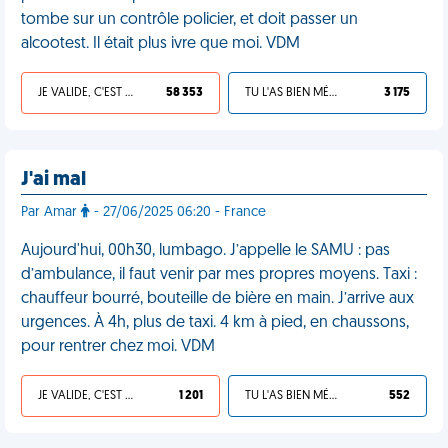
tombe sur un contrôle policier, et doit passer un
alcootest. Il était plus ivre que moi. VDM
JE VALIDE, C'EST UNE VDM
58 353
TU L'AS BIEN MÉRITÉ
3 175
J'ai mal
Par Amar
- 27/06/2025 06:20 - France
Aujourd'hui, 00h30, lumbago. J’appelle le SAMU : pas
d’ambulance, il faut venir par mes propres moyens. Taxi :
chauffeur bourré, bouteille de bière en main. J’arrive aux
urgences. À 4h, plus de taxi. 4 km à pied, en chaussons,
pour rentrer chez moi. VDM
JE VALIDE, C'EST UNE VDM
1 201
TU L'AS BIEN MÉRITÉ
552