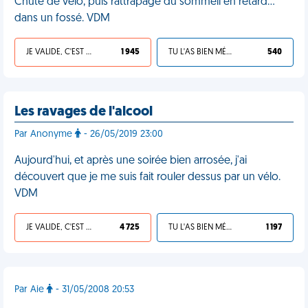
Chute de vélo, puis rattrapage du sommeil en retard...
dans un fossé. VDM
JE VALIDE, C'EST UNE VDM
1 945
TU L'AS BIEN MÉRITÉ
540
Les ravages de l'alcool
Par Anonyme
- 26/05/2019 23:00
Aujourd'hui, et après une soirée bien arrosée, j'ai
découvert que je me suis fait rouler dessus par un vélo.
VDM
JE VALIDE, C'EST UNE VDM
4 725
TU L'AS BIEN MÉRITÉ
1 197
Par Aie
- 31/05/2008 20:53