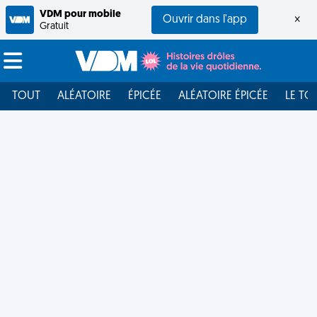
VDM pour mobile
Ouvrir dans l'app
×
Gratuit
TOUT
ALÉATOIRE
ÉPICÉE
ALÉATOIRE ÉPICÉE
LE TO