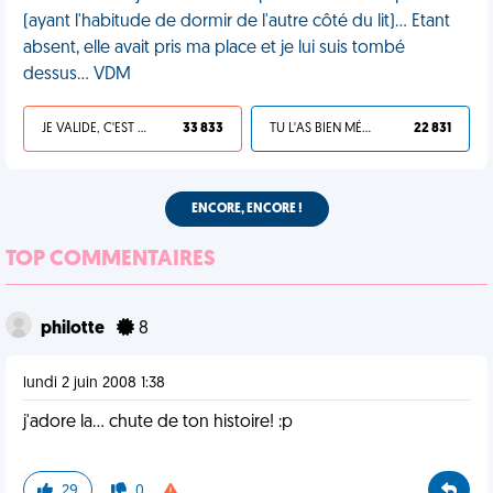
(ayant l'habitude de dormir de l'autre côté du lit)... Etant
absent, elle avait pris ma place et je lui suis tombé
dessus... VDM
JE VALIDE, C'EST UNE VDM
33 833
TU L'AS BIEN MÉRITÉ
22 831
ENCORE, ENCORE !
TOP COMMENTAIRES
philotte
8
lundi 2 juin 2008 1:38
j'adore la... chute de ton histoire! :p
29
0