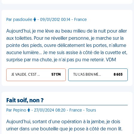
Par pasdouée
- 09/01/2012 00:14 - France
Aujourd'hui, je me lève au beau milieu de la nuit pour aller
aux toilettes. Pour ne réveiller personne, je marche sur la
pointe des pieds, ouvre délicatement les portes, n'allume
aucune lumière... Je me suis assise à côté de la cuvette et,
surprise par ma chute, je n'ai pas pu me retenir. VDM
JE VALIDE, C'EST UNE VDM
57 174
TU L'AS BIEN MÉRITÉ
8 603
Fait soif, non ?
Par Pepino
- 27/01/2024 08:20 - France - Tours
Aujourd'hui, sortant d'une opération à la jambe, je dois
uriner dans une bouteille que je pose à côté de mon lit.