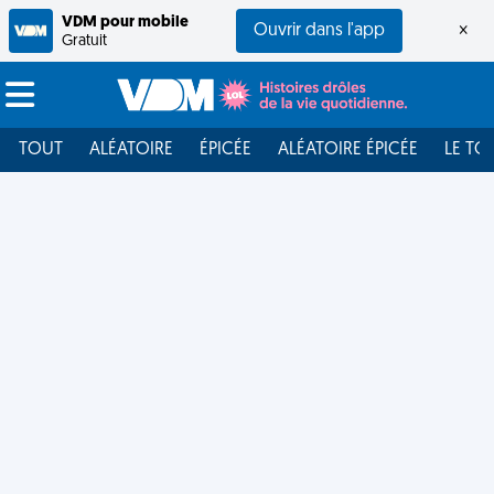
VDM pour mobile
Ouvrir dans l'app
×
Gratuit
TOUT
ALÉATOIRE
ÉPICÉE
ALÉATOIRE ÉPICÉE
LE TO