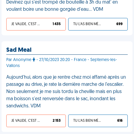
Devinez qui s'est trompé de bouteille à 3h du mat' en
voulant boire une bonne gorgée d'eau… VDM
JE VALIDE, C'EST UNE VDM
1 435
TU L'AS BIEN MÉRITÉ
699
Sad Meal
Par Anonyme
- 27/10/2023 20:20 - France - Septemes-les-
Vallons
Aujourd'hui, alors que je rentre chez moi affamé après un
passage au drive, je rate la dernière marche de l'escalier.
Non seulement je me suis tordu la cheville mais en plus
ma boisson s'est renversée dans le sac, inondant les
sandwichs. VDM
JE VALIDE, C'EST UNE VDM
2 153
TU L'AS BIEN MÉRITÉ
616