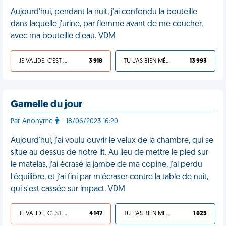
Aujourd'hui, pendant la nuit, j'ai confondu la bouteille
dans laquelle j'urine, par flemme avant de me coucher,
avec ma bouteille d'eau. VDM
JE VALIDE, C'EST UNE VDM
3 918
TU L'AS BIEN MÉRITÉ
13 993
Gamelle du jour
Par Anonyme
- 18/06/2023 16:20
Aujourd'hui, j'ai voulu ouvrir le velux de la chambre, qui se
situe au dessus de notre lit. Au lieu de mettre le pied sur
le matelas, j’ai écrasé la jambe de ma copine, j'ai perdu
l’équilibre, et j’ai fini par m’écraser contre la table de nuit,
qui s'est cassée sur impact. VDM
JE VALIDE, C'EST UNE VDM
4 147
TU L'AS BIEN MÉRITÉ
1 025