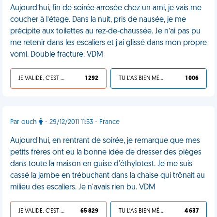
Aujourd’hui, fin de soirée arrosée chez un ami, je vais me
coucher à l’étage. Dans la nuit, pris de nausée, je me
précipite aux toilettes au rez-de-chaussée. Je n’ai pas pu
me retenir dans les escaliers et j’ai glissé dans mon propre
vomi. Double fracture. VDM
JE VALIDE, C'EST UNE VDM
1 292
TU L'AS BIEN MÉRITÉ
1 006
Par ouch
- 29/12/2011 11:53 - France
Aujourd'hui, en rentrant de soirée, je remarque que mes
petits frères ont eu la bonne idée de dresser des pièges
dans toute la maison en guise d'éthylotest. Je me suis
cassé la jambe en trébuchant dans la chaise qui trônait au
milieu des escaliers. Je n'avais rien bu. VDM
JE VALIDE, C'EST UNE VDM
65 829
TU L'AS BIEN MÉRITÉ
4 637