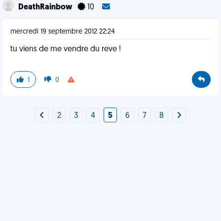
DeathRainbow
10
mercredi 19 septembre 2012 22:24
tu viens de me vendre du reve !
1
0
2
3
4
5
6
7
8