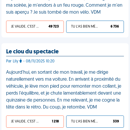
ma soirée, je m'endors à un feu rouge. Comment je m'en
suis aperçu ? Je suis tombé de mon vélo. VDM
JE VALIDE, C'EST UNE VDM
49 723
TU L'AS BIEN MÉRITÉ
6 736
Le clou du spectacle
Par Lily
- 08/11/2025 10:20
Aujourd'hui, en sortant de mon travail, je me dirige
naturellement vers ma voiture. En arrivant à proximité du
véhicule, je lève mon pied pour remonter mon collant, je
perds l'équilibre, et je chute lamentablement devant une
quinzaine de personnes. En me relevant, je me cogne la
tête dans le rétro. Du coup, je retombe. VDM
JE VALIDE, C'EST UNE VDM
1 218
TU L'AS BIEN MÉRITÉ
339