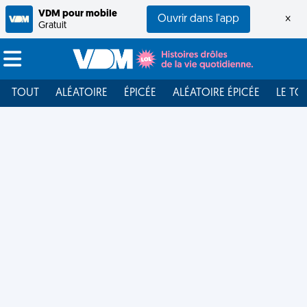
VDM pour mobile
Ouvrir dans l'app
×
Gratuit
TOUT
ALÉATOIRE
ÉPICÉE
ALÉATOIRE ÉPICÉE
LE TO