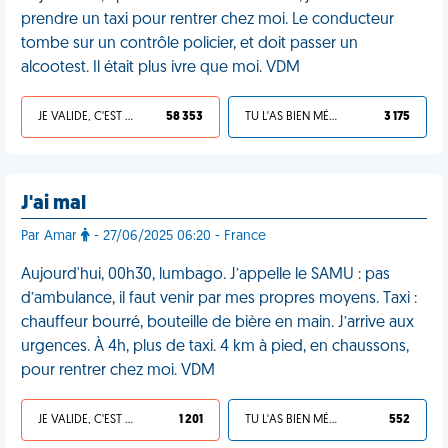
prendre un taxi pour rentrer chez moi. Le conducteur
tombe sur un contrôle policier, et doit passer un
alcootest. Il était plus ivre que moi. VDM
JE VALIDE, C'EST UNE VDM
58 353
TU L'AS BIEN MÉRITÉ
3 175
J'ai mal
Par Amar
- 27/06/2025 06:20 - France
Aujourd'hui, 00h30, lumbago. J’appelle le SAMU : pas
d’ambulance, il faut venir par mes propres moyens. Taxi :
chauffeur bourré, bouteille de bière en main. J’arrive aux
urgences. À 4h, plus de taxi. 4 km à pied, en chaussons,
pour rentrer chez moi. VDM
JE VALIDE, C'EST UNE VDM
1 201
TU L'AS BIEN MÉRITÉ
552