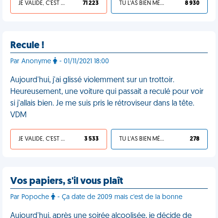
JE VALIDE, C'EST UNE VDM
71 223
TU L'AS BIEN MÉRITÉ
8 930
Recule !
Par Anonyme
- 01/11/2021 18:00
Aujourd'hui, j'ai glissé violemment sur un trottoir.
Heureusement, une voiture qui passait a reculé pour voir
si j'allais bien. Je me suis pris le rétroviseur dans la tête.
VDM
JE VALIDE, C'EST UNE VDM
3 533
TU L'AS BIEN MÉRITÉ
278
Vos papiers, s'il vous plaît
Par Popoche
- Ça date de 2009 mais c'est de la bonne
Aujourd'hui, après une soirée alcoolisée, je décide de