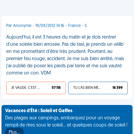
Par Anonyme - 19/09/2012 14:16 - France - S
Aujourd'hui, il est 3 heures du matin et je dois rentrer
d'une soirée bien arrosée. Pas de taxi, je prends un vélib'
en me promettant d'être très prudent. Pourtant, au
premier feu rouge, accident. Je me suis bien arrêté, mais
j'ai oublié de poser les pieds par terre et me suis vautré
comme un con. VDM
JE VALIDE, C'EST UNE VDM
57 116
TU L'AS BIEN MÉRITÉ
16 399
Vacances d'Été : Soleil et Gaffes
Des plages aux campings, embarquez pour un voyage
rempli de rires sous le soleil... et quelques coups de soleil !
Plus…