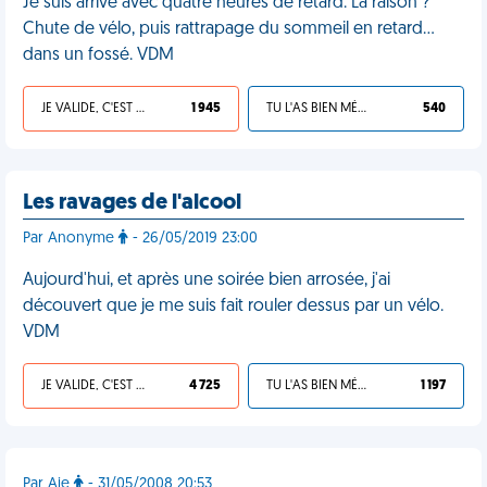
Je suis arrivé avec quatre heures de retard. La raison ?
Chute de vélo, puis rattrapage du sommeil en retard...
dans un fossé. VDM
JE VALIDE, C'EST UNE VDM
1 945
TU L'AS BIEN MÉRITÉ
540
Les ravages de l'alcool
Par Anonyme
- 26/05/2019 23:00
Aujourd'hui, et après une soirée bien arrosée, j'ai
découvert que je me suis fait rouler dessus par un vélo.
VDM
JE VALIDE, C'EST UNE VDM
4 725
TU L'AS BIEN MÉRITÉ
1 197
Par Aie
- 31/05/2008 20:53