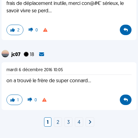
frais de déplacement inutile, merci con@#€' sérieux, le
savoir vivre se perd...
2
0
jc07
18
mardi 6 décembre 2016 10:05
on a trouvé le frère de super connard...
1
0
1
2
3
4