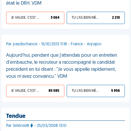
était le DRH. VDM
JE VALIDE, C'EST UNE VDM
3 064
TU L'AS BIEN MÉRITÉ
2 210
Par pasdechance - 15/10/2013 11:18 - France - Arpajon
Aujourd'hui, pendant que j'attendais pour un entretien
d'embauche, le recruteur a raccompagné le candidat
précédent en lui disant : "Je vous appelle rapidement,
vous m'avez convaincu." VDM
JE VALIDE, C'EST UNE VDM
85 585
TU L'AS BIEN MÉRITÉ
5 956
Tendue
Par Sélénia18
- 25/03/2008 13:51