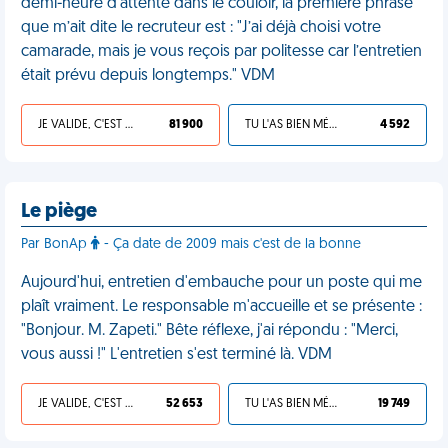
demi-heure d'attente dans le couloir, la première phrase
que m’ait dite le recruteur est : "J’ai déjà choisi votre
camarade, mais je vous reçois par politesse car l’entretien
était prévu depuis longtemps." VDM
JE VALIDE, C'EST UNE VDM
81 900
TU L'AS BIEN MÉRITÉ
4 592
Le piège
Par BonAp
- Ça date de 2009 mais c'est de la bonne
Aujourd'hui, entretien d'embauche pour un poste qui me
plaît vraiment. Le responsable m'accueille et se présente :
"Bonjour. M. Zapeti." Bête réflexe, j'ai répondu : "Merci,
vous aussi !" L'entretien s'est terminé là. VDM
JE VALIDE, C'EST UNE VDM
52 653
TU L'AS BIEN MÉRITÉ
19 749