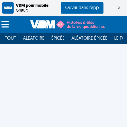
VDM pour mobile
Ouvrir dans l'app
×
Gratuit
TOUT
ALÉATOIRE
ÉPICÉE
ALÉATOIRE ÉPICÉE
LE TO