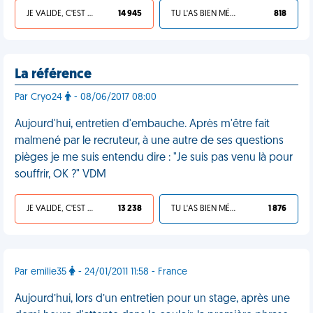
JE VALIDE, C'EST UNE VDM
14 945
TU L'AS BIEN MÉRITÉ
818
La référence
Par Cryo24
- 08/06/2017 08:00
Aujourd'hui, entretien d'embauche. Après m'être fait
malmené par le recruteur, à une autre de ses questions
pièges je me suis entendu dire : "Je suis pas venu là pour
souffrir, OK ?" VDM
JE VALIDE, C'EST UNE VDM
13 238
TU L'AS BIEN MÉRITÉ
1 876
Par emilie35
- 24/01/2011 11:58 - France
Aujourd’hui, lors d’un entretien pour un stage, après une