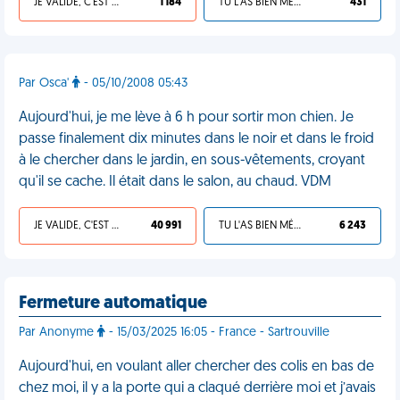
JE VALIDE, C'EST UNE VDM
1 184
TU L'AS BIEN MÉRITÉ
431
Par Osca'
- 05/10/2008 05:43
Aujourd'hui, je me lève à 6 h pour sortir mon chien. Je
passe finalement dix minutes dans le noir et dans le froid
à le chercher dans le jardin, en sous-vêtements, croyant
qu'il se cache. Il était dans le salon, au chaud. VDM
JE VALIDE, C'EST UNE VDM
40 991
TU L'AS BIEN MÉRITÉ
6 243
Fermeture automatique
Par Anonyme
- 15/03/2025 16:05 - France - Sartrouville
Aujourd'hui, en voulant aller chercher des colis en bas de
chez moi, il y a la porte qui a claqué derrière moi et j’avais