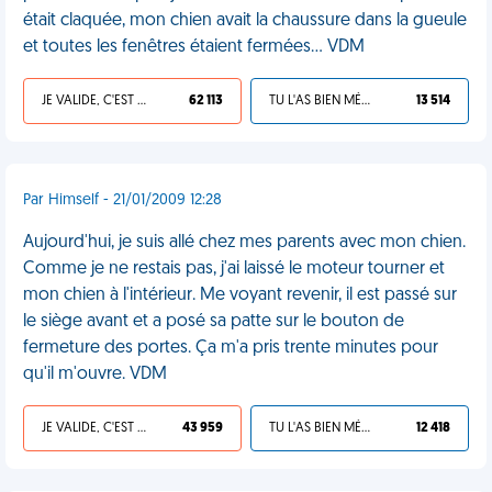
était claquée, mon chien avait la chaussure dans la gueule
et toutes les fenêtres étaient fermées... VDM
JE VALIDE, C'EST UNE VDM
62 113
TU L'AS BIEN MÉRITÉ
13 514
Par Himself - 21/01/2009 12:28
Aujourd'hui, je suis allé chez mes parents avec mon chien.
Comme je ne restais pas, j'ai laissé le moteur tourner et
mon chien à l'intérieur. Me voyant revenir, il est passé sur
le siège avant et a posé sa patte sur le bouton de
fermeture des portes. Ça m'a pris trente minutes pour
qu'il m'ouvre. VDM
JE VALIDE, C'EST UNE VDM
43 959
TU L'AS BIEN MÉRITÉ
12 418