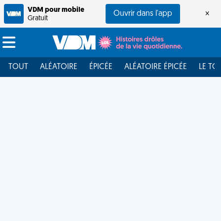
VDM pour mobile
Ouvrir dans l'app
×
Gratuit
TOUT
ALÉATOIRE
ÉPICÉE
ALÉATOIRE ÉPICÉE
LE TO