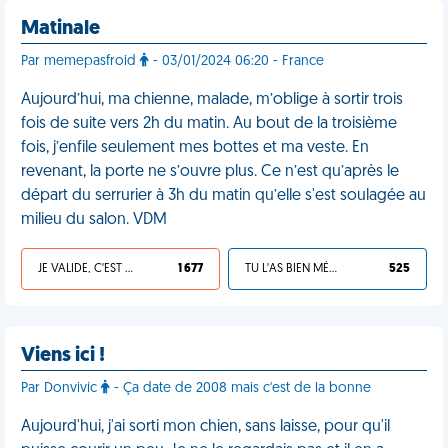
Matinale
Par memepasfroid
- 03/01/2024 06:20 - France
Aujourd’hui, ma chienne, malade, m’oblige à sortir trois
fois de suite vers 2h du matin. Au bout de la troisième
fois, j’enfile seulement mes bottes et ma veste. En
revenant, la porte ne s’ouvre plus. Ce n’est qu’après le
départ du serrurier à 3h du matin qu’elle s'est soulagée au
milieu du salon. VDM
JE VALIDE, C'EST UNE VDM
1 677
TU L'AS BIEN MÉRITÉ
525
Viens ici !
Par Donvivic
- Ça date de 2008 mais c'est de la bonne
Aujourd'hui, j'ai sorti mon chien, sans laisse, pour qu'il