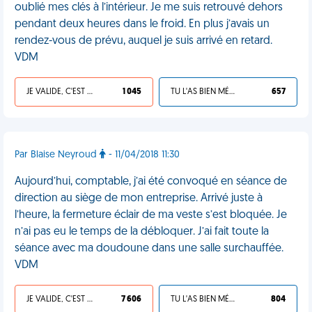
oublié mes clés à l’intérieur. Je me suis retrouvé dehors
pendant deux heures dans le froid. En plus j’avais un
rendez-vous de prévu, auquel je suis arrivé en retard.
VDM
JE VALIDE, C'EST UNE VDM
1 045
TU L'AS BIEN MÉRITÉ
657
Par Blaise Neyroud
- 11/04/2018 11:30
Aujourd’hui, comptable, j’ai été convoqué en séance de
direction au siège de mon entreprise. Arrivé juste à
l’heure, la fermeture éclair de ma veste s’est bloquée. Je
n’ai pas eu le temps de la débloquer. J’ai fait toute la
séance avec ma doudoune dans une salle surchauffée.
VDM
JE VALIDE, C'EST UNE VDM
7 606
TU L'AS BIEN MÉRITÉ
804