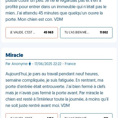
puisse courir un peu. Je ne le regardais pas et il en a
profité pour entrer dans un immeuble qui n'était pas le
mien. J'ai attendu 45 minutes que quelqu'un ouvre la
porte. Mon chien est con. VDM
JE VALIDE, C'EST UNE VDM
45 963
TU L'AS BIEN MÉRITÉ
11 002
Miracle
Par Anonyme
- 17/06/2025 22:22 - France
Aujourd'hui, je pars au travail pendant neuf heures,
semaine compliquée, je suis fatiguée. En rentrant, ma
porte d'entrée était entrouverte. J'ai bien fermé à clefs
mais je n'avais pas fermé la porte avant. Par miracle le
chien est resté à l'intérieur toute la journée, à moins qu'il
ne soit juste rentré avant moi. VDM