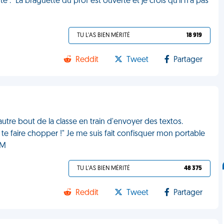
haute : "La braguette du prof est ouverte et je crois qu'il n'a pas
TU L'AS BIEN MÉRITÉ
18 919
Reddit
Tweet
Partager
autre bout de la classe en train d'envoyer des textos.
te faire chopper !" Je me suis fait confisquer mon portable
DM
TU L'AS BIEN MÉRITÉ
48 375
Reddit
Tweet
Partager