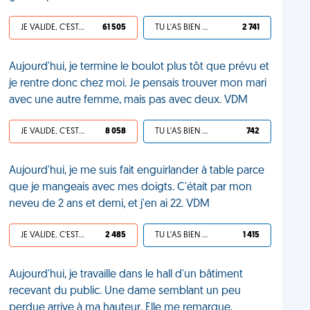
JE VALIDE, C'EST UNE VDM
61 505
TU L'AS BIEN MÉRITÉ
2 741
Aujourd'hui, je termine le boulot plus tôt que prévu et
je rentre donc chez moi. Je pensais trouver mon mari
avec une autre femme, mais pas avec deux. VDM
JE VALIDE, C'EST UNE VDM
8 058
TU L'AS BIEN MÉRITÉ
742
Aujourd'hui, je me suis fait enguirlander à table parce
que je mangeais avec mes doigts. C'était par mon
neveu de 2 ans et demi, et j'en ai 22. VDM
JE VALIDE, C'EST UNE VDM
2 485
TU L'AS BIEN MÉRITÉ
1 415
Aujourd'hui, je travaille dans le hall d'un bâtiment
recevant du public. Une dame semblant un peu
perdue arrive à ma hauteur. Elle me remarque,