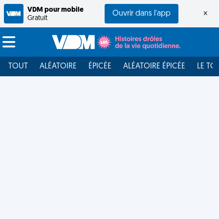
VDM pour mobile
Ouvrir dans l'app
×
Gratuit
TOUT
ALÉATOIRE
ÉPICÉE
ALÉATOIRE ÉPICÉE
LE TO