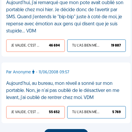
Aujourd'hui, j'ai remarqué que mon pote avait oublié son
portable chez moi hier. Je décide donc de l'avertir par
SMS. Quand j'entends le "bip-bip" juste à coté de moi, je
repense avec émotion aux gens qui disent que je suis
stupide... VDM
JE VALIDE, C'EST UNE VDM
46 694
TU L'AS BIEN MÉRITÉ
19 887
Par Anonyme
- 11/06/2008 09:57
Aujourd'hui, au bureau, mon réveil a sonné sur mon
portable. Non, je n'ai pas oublié de le désactiver en me
levant, j'ai oublié de rentrer chez moi. VDM
JE VALIDE, C'EST UNE VDM
55 652
TU L'AS BIEN MÉRITÉ
5 769