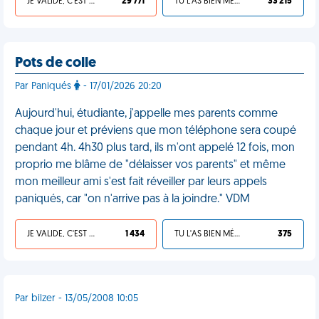
JE VALIDE, C'EST UNE VDM
29 771
TU L'AS BIEN MÉRITÉ
33 215
Pots de colle
Par Paniqués
- 17/01/2026 20:20
Aujourd'hui, étudiante, j'appelle mes parents comme
chaque jour et préviens que mon téléphone sera coupé
pendant 4h. 4h30 plus tard, ils m'ont appelé 12 fois, mon
proprio me blâme de "délaisser vos parents" et même
mon meilleur ami s'est fait réveiller par leurs appels
paniqués, car "on n'arrive pas à la joindre." VDM
JE VALIDE, C'EST UNE VDM
1 434
TU L'AS BIEN MÉRITÉ
375
Par bilzer - 13/05/2008 10:05