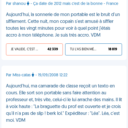
Par shanou
- Ça date de 2012 mais c'est de la bonne - France
Aujourd'hui, la sonnerie de mon portable est le bruit d'un
sifflement. Cette nuit, mon copain s'est amusé à siffler
toutes les vingt minutes pour voir à quel point j'étais
accro à mon téléphone. Je suis très accro. VDM
JE VALIDE, C'EST UNE VDM
42 339
TU L'AS BIEN MÉRITÉ
18 819
Par Miss-catas
- 19/09/2008 12:22
Aujourd'hui, ma camarade de classe reçoit un texto en
cours. Elle sort son portable sans faire attention au
professeur et, très vite, celui-ci le lui arrache des mains. Il lit
à voix haute : "La braguette du prof est ouverte et je crois
qu'il n'a pas de slip ! berk lol." Expéditeur : "Léa". Léa, c'est
moi. VDM