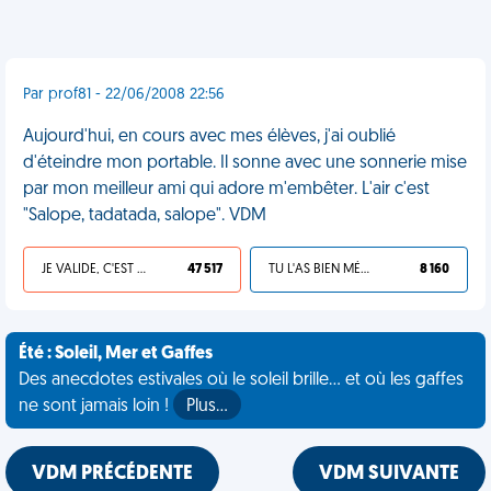
Par prof81 - 22/06/2008 22:56
Aujourd'hui, en cours avec mes élèves, j'ai oublié
d'éteindre mon portable. Il sonne avec une sonnerie mise
par mon meilleur ami qui adore m'embêter. L'air c'est
"Salope, tadatada, salope". VDM
JE VALIDE, C'EST UNE VDM
47 517
TU L'AS BIEN MÉRITÉ
8 160
Été : Soleil, Mer et Gaffes
Des anecdotes estivales où le soleil brille... et où les gaffes
ne sont jamais loin !
Plus…
VDM PRÉCÉDENTE
VDM SUIVANTE