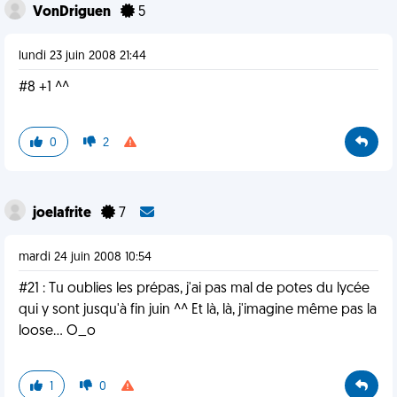
VonDriguen
5
lundi 23 juin 2008 21:44
#8 +1 ^^
0
2
joelafrite
7
mardi 24 juin 2008 10:54
#21 : Tu oublies les prépas, j'ai pas mal de potes du lycée
qui y sont jusqu'à fin juin ^^ Et là, là, j'imagine même pas la
loose... O_o
1
0