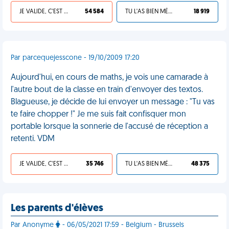
JE VALIDE, C'EST UNE VDM
54 584
TU L'AS BIEN MÉRITÉ
18 919
Par parcequejesscone - 19/10/2009 17:20
Aujourd'hui, en cours de maths, je vois une camarade à
l'autre bout de la classe en train d'envoyer des textos.
Blagueuse, je décide de lui envoyer un message : "Tu vas
te faire chopper !" Je me suis fait confisquer mon
portable lorsque la sonnerie de l'accusé de réception a
retenti. VDM
JE VALIDE, C'EST UNE VDM
35 746
TU L'AS BIEN MÉRITÉ
48 375
Les parents d'élèves
Par Anonyme
- 06/05/2021 17:59 - Belgium - Brussels