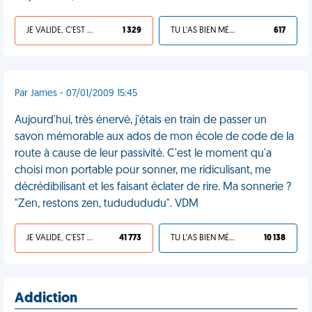
JE VALIDE, C'EST UNE VDM
1 329
TU L'AS BIEN MÉRITÉ
617
Par James - 07/01/2009 15:45
Aujourd'hui, très énervé, j'étais en train de passer un
savon mémorable aux ados de mon école de code de la
route à cause de leur passivité. C'est le moment qu'a
choisi mon portable pour sonner, me ridiculisant, me
décrédibilisant et les faisant éclater de rire. Ma sonnerie ?
"Zen, restons zen, tududududu". VDM
JE VALIDE, C'EST UNE VDM
41 773
TU L'AS BIEN MÉRITÉ
10 138
Addiction