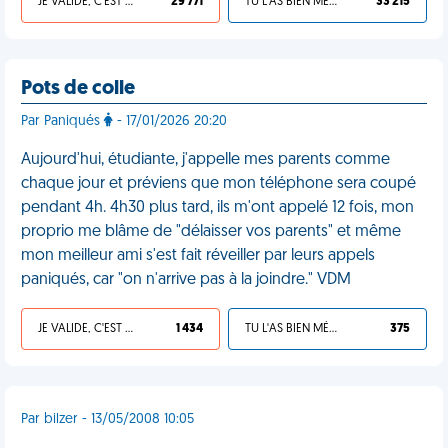
JE VALIDE, C'EST UNE VDM
29 771
TU L'AS BIEN MÉRITÉ
33 215
Pots de colle
Par Paniqués
- 17/01/2026 20:20
Aujourd'hui, étudiante, j'appelle mes parents comme
chaque jour et préviens que mon téléphone sera coupé
pendant 4h. 4h30 plus tard, ils m'ont appelé 12 fois, mon
proprio me blâme de "délaisser vos parents" et même
mon meilleur ami s'est fait réveiller par leurs appels
paniqués, car "on n'arrive pas à la joindre." VDM
JE VALIDE, C'EST UNE VDM
1 434
TU L'AS BIEN MÉRITÉ
375
Par bilzer - 13/05/2008 10:05