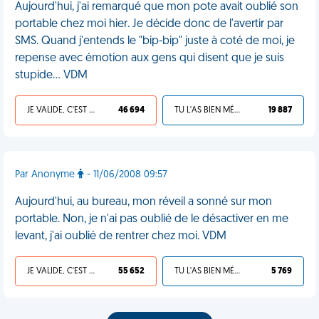
Aujourd'hui, j'ai remarqué que mon pote avait oublié son
portable chez moi hier. Je décide donc de l'avertir par
SMS. Quand j'entends le "bip-bip" juste à coté de moi, je
repense avec émotion aux gens qui disent que je suis
stupide... VDM
JE VALIDE, C'EST UNE VDM
46 694
TU L'AS BIEN MÉRITÉ
19 887
Par Anonyme
- 11/06/2008 09:57
Aujourd'hui, au bureau, mon réveil a sonné sur mon
portable. Non, je n'ai pas oublié de le désactiver en me
levant, j'ai oublié de rentrer chez moi. VDM
JE VALIDE, C'EST UNE VDM
55 652
TU L'AS BIEN MÉRITÉ
5 769