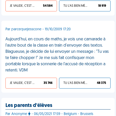
JE VALIDE, C'EST UNE VDM
54 584
TU L'AS BIEN MÉRITÉ
18 919
Par parcequejesscone - 19/10/2009 17:20
Aujourd'hui, en cours de maths, je vois une camarade à
l'autre bout de la classe en train d'envoyer des textos.
Blagueuse, je décide de lui envoyer un message : "Tu vas
te faire chopper !" Je me suis fait confisquer mon
portable lorsque la sonnerie de l'accusé de réception a
retenti. VDM
JE VALIDE, C'EST UNE VDM
35 746
TU L'AS BIEN MÉRITÉ
48 375
Les parents d'élèves
Par Anonyme
- 06/05/2021 17:59 - Belgium - Brussels