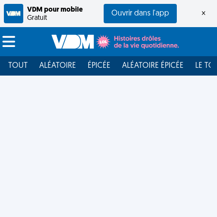
VDM pour mobile
Ouvrir dans l'app
×
Gratuit
TOUT
ALÉATOIRE
ÉPICÉE
ALÉATOIRE ÉPICÉE
LE TO