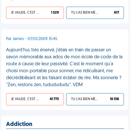
JE VALIDE, C'EST UNE VDM
1 329
TU L'AS BIEN MÉRITÉ
617
Par James - 07/01/2009 15:45
Aujourd'hui, très énervé, j'étais en train de passer un
savon mémorable aux ados de mon école de code de la
route à cause de leur passivité. C'est le moment qu'a
choisi mon portable pour sonner, me ridiculisant, me
décrédibilisant et les faisant éclater de rire. Ma sonnerie ?
"Zen, restons zen, tududududu". VDM
JE VALIDE, C'EST UNE VDM
41 773
TU L'AS BIEN MÉRITÉ
10 138
Addiction