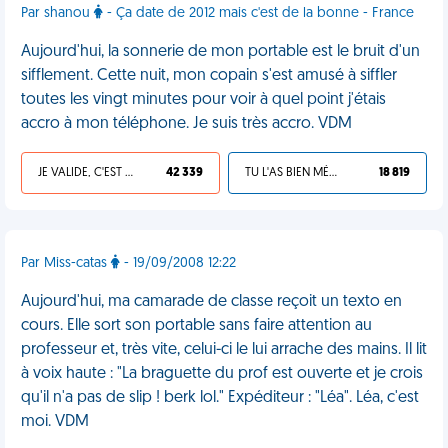
Par shanou
- Ça date de 2012 mais c'est de la bonne - France
Aujourd'hui, la sonnerie de mon portable est le bruit d'un
sifflement. Cette nuit, mon copain s'est amusé à siffler
toutes les vingt minutes pour voir à quel point j'étais
accro à mon téléphone. Je suis très accro. VDM
JE VALIDE, C'EST UNE VDM
42 339
TU L'AS BIEN MÉRITÉ
18 819
Par Miss-catas
- 19/09/2008 12:22
Aujourd'hui, ma camarade de classe reçoit un texto en
cours. Elle sort son portable sans faire attention au
professeur et, très vite, celui-ci le lui arrache des mains. Il lit
à voix haute : "La braguette du prof est ouverte et je crois
qu'il n'a pas de slip ! berk lol." Expéditeur : "Léa". Léa, c'est
moi. VDM