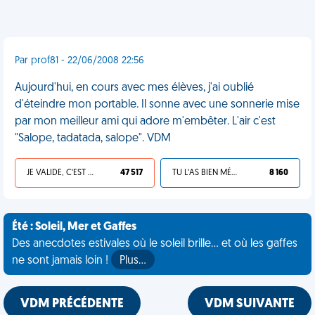
Par prof81 - 22/06/2008 22:56
Aujourd'hui, en cours avec mes élèves, j'ai oublié
d'éteindre mon portable. Il sonne avec une sonnerie mise
par mon meilleur ami qui adore m'embêter. L'air c'est
"Salope, tadatada, salope". VDM
JE VALIDE, C'EST UNE VDM
47 517
TU L'AS BIEN MÉRITÉ
8 160
Été : Soleil, Mer et Gaffes
Des anecdotes estivales où le soleil brille... et où les gaffes
ne sont jamais loin !
Plus…
VDM PRÉCÉDENTE
VDM SUIVANTE