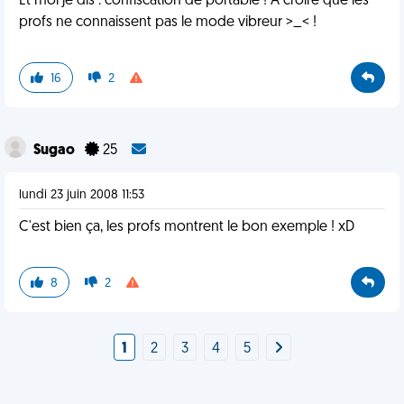
Et moi je dis : confiscation de portable ! A croire que les
profs ne connaissent pas le mode vibreur >_< !
16
2
Sugao
25
lundi 23 juin 2008 11:53
C'est bien ça, les profs montrent le bon exemple ! xD
8
2
1
2
3
4
5