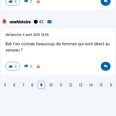
0
0
unehistoire
43
dimanche 4 avril 2010 13:45
Bah t'en connais beaucoup de femmes qui vont direct au
verseau ?
0
0
6
7
8
9
10
11
12
13
14
15