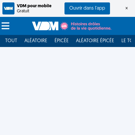
VDM pour mobile
Ouvrir dans l'app
×
Gratuit
TOUT
ALÉATOIRE
ÉPICÉE
ALÉATOIRE ÉPICÉE
LE TO