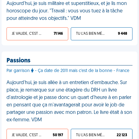
Aujourd'hui, je suis militaire et superstitieux, et je lis mon
horoscope du jour. "Travail : vous vous tuez à la tâche
pour atteindre vos objectifs." VDM
JE VALIDE, C'EST UNE VDM
71 146
TU L'AS BIEN MÉRITÉ
9 448
Passions
Par garrison
- Ça date de 2011 mais c'est de la bonne - France
Aujourd'hui, je suis allée à un entretien d'embauche. Sur
place, je remarque sur une étagère du DRH un livre
d'astrologie et je passe donc un quart d'heure à en parler
en pensant que ça m'avantagerait pour avoir le job de
partager une passion avec mon patron. Le livre était à son
ex-femme. VDM
JE VALIDE, C'EST UNE VDM
50 197
TU L'AS BIEN MÉRITÉ
22 123