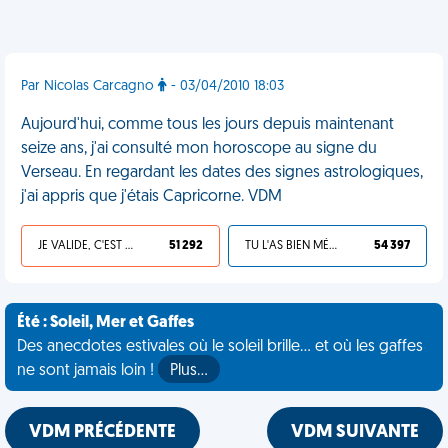
Par Nicolas Carcagno
- 03/04/2010 18:03
Aujourd'hui, comme tous les jours depuis maintenant
seize ans, j'ai consulté mon horoscope au signe du
Verseau. En regardant les dates des signes astrologiques,
j'ai appris que j'étais Capricorne. VDM
JE VALIDE, C'EST UNE VDM
51 292
TU L'AS BIEN MÉRITÉ
54 397
Été : Soleil, Mer et Gaffes
Des anecdotes estivales où le soleil brille... et où les gaffes
ne sont jamais loin !
Plus…
VDM PRÉCÉDENTE
VDM SUIVANTE