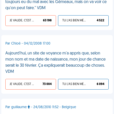
toujours eu du mal avec les Gémeaux, mais on va voir ce
qu'on peut faire." VDM
JE VALIDE, C'EST UNE VDM
63 198
TU L'AS BIEN MÉRITÉ
4 522
Par Chloé - 04/12/2008 17:00
Aujourd'hui, un site de voyance m'a appris que, selon
mon nom et ma date de naissance, mon jour de chance
serait le 30 février. Ça expliquerait beaucoup de choses.
VDM
JE VALIDE, C'EST UNE VDM
73 004
TU L'AS BIEN MÉRITÉ
6 094
Par guillaume
- 24/08/2010 11:52 - Belgique