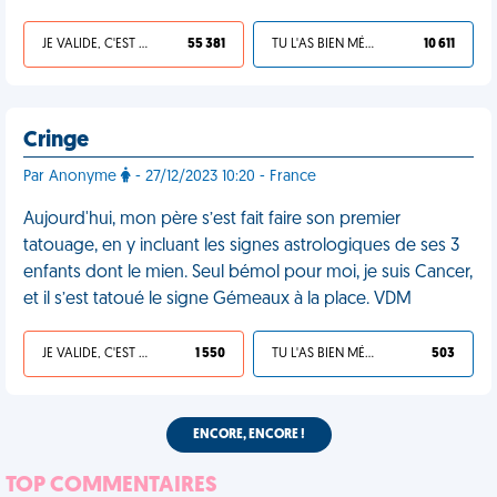
JE VALIDE, C'EST UNE VDM
55 381
TU L'AS BIEN MÉRITÉ
10 611
Cringe
Par Anonyme
- 27/12/2023 10:20 - France
Aujourd'hui, mon père s’est fait faire son premier
tatouage, en y incluant les signes astrologiques de ses 3
enfants dont le mien. Seul bémol pour moi, je suis Cancer,
et il s’est tatoué le signe Gémeaux à la place. VDM
JE VALIDE, C'EST UNE VDM
1 550
TU L'AS BIEN MÉRITÉ
503
ENCORE, ENCORE !
TOP COMMENTAIRES