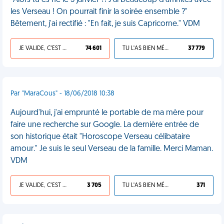
"Alors tu es né le 5 janvier ?! J'ai beaucoup d'affinités avec
les Verseau ! On pourrait finir la soirée ensemble ?"
Bêtement, j'ai rectifié : "En fait, je suis Capricorne." VDM
JE VALIDE, C'EST UNE VDM
74 601
TU L'AS BIEN MÉRITÉ
37 779
Par "MaraCous" - 18/06/2018 10:38
Aujourd'hui, j'ai emprunté le portable de ma mère pour
faire une recherche sur Google. La dernière entrée de
son historique était "Horoscope Verseau célibataire
amour." Je suis le seul Verseau de la famille. Merci Maman.
VDM
JE VALIDE, C'EST UNE VDM
3 705
TU L'AS BIEN MÉRITÉ
371