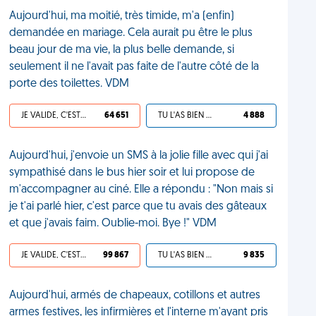
Aujourd'hui, ma moitié, très timide, m'a (enfin)
demandée en mariage. Cela aurait pu être le plus
beau jour de ma vie, la plus belle demande, si
seulement il ne l'avait pas faite de l'autre côté de la
porte des toilettes. VDM
JE VALIDE, C'EST UNE VDM
64 651
TU L'AS BIEN MÉRITÉ
4 888
Aujourd'hui, j'envoie un SMS à la jolie fille avec qui j'ai
sympathisé dans le bus hier soir et lui propose de
m'accompagner au ciné. Elle a répondu : "Non mais si
je t'ai parlé hier, c'est parce que tu avais des gâteaux
et que j'avais faim. Oublie-moi. Bye !" VDM
JE VALIDE, C'EST UNE VDM
99 867
TU L'AS BIEN MÉRITÉ
9 835
Aujourd'hui, armés de chapeaux, cotillons et autres
armes festives, les infirmières et l'interne m'ayant pris