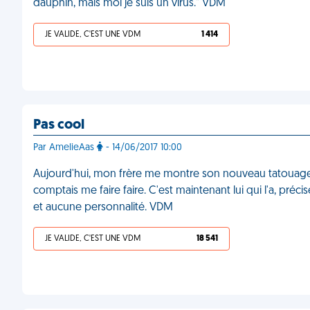
dauphin, mais moi je suis un virus." VDM
JE VALIDE, C'EST UNE VDM
1 414
Pas cool
Par AmelieAas
- 14/06/2017 10:00
Aujourd'hui, mon frère me montre son nouveau tatouage. 
comptais me faire faire. C'est maintenant lui qui l'a, préci
et aucune personnalité. VDM
JE VALIDE, C'EST UNE VDM
18 541