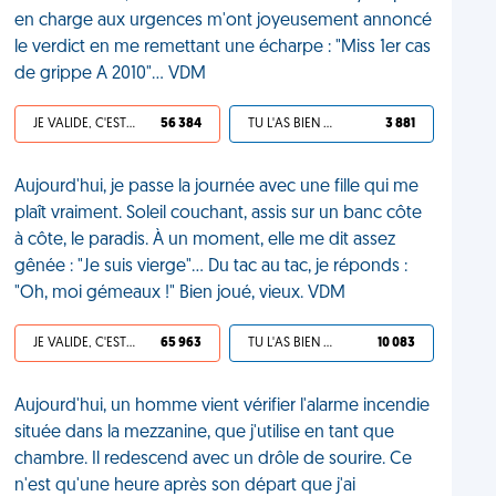
en charge aux urgences m'ont joyeusement annoncé
le verdict en me remettant une écharpe : "Miss 1er cas
de grippe A 2010"... VDM
JE VALIDE, C'EST UNE VDM
56 384
TU L'AS BIEN MÉRITÉ
3 881
Aujourd'hui, je passe la journée avec une fille qui me
plaît vraiment. Soleil couchant, assis sur un banc côte
à côte, le paradis. À un moment, elle me dit assez
gênée : "Je suis vierge"... Du tac au tac, je réponds :
"Oh, moi gémeaux !" Bien joué, vieux. VDM
JE VALIDE, C'EST UNE VDM
65 963
TU L'AS BIEN MÉRITÉ
10 083
Aujourd'hui, un homme vient vérifier l'alarme incendie
située dans la mezzanine, que j'utilise en tant que
chambre. Il redescend avec un drôle de sourire. Ce
n'est qu'une heure après son départ que j'ai