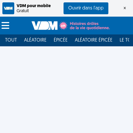
VDM pour mobile
Ouvrir dans l'app
×
Gratuit
TOUT
ALÉATOIRE
ÉPICÉE
ALÉATOIRE ÉPICÉE
LE TO