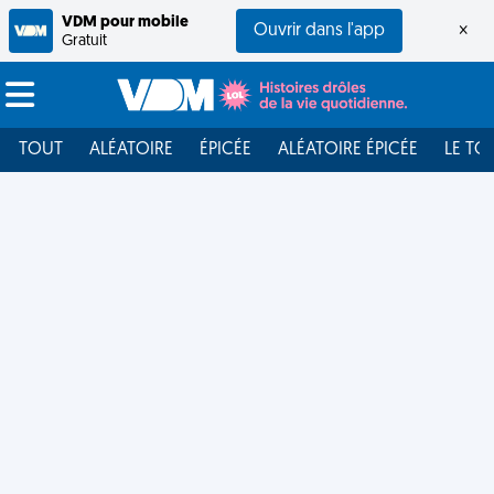
VDM pour mobile
Ouvrir dans l'app
×
Gratuit
TOUT
ALÉATOIRE
ÉPICÉE
ALÉATOIRE ÉPICÉE
LE TO