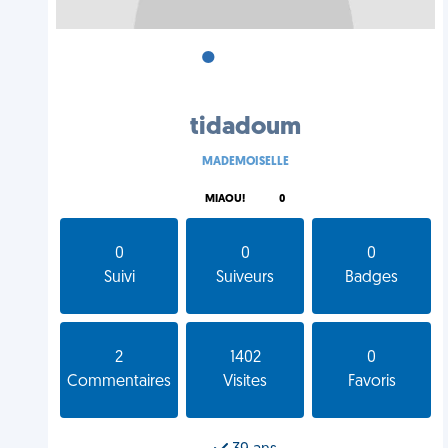
•
•
•
tidadoum
MADEMOISELLE
MIAOU!
0
0
0
0
Suivi
Suiveurs
Badges
2
1402
0
Commentaires
Visites
Favoris