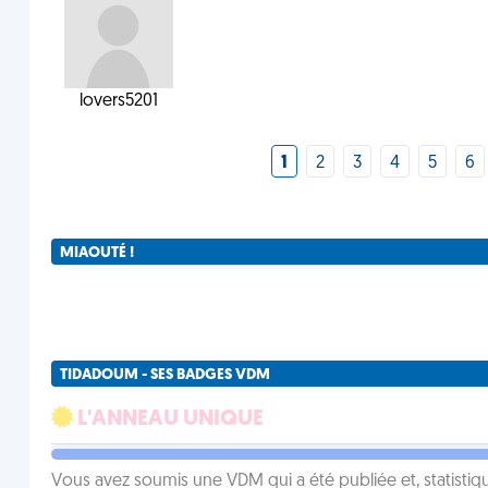
lovers5201
1
2
3
4
5
6
MIAOUTÉ !
TIDADOUM - SES BADGES VDM
L'ANNEAU UNIQUE
Vous avez soumis une VDM qui a été publiée et, statistiqu