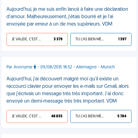
Aujourd'hui, je me suis enfin lancé à faire une déclaration
d'amour. Malheureusement, j'étais bourré et je l'ai
envoyée par erreur à un de mes supérieurs. VDM
JE VALIDE, C'EST UNE VDM
3 379
TU L'AS BIEN MÉRITÉ
1 397
Par Anonyme
- 09/08/2015 18:52 - Allemagne - Munich
Aujourd'hui, j'ai découvert malgré moi qu'il existe un
raccourci clavier pour envoyer les e-mails sur Gmail, alors
que j'écrivais un message très très important. J'ai donc
envoyé un demi-message très très important. VDM
JE VALIDE, C'EST UNE VDM
48 835
TU L'AS BIEN MÉRITÉ
5 784