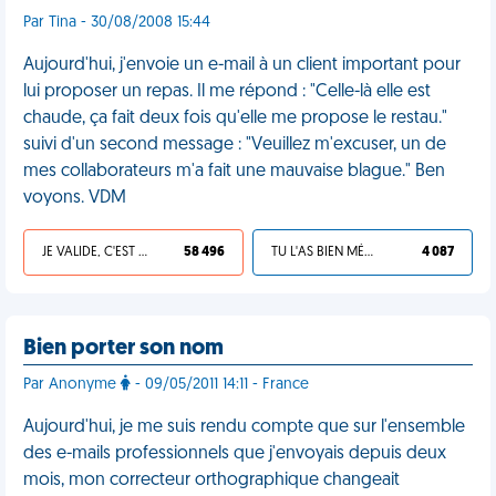
Par Tina - 30/08/2008 15:44
Aujourd'hui, j'envoie un e-mail à un client important pour
lui proposer un repas. Il me répond : "Celle-là elle est
chaude, ça fait deux fois qu'elle me propose le restau."
suivi d'un second message : "Veuillez m'excuser, un de
mes collaborateurs m'a fait une mauvaise blague." Ben
voyons. VDM
JE VALIDE, C'EST UNE VDM
58 496
TU L'AS BIEN MÉRITÉ
4 087
Bien porter son nom
Par Anonyme
- 09/05/2011 14:11 - France
Aujourd'hui, je me suis rendu compte que sur l'ensemble
des e-mails professionnels que j'envoyais depuis deux
mois, mon correcteur orthographique changeait