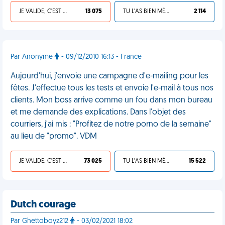
JE VALIDE, C'EST UNE VDM
13 075
TU L'AS BIEN MÉRITÉ
2 114
Par Anonyme
- 09/12/2010 16:13 - France
Aujourd'hui, j'envoie une campagne d'e-mailing pour les
fêtes. J'effectue tous les tests et envoie l'e-mail à tous nos
clients. Mon boss arrive comme un fou dans mon bureau
et me demande des explications. Dans l'objet des
courriers, j'ai mis : "Profitez de notre porno de la semaine"
au lieu de "promo". VDM
JE VALIDE, C'EST UNE VDM
73 025
TU L'AS BIEN MÉRITÉ
15 522
Dutch courage
Par Ghettoboyz212
- 03/02/2021 18:02