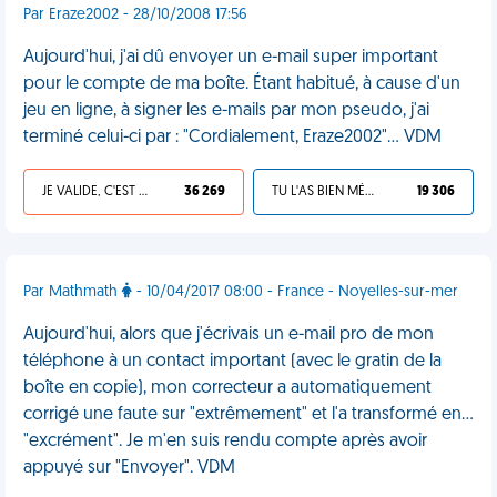
Par Eraze2002 - 28/10/2008 17:56
Aujourd'hui, j'ai dû envoyer un e-mail super important
pour le compte de ma boîte. Étant habitué, à cause d'un
jeu en ligne, à signer les e-mails par mon pseudo, j'ai
terminé celui-ci par : "Cordialement, Eraze2002"... VDM
JE VALIDE, C'EST UNE VDM
36 269
TU L'AS BIEN MÉRITÉ
19 306
Par Mathmath
- 10/04/2017 08:00 - France - Noyelles-sur-mer
Aujourd'hui, alors que j'écrivais un e-mail pro de mon
téléphone à un contact important (avec le gratin de la
boîte en copie), mon correcteur a automatiquement
corrigé une faute sur "extrêmement" et l'a transformé en...
"excrément". Je m'en suis rendu compte après avoir
appuyé sur "Envoyer". VDM