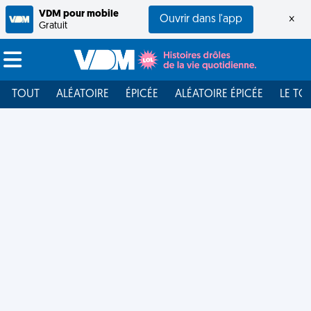
VDM pour mobile
Ouvrir dans l'app
×
Gratuit
TOUT
ALÉATOIRE
ÉPICÉE
ALÉATOIRE ÉPICÉE
LE TO