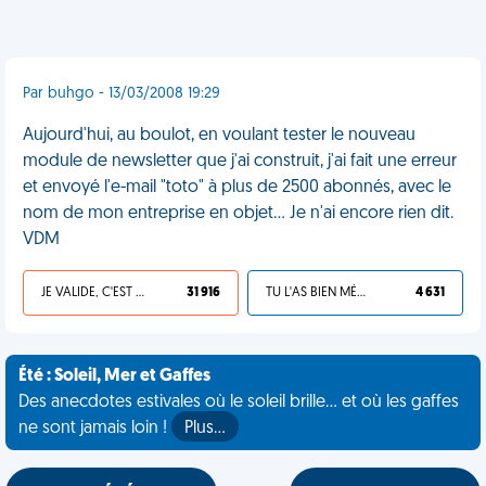
Par buhgo - 13/03/2008 19:29
Aujourd'hui, au boulot, en voulant tester le nouveau
module de newsletter que j'ai construit, j'ai fait une erreur
et envoyé l'e-mail "toto" à plus de 2500 abonnés, avec le
nom de mon entreprise en objet... Je n'ai encore rien dit.
VDM
JE VALIDE, C'EST UNE VDM
31 916
TU L'AS BIEN MÉRITÉ
4 631
Été : Soleil, Mer et Gaffes
Des anecdotes estivales où le soleil brille... et où les gaffes
ne sont jamais loin !
Plus…