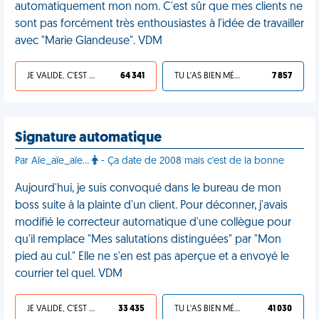
automatiquement mon nom. C'est sûr que mes clients ne
sont pas forcément très enthousiastes à l'idée de travailler
avec "Marie Glandeuse". VDM
JE VALIDE, C'EST UNE VDM
64 341
TU L'AS BIEN MÉRITÉ
7 857
Signature automatique
Par Aïe_aïe_aïe...
- Ça date de 2008 mais c'est de la bonne
Aujourd'hui, je suis convoqué dans le bureau de mon
boss suite à la plainte d'un client. Pour déconner, j'avais
modifié le correcteur automatique d'une collègue pour
qu'il remplace "Mes salutations distinguées" par "Mon
pied au cul." Elle ne s'en est pas aperçue et a envoyé le
courrier tel quel. VDM
JE VALIDE, C'EST UNE VDM
33 435
TU L'AS BIEN MÉRITÉ
41 030