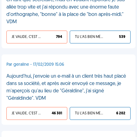
en tant que secrétaire, mais en voulant répondre je suis
allée trop vite et j'ai répondu avec une énorme faute
d'orthographe, "bonne" à la place de "bon après-midi."
VDM
JE VALIDE, C'EST UNE VDM
794
TU L'AS BIEN MÉRITÉ
539
Par geraline - 17/02/2009 15:06
Aujourd'hui, j'envoie un e-mail à un client très haut placé
dans sa société, et après avoir envoyé ce message, je
m'aperçois qu'au lieu de "Géraldine", j'ai signé
"Géraldinde". VDM
JE VALIDE, C'EST UNE VDM
46 301
TU L'AS BIEN MÉRITÉ
6 202