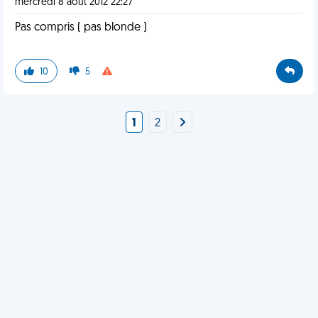
mercredi 8 août 2012 22:27
Pas compris ( pas blonde )
10
5
1
2