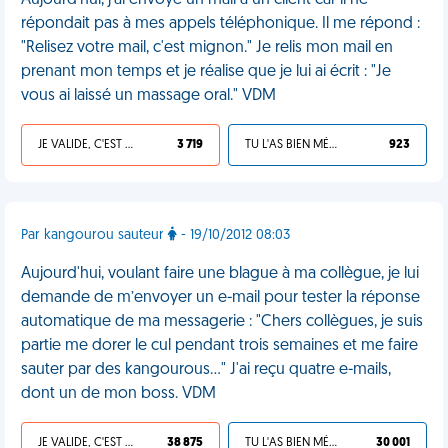
Aujourd'hui, j'ai envoyé un mail à un client car il ne
répondait pas à mes appels téléphonique. Il me répond :
"Relisez votre mail, c'est mignon." Je relis mon mail en
prenant mon temps et je réalise que je lui ai écrit : "Je
vous ai laissé un massage oral." VDM
JE VALIDE, C'EST UNE VDM
3 719
TU L'AS BIEN MÉRITÉ
923
Par kangourou sauteur
- 19/10/2012 08:03
Aujourd'hui, voulant faire une blague à ma collègue, je lui
demande de m’envoyer un e-mail pour tester la réponse
automatique de ma messagerie : "Chers collègues, je suis
partie me dorer le cul pendant trois semaines et me faire
sauter par des kangourous..." J'ai reçu quatre e-mails,
dont un de mon boss. VDM
JE VALIDE, C'EST UNE VDM
38 875
TU L'AS BIEN MÉRITÉ
30 001