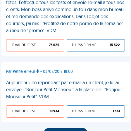
fêtes. J'effectue tous les tests et envoie l'e-mail à tous nos
clients. Mon boss arrive comme un fou dans mon bureau
et me demande des explications. Dans l'objet des
courriers, j'ai mis : "Profitez de notre porno de la semaine"
au lieu de "promo". VDM
JE VALIDE, C'EST UNE VDM
73 025
TU L'AS BIEN MÉRITÉ
15 522
Par Petite erreur
- 03/07/2017 18:00
Aujourd'hui, en répondant par e-mail à un client, je lui ai
envoyé : "Bonjour Petit Monsieur" à la place de : "Bonjour
Monsieur Petit". VDM
JE VALIDE, C'EST UNE VDM
10 934
TU L'AS BIEN MÉRITÉ
1 361