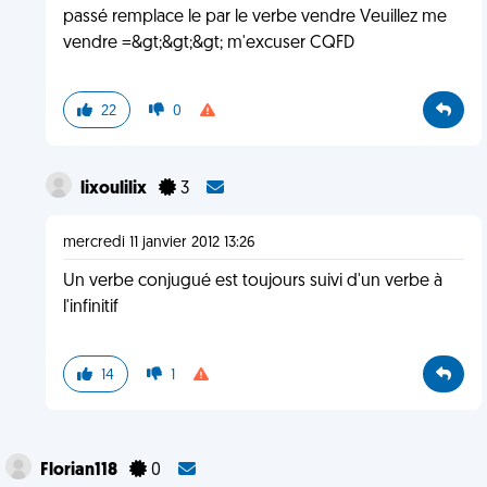
passé remplace le par le verbe vendre Veuillez me
vendre =&gt;&gt;&gt; m'excuser CQFD
22
0
lixoulilix
3
mercredi 11 janvier 2012 13:26
Un verbe conjugué est toujours suivi d'un verbe à
l'infinitif
14
1
Florian118
0