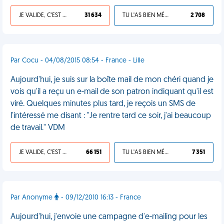
JE VALIDE, C'EST UNE VDM
31 634
TU L'AS BIEN MÉRITÉ
2 708
Par Cocu - 04/08/2015 08:54 - France - Lille
Aujourd'hui, je suis sur la boîte mail de mon chéri quand je
vois qu'il a reçu un e-mail de son patron indiquant qu'il est
viré. Quelques minutes plus tard, je reçois un SMS de
l'intéressé me disant : "Je rentre tard ce soir, j'ai beaucoup
de travail." VDM
JE VALIDE, C'EST UNE VDM
66 151
TU L'AS BIEN MÉRITÉ
7 351
Par Anonyme
- 09/12/2010 16:13 - France
Aujourd'hui, j'envoie une campagne d'e-mailing pour les