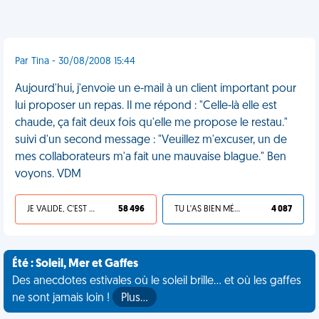
Par Tina - 30/08/2008 15:44
Aujourd'hui, j'envoie un e-mail à un client important pour
lui proposer un repas. Il me répond : "Celle-là elle est
chaude, ça fait deux fois qu'elle me propose le restau."
suivi d'un second message : "Veuillez m'excuser, un de
mes collaborateurs m'a fait une mauvaise blague." Ben
voyons. VDM
JE VALIDE, C'EST UNE VDM
58 496
TU L'AS BIEN MÉRITÉ
4 087
Été : Soleil, Mer et Gaffes
Des anecdotes estivales où le soleil brille... et où les gaffes
ne sont jamais loin !
Plus…