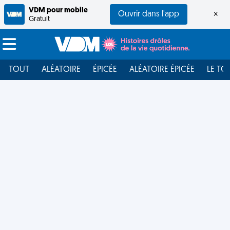
VDM pour mobile
Ouvrir dans l'app
×
Gratuit
TOUT
ALÉATOIRE
ÉPICÉE
ALÉATOIRE ÉPICÉE
LE TO