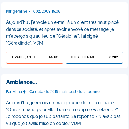
Par geraline - 17/02/2009 15:06
Aujourd'hui, j'envoie un e-mail à un client très haut placé
dans sa société, et après avoir envoyé ce message, je
m'aperçois qu'au lieu de "Géraldine", j'ai signé
"Géraldinde". VDM
JE VALIDE, C'EST UNE VDM
46 301
TU L'AS BIEN MÉRITÉ
6 202
Ambiance…
Par Ahha
- Ça date de 2016 mais c'est de la bonne
Aujourd'hui, je reçois un mail groupé de mon copain :
"Qui est chaud pour aller boire un coup ce week-end ?"
Je réponds que je suis partante. Sa réponse ? "J'avais pas
vu que je t'avais mise en copie." VDM