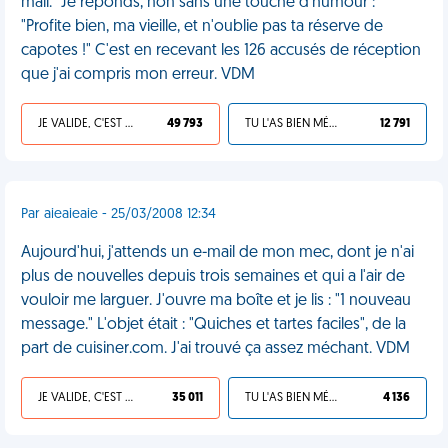
mail." Je réponds, non sans une touche d'humour :
"Profite bien, ma vieille, et n'oublie pas ta réserve de
capotes !" C'est en recevant les 126 accusés de réception
que j'ai compris mon erreur. VDM
JE VALIDE, C'EST UNE VDM
49 793
TU L'AS BIEN MÉRITÉ
12 791
Par aieaieaie - 25/03/2008 12:34
Aujourd'hui, j'attends un e-mail de mon mec, dont je n'ai
plus de nouvelles depuis trois semaines et qui a l'air de
vouloir me larguer. J'ouvre ma boîte et je lis : "1 nouveau
message." L'objet était : "Quiches et tartes faciles", de la
part de cuisiner.com. J'ai trouvé ça assez méchant. VDM
JE VALIDE, C'EST UNE VDM
35 011
TU L'AS BIEN MÉRITÉ
4 136