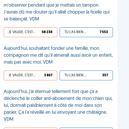
m'observer pendant que je mettais un tampon.
J'aurais dû me douter qu'il allait chopper la ficelle qui
se balançait. VDM
JE VALIDE, C'EST UNE VDM
58 238
TU L'AS BIEN MÉRITÉ
7 553
Aujourd'hui, souhaitant fonder une famille, mon
compagnon me dit qu'il aimerait aussi avoir un enfant,
mais pas avec moi. VDM
JE VALIDE, C'EST UNE VDM
3 867
TU L'AS BIEN MÉRITÉ
357
Aujourd'hui, j'ai éternué tellement fort que ça a
déclenché le collier anti-aboiement de mon chien qui,
lui, dormait paisiblement à côté de moi dans son
panier. Ça l'a réveillé en lui envoyant une châtaigne.
VDM