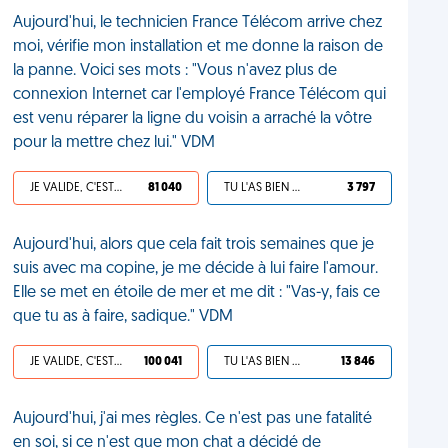
Aujourd'hui, le technicien France Télécom arrive chez
moi, vérifie mon installation et me donne la raison de
la panne. Voici ses mots : "Vous n'avez plus de
connexion Internet car l'employé France Télécom qui
est venu réparer la ligne du voisin a arraché la vôtre
pour la mettre chez lui." VDM
JE VALIDE, C'EST UNE VDM
81 040
TU L'AS BIEN MÉRITÉ
3 797
Aujourd'hui, alors que cela fait trois semaines que je
suis avec ma copine, je me décide à lui faire l'amour.
Elle se met en étoile de mer et me dit : "Vas-y, fais ce
que tu as à faire, sadique." VDM
JE VALIDE, C'EST UNE VDM
100 041
TU L'AS BIEN MÉRITÉ
13 846
Aujourd'hui, j'ai mes règles. Ce n'est pas une fatalité
en soi, si ce n'est que mon chat a décidé de