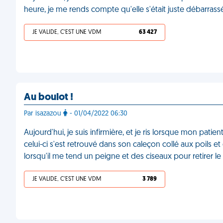
heure, je me rends compte qu'elle s'était juste débarra
JE VALIDE, C'EST UNE VDM
63 427
Au boulot !
Par isazazou
- 01/04/2022 06:30
Aujourd'hui, je suis infirmière, et je ris lorsque mon pa
celui-ci s'est retrouvé dans son caleçon collé aux poils et
lorsqu'il me tend un peigne et des ciseaux pour retirer l
JE VALIDE, C'EST UNE VDM
3 789