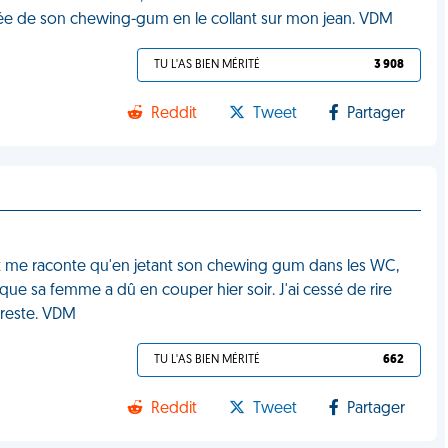
ssée de son chewing-gum en le collant sur mon jean. VDM
TU L'AS BIEN MÉRITÉ
3 908
Reddit
Tweet
Partager
tient me raconte qu'en jetant son chewing gum dans les WC,
 que sa femme a dû en couper hier soir. J'ai cessé de rire
e reste. VDM
TU L'AS BIEN MÉRITÉ
662
Reddit
Tweet
Partager