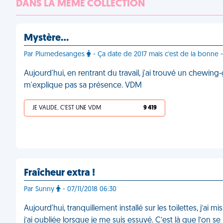
DANS LA MÊME COLLECTION
Mystère…
Par Plumedesanges
- Ça date de 2017 mais c'est de la bonne 
Aujourd'hui, en rentrant du travail, j'ai trouvé un chewing
m'explique pas sa présence. VDM
JE VALIDE, C'EST UNE VDM
9 419
Fraîcheur extra !
Par Sunny
- 07/11/2018 06:30
Aujourd'hui, tranquillement installé sur les toilettes, j
j’ai oubliée lorsque je me suis essuyé. C’est là que l’on se