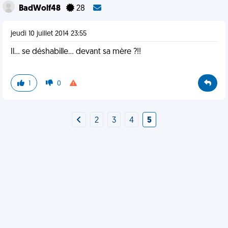
BadWolf48
28
jeudi 10 juillet 2014 23:55
Il... se déshabille... devant sa mère ?!!
1
0
2
3
4
5