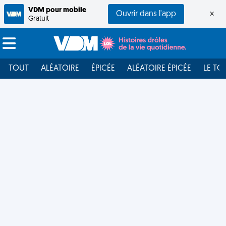
VDM pour mobile
Ouvrir dans l'app
×
Gratuit
TOUT
ALÉATOIRE
ÉPICÉE
ALÉATOIRE ÉPICÉE
LE TO