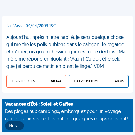
Par Vass - 04/04/2009 18:11
Aujourd'hui, après m'être habillé, je sens quelque chose
qui me tire les poils pubiens dans le caleçon. Je regarde
et m'aperçois qu'un chewing-gum est collé dedans ! Ma
mère me répond en rigolant : "Aaah ! Ça doit être celui
que j'ai perdu ce matin en pliant le linge." VDM
JE VALIDE, C'EST UNE VDM
56 133
TU L'AS BIEN MÉRITÉ
4 026
Vacances d'Été : Soleil et Gaffes
Des plages aux campings, embarquez pour un voyage
rempli de rires sous le soleil... et quelques coups de soleil !
Plus…