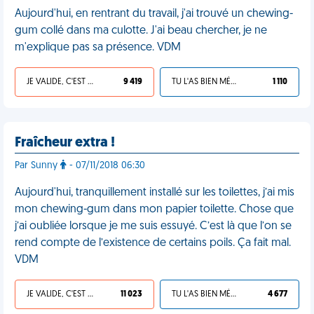
Aujourd'hui, en rentrant du travail, j'ai trouvé un chewing-
gum collé dans ma culotte. J'ai beau chercher, je ne
m'explique pas sa présence. VDM
JE VALIDE, C'EST UNE VDM
9 419
TU L'AS BIEN MÉRITÉ
1 110
Fraîcheur extra !
Par Sunny
- 07/11/2018 06:30
Aujourd'hui, tranquillement installé sur les toilettes, j’ai mis
mon chewing-gum dans mon papier toilette. Chose que
j’ai oubliée lorsque je me suis essuyé. C’est là que l’on se
rend compte de l’existence de certains poils. Ça fait mal.
VDM
JE VALIDE, C'EST UNE VDM
11 023
TU L'AS BIEN MÉRITÉ
4 677