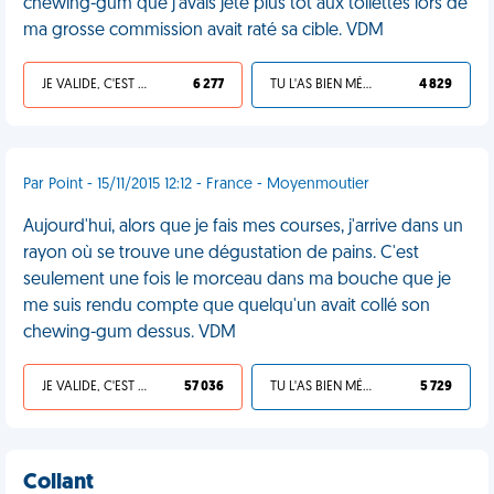
chewing-gum que j’avais jeté plus tôt aux toilettes lors de
ma grosse commission avait raté sa cible. VDM
JE VALIDE, C'EST UNE VDM
6 277
TU L'AS BIEN MÉRITÉ
4 829
Par Point - 15/11/2015 12:12 - France - Moyenmoutier
Aujourd'hui, alors que je fais mes courses, j'arrive dans un
rayon où se trouve une dégustation de pains. C'est
seulement une fois le morceau dans ma bouche que je
me suis rendu compte que quelqu'un avait collé son
chewing-gum dessus. VDM
JE VALIDE, C'EST UNE VDM
57 036
TU L'AS BIEN MÉRITÉ
5 729
Collant