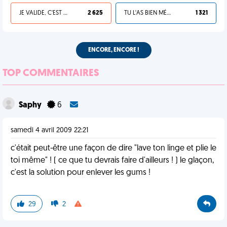
JE VALIDE, C'EST UNE VDM
2 625
TU L'AS BIEN MÉRITÉ
1 321
ENCORE, ENCORE !
TOP COMMENTAIRES
Saphy
6
samedi 4 avril 2009 22:21
c'était peut-être une façon de dire "lave ton linge et plie le
toi même" ! ( ce que tu devrais faire d'ailleurs ! ) le glaçon,
c'est la solution pour enlever les gums !
29
2