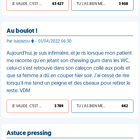
JE VALIDE, C'EST UNE VDM
63 427
TU L'AS BIEN MÉRITÉ
3 908
Au boulot !
Par isazazou
- 01/04/2022 06:30
Aujourd'hui, je suis infirmière, et je ris lorsque mon patient
me raconte qu'en jetant son chewing gum dans les WC,
celui-ci s'est retrouvé dans son caleçon collé aux poils et
que sa femme a dû en couper hier soir. J'ai cessé de rire
lorsqu'il me tend un peigne et des ciseaux pour retirer le
reste. VDM
JE VALIDE, C'EST UNE VDM
3 789
TU L'AS BIEN MÉRITÉ
662
Astuce pressing