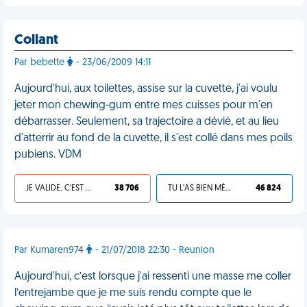
Collant
Par bebette
- 23/06/2009 14:11
Aujourd'hui, aux toilettes, assise sur la cuvette, j'ai voulu
jeter mon chewing-gum entre mes cuisses pour m'en
débarrasser. Seulement, sa trajectoire a dévié, et au lieu
d'atterrir au fond de la cuvette, il s'est collé dans mes poils
pubiens. VDM
JE VALIDE, C'EST UNE VDM
38 706
TU L'AS BIEN MÉRITÉ
46 824
Par Kumaren974
- 21/07/2018 22:30 - Reunion
Aujourd'hui, c’est lorsque j'ai ressenti une masse me coller
l’entrejambe que je me suis rendu compte que le