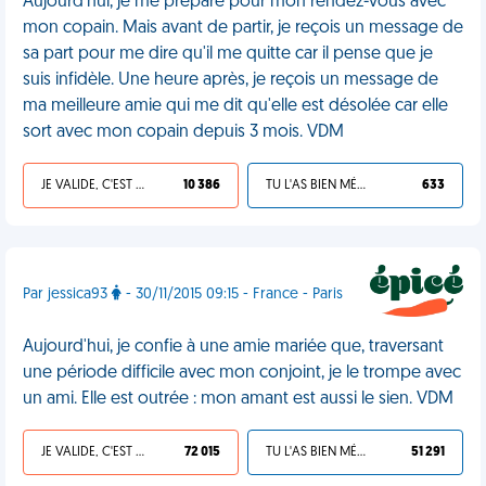
Aujourd'hui, je me prépare pour mon rendez-vous avec
mon copain. Mais avant de partir, je reçois un message de
sa part pour me dire qu'il me quitte car il pense que je
suis infidèle. Une heure après, je reçois un message de
ma meilleure amie qui me dit qu'elle est désolée car elle
sort avec mon copain depuis 3 mois. VDM
JE VALIDE, C'EST UNE VDM
10 386
TU L'AS BIEN MÉRITÉ
633
Par jessica93
- 30/11/2015 09:15 - France - Paris
Aujourd'hui, je confie à une amie mariée que, traversant
une période difficile avec mon conjoint, je le trompe avec
un ami. Elle est outrée : mon amant est aussi le sien. VDM
JE VALIDE, C'EST UNE VDM
72 015
TU L'AS BIEN MÉRITÉ
51 291