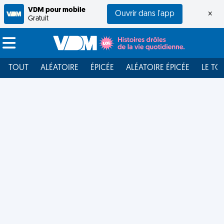
VDM pour mobile
Ouvrir dans l'app
×
Gratuit
TOUT
ALÉATOIRE
ÉPICÉE
ALÉATOIRE ÉPICÉE
LE TO