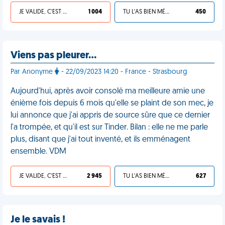
JE VALIDE, C'EST UNE VDM
1 004
TU L'AS BIEN MÉRITÉ
450
Viens pas pleurer…
Par Anonyme
- 22/09/2023 14:20 - France - Strasbourg
Aujourd'hui, après avoir consolé ma meilleure amie une
énième fois depuis 6 mois qu'elle se plaint de son mec, je
lui annonce que j'ai appris de source sûre que ce dernier
l'a trompée, et qu'il est sur Tinder. Bilan : elle ne me parle
plus, disant que j'ai tout inventé, et ils emménagent
ensemble. VDM
JE VALIDE, C'EST UNE VDM
2 945
TU L'AS BIEN MÉRITÉ
627
Je le savais !