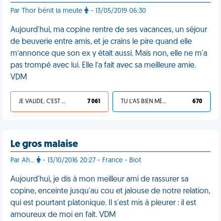
Par Thor bénit la meute
- 13/05/2019 06:30
Aujourd'hui, ma copine rentre de ses vacances, un séjour
de beuverie entre amis, et je crains le pire quand elle
m’annonce que son ex y était aussi. Mais non, elle ne m'a
pas trompé avec lui. Elle l’a fait avec sa meilleure amie.
VDM
JE VALIDE, C'EST UNE VDM
7 061
TU L'AS BIEN MÉRITÉ
670
Le gros malaise
Par Ah...
- 13/10/2016 20:27 - France - Biot
Aujourd'hui, je dis à mon meilleur ami de rassurer sa
copine, enceinte jusqu'au cou et jalouse de notre relation,
qui est pourtant platonique. Il s'est mis à pleurer : il est
amoureux de moi en fait. VDM