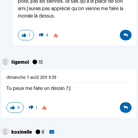
pote, pas les siennes. Je sais qu'à la place de son
ami j'aurais pas apprécié qu'on vienne me faire la
morale là dessus.
1
4
tigemol
10
dimanche 7 août 2011 11:39
Tu peux me faire un dessin ?;)
4
1
koxinelle
8