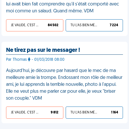
lui avait bien fait comprendre qu'il s'était comporté avec
moi comme un salaud. Quand même. VDM
JE VALIDE, C'EST UNE VDM
84 502
TU L'AS BIEN MÉRITÉ
7 224
Ne tirez pas sur le messager !
Par Thomas
- 01/03/2018 08:00
Aujourd'hui, je découvre par hasard que le mec de ma
meilleure amie la trompe. Endossant mon rôle de meilleur
ami, je lui apprends la terrible nouvelle, photo à l'appui.
Elle ne veut plus me parler car pour elle, je veux "briser
son couple." VDM
JE VALIDE, C'EST UNE VDM
9 812
TU L'AS BIEN MÉRITÉ
1 164