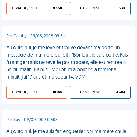
JE VALIDE, C'EST UNE VDM
9 550
TU L'AS BIEN MÉRITÉ
578
Par Cathhy - 29/06/2008 09:54
Aujourd'hui, je me lève et trouve devant ma porte un
message de ma mère qui dit : "Bonjour, je suis partie. Fais
à manger mais ne réveille pas ta soeur, elle est rentrée à
5h du matin. Bisous". Moi on m'a obligée à rentrer à
minuit, j'ai 17 ans et ma soeur 14. VDM
JE VALIDE, C'EST UNE VDM
74 165
TU L'AS BIEN MÉRITÉ
4 384
Par Sev - 09/01/2009 09:05
Aujourd'hui, je me suis fait engueuler par ma mère car je