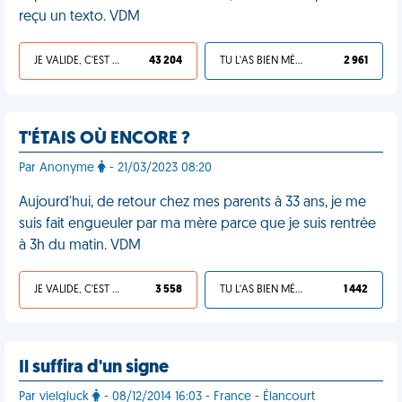
reçu un texto. VDM
JE VALIDE, C'EST UNE VDM
43 204
TU L'AS BIEN MÉRITÉ
2 961
T'ÉTAIS OÙ ENCORE ?
Par Anonyme
- 21/03/2023 08:20
Aujourd'hui, de retour chez mes parents à 33 ans, je me
suis fait engueuler par ma mère parce que je suis rentrée
à 3h du matin. VDM
JE VALIDE, C'EST UNE VDM
3 558
TU L'AS BIEN MÉRITÉ
1 442
Il suffira d'un signe
Par vielgluck
- 08/12/2014 16:03 - France - Élancourt