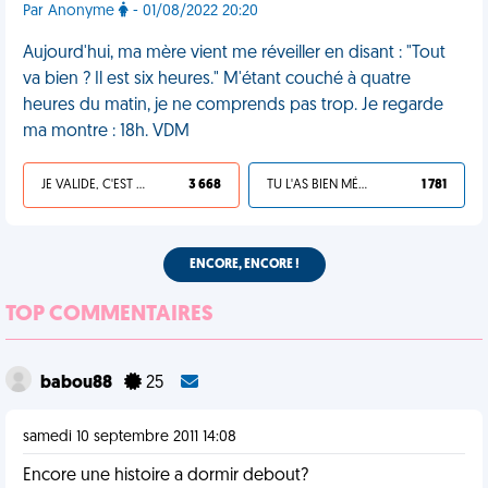
Par Anonyme
- 01/08/2022 20:20
Aujourd'hui, ma mère vient me réveiller en disant : "Tout
va bien ? Il est six heures." M'étant couché à quatre
heures du matin, je ne comprends pas trop. Je regarde
ma montre : 18h. VDM
JE VALIDE, C'EST UNE VDM
3 668
TU L'AS BIEN MÉRITÉ
1 781
ENCORE, ENCORE !
TOP COMMENTAIRES
babou88
25
samedi 10 septembre 2011 14:08
Encore une histoire a dormir debout?