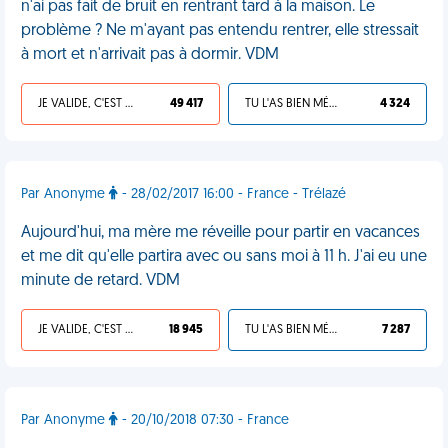
n'ai pas fait de bruit en rentrant tard à la maison. Le
problème ? Ne m'ayant pas entendu rentrer, elle stressait
à mort et n'arrivait pas à dormir. VDM
JE VALIDE, C'EST UNE VDM
49 417
TU L'AS BIEN MÉRITÉ
4 324
Par Anonyme
- 28/02/2017 16:00 - France - Trélazé
Aujourd'hui, ma mère me réveille pour partir en vacances
et me dit qu'elle partira avec ou sans moi à 11 h. J'ai eu une
minute de retard. VDM
JE VALIDE, C'EST UNE VDM
18 945
TU L'AS BIEN MÉRITÉ
7 287
Par Anonyme
- 20/10/2018 07:30 - France