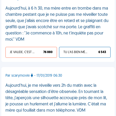
Aujourd'hui, à 6 h 30, ma mère entre en trombe dans ma
chambre pestant que je ne puisse pas me réveiller toute
seule, que j'allais encore être en retard et se plaignant du
graffiti que j’avais scotché sur ma porte. Le graffiti en
question : "Je commence à 10h, ne t'inquiète pas pour
moi." VDM
JE VALIDE, C'EST UNE VDM
76 880
TU L'AS BIEN MÉRITÉ
6 543
Par scarymovie
- 17/01/2019 06:30
Aujourd'hui, je me réveille vers 2h du matin avec la
désagréable sensation d'être observée. En tournant la
tête, j'aperçois une silhouette accroupie près de mon lit,
je pousse un hurlement et j'allume la lumière. C'était ma
mère qui fouillait dans mon téléphone. VDM