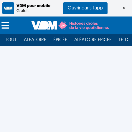
VDM pour mobile
Ouvrir dans l'app
×
Gratuit
TOUT
ALÉATOIRE
ÉPICÉE
ALÉATOIRE ÉPICÉE
LE TO