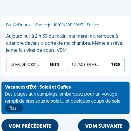
Par GetYourselfaPaper
- 10/09/2011 09:23 - France
Aujourd'hui, à 2 h 30 du matin, ma mère m'a retrouvé à
attendre devant la porte de ma chambre. Même en rêve,
je me fais virer de cours. VDM
JE VALIDE, C'EST UNE VDM
68 817
TU L'AS BIEN MÉRITÉ
7 320
Vacances d'Été : Soleil et Gaffes
Des plages aux campings, embarquez pour un voyage
rempli de rires sous le soleil... et quelques coups de soleil !
Plus…
VDM PRÉCÉDENTE
VDM SUIVANTE