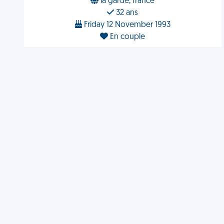
la garde, france
32 ans
Friday 12 November 1993
En couple