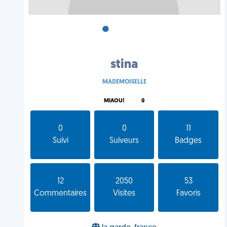
•
•
•
stina
MADEMOISELLE
MIAOU!
0
0
0
11
Suivi
Suiveurs
Badges
12
2050
53
Commentaires
Visites
Favoris