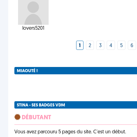
lovers5201
1
2
3
4
5
6
MIAOUTÉ !
STINA - SES BADGES VDM
DÉBUTANT
Vous avez parcouru 5 pages du site. C'est un début.