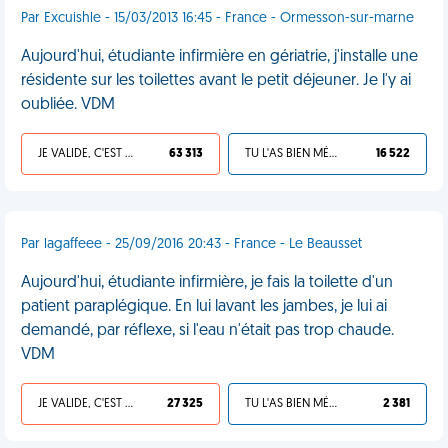
Par Excuishle - 15/03/2013 16:45 - France - Ormesson-sur-marne
Aujourd'hui, étudiante infirmière en gériatrie, j'installe une
résidente sur les toilettes avant le petit déjeuner. Je l'y ai
oubliée. VDM
JE VALIDE, C'EST UNE VDM
63 313
TU L'AS BIEN MÉRITÉ
16 522
Par lagaffeee - 25/09/2016 20:43 - France - Le Beausset
Aujourd'hui, étudiante infirmière, je fais la toilette d'un
patient paraplégique. En lui lavant les jambes, je lui ai
demandé, par réflexe, si l'eau n'était pas trop chaude.
VDM
JE VALIDE, C'EST UNE VDM
27 325
TU L'AS BIEN MÉRITÉ
2 381