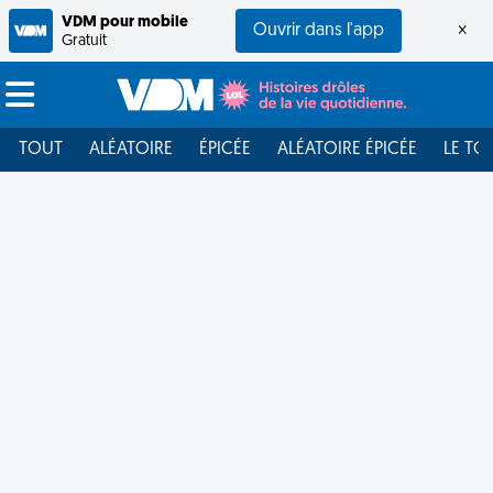
VDM pour mobile
Ouvrir dans l'app
×
Gratuit
TOUT
ALÉATOIRE
ÉPICÉE
ALÉATOIRE ÉPICÉE
LE TO