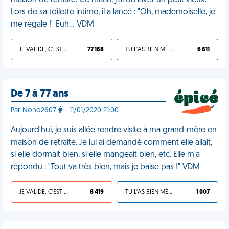
maison de retraite. Ce matin, j'ai dû laver un petit vieux.
Lors de sa toilette intime, il a lancé : "Oh, mademoiselle, je
me régale !" Euh... VDM
JE VALIDE, C'EST UNE VDM
77 168
TU L'AS BIEN MÉRITÉ
6 611
De 7 à 77 ans
Par Nono2607
- 11/01/2020 21:00
Aujourd'hui, je suis allée rendre visite à ma grand-mère en
maison de retraite. Je lui ai demandé comment elle allait,
si elle dormait bien, si elle mangeait bien, etc. Elle m'a
répondu : "Tout va très bien, mais je baise pas !" VDM
JE VALIDE, C'EST UNE VDM
8 419
TU L'AS BIEN MÉRITÉ
1 007