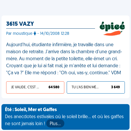
3615 VAZY
Par moustique
- 14/10/2008 12:28
Aujourd'hui, étudiante infirmière, je travaille dans une
maison de retraite. J'arrive dans la chambre d'une grand-
mère. Au moment de la petite toilette, elle émet un cri.
Croyant que je lui ai fait mal, je m'arrête et lui demande :
"Ça va ?" Elle me répond : "Oh oui, vas-y, continue." VDM
JE VALIDE, C'EST UNE VDM
64 580
TU L'AS BIEN MÉRITÉ
3 649
Été : Soleil, Mer et Gaffes
Des anecdotes estivales où le soleil brille... et où les gaffes
ne sont jamais loin !
Plus…