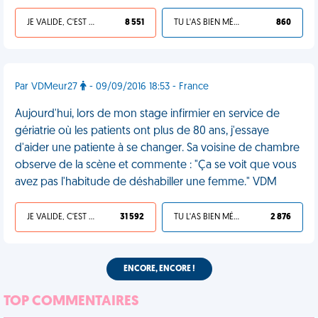
JE VALIDE, C'EST UNE VDM
8 551
TU L'AS BIEN MÉRITÉ
860
Par VDMeur27
- 09/09/2016 18:53 - France
Aujourd'hui, lors de mon stage infirmier en service de
gériatrie où les patients ont plus de 80 ans, j'essaye
d'aider une patiente à se changer. Sa voisine de chambre
observe de la scène et commente : "Ça se voit que vous
avez pas l'habitude de déshabiller une femme." VDM
JE VALIDE, C'EST UNE VDM
31 592
TU L'AS BIEN MÉRITÉ
2 876
ENCORE, ENCORE !
TOP COMMENTAIRES