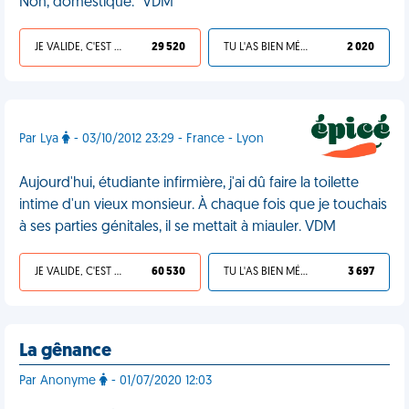
Non, domestique." VDM
JE VALIDE, C'EST UNE VDM
29 520
TU L'AS BIEN MÉRITÉ
2 020
Par Lya
- 03/10/2012 23:29 - France - Lyon
Aujourd'hui, étudiante infirmière, j'ai dû faire la toilette
intime d'un vieux monsieur. À chaque fois que je touchais
à ses parties génitales, il se mettait à miauler. VDM
JE VALIDE, C'EST UNE VDM
60 530
TU L'AS BIEN MÉRITÉ
3 697
La gênance
Par Anonyme
- 01/07/2020 12:03