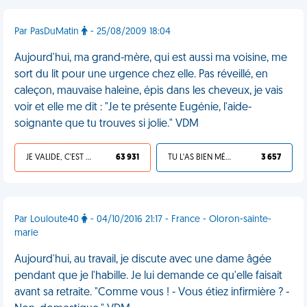
Par PasDuMatin
- 25/08/2009 18:04
Aujourd'hui, ma grand-mère, qui est aussi ma voisine, me
sort du lit pour une urgence chez elle. Pas réveillé, en
caleçon, mauvaise haleine, épis dans les cheveux, je vais
voir et elle me dit : "Je te présente Eugénie, l'aide-
soignante que tu trouves si jolie." VDM
JE VALIDE, C'EST UNE VDM
63 931
TU L'AS BIEN MÉRITÉ
3 657
Par Louloute40
- 04/10/2016 21:17 - France - Oloron-sainte-
marie
Aujourd'hui, au travail, je discute avec une dame âgée
pendant que je l'habille. Je lui demande ce qu'elle faisait
avant sa retraite. "Comme vous ! - Vous étiez infirmière ? -