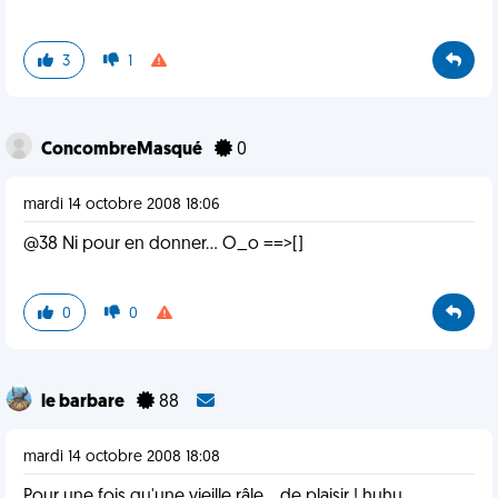
3
1
ConcombreMasqué
0
mardi 14 octobre 2008 18:06
@38 Ni pour en donner... O_o ==>[]
0
0
le barbare
88
mardi 14 octobre 2008 18:08
Pour une fois qu'une vieille râle... de plaisir ! huhu