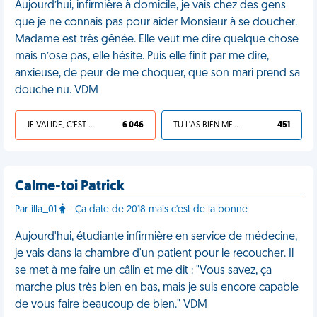
Aujourd’hui, infirmière à domicile, je vais chez des gens
que je ne connais pas pour aider Monsieur à se doucher.
Madame est très gênée. Elle veut me dire quelque chose
mais n’ose pas, elle hésite. Puis elle finit par me dire,
anxieuse, de peur de me choquer, que son mari prend sa
douche nu. VDM
JE VALIDE, C'EST UNE VDM
6 046
TU L'AS BIEN MÉRITÉ
451
Calme-toi Patrick
Par illa_01
- Ça date de 2018 mais c'est de la bonne
Aujourd'hui, étudiante infirmière en service de médecine,
je vais dans la chambre d'un patient pour le recoucher. Il
se met à me faire un câlin et me dit : "Vous savez, ça
marche plus très bien en bas, mais je suis encore capable
de vous faire beaucoup de bien." VDM