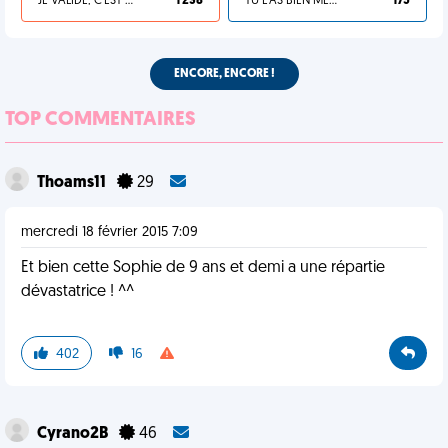
JE VALIDE, C'EST UNE VDM
1 238
TU L'AS BIEN MÉRITÉ
175
ENCORE, ENCORE !
TOP COMMENTAIRES
Thoams11
29
mercredi 18 février 2015 7:09
Et bien cette Sophie de 9 ans et demi a une répartie
dévastatrice ! ^^
402
16
Cyrano2B
46