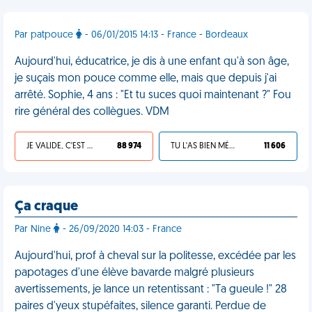
Par patpouce
- 06/01/2015 14:13 - France - Bordeaux
Aujourd'hui, éducatrice, je dis à une enfant qu'à son âge,
je suçais mon pouce comme elle, mais que depuis j'ai
arrêté. Sophie, 4 ans : "Et tu suces quoi maintenant ?" Fou
rire général des collègues. VDM
JE VALIDE, C'EST UNE VDM
88 974
TU L'AS BIEN MÉRITÉ
11 606
Ça craque
Par Nine
- 26/09/2020 14:03 - France
Aujourd'hui, prof à cheval sur la politesse, excédée par les
papotages d'une élève bavarde malgré plusieurs
avertissements, je lance un retentissant : "Ta gueule !" 28
paires d'yeux stupéfaites, silence garanti. Perdue de