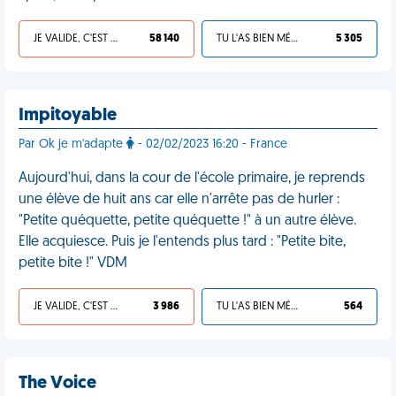
JE VALIDE, C'EST UNE VDM
58 140
TU L'AS BIEN MÉRITÉ
5 305
Impitoyable
Par Ok je m'adapte
- 02/02/2023 16:20 - France
Aujourd'hui, dans la cour de l'école primaire, je reprends
une élève de huit ans car elle n'arrête pas de hurler :
"Petite quéquette, petite quéquette !" à un autre élève.
Elle acquiesce. Puis je l'entends plus tard : "Petite bite,
petite bite !" VDM
JE VALIDE, C'EST UNE VDM
3 986
TU L'AS BIEN MÉRITÉ
564
The Voice