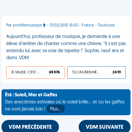
Par profdemusique
- 17/02/2015 15:03 - France - Toulouse
Aujourd'hui, professeur de musique, je demande à une
élève d'arrêter de chanter comme une chèvre. "Il s'est pas
entendu lui, avec sa voix de tapette !" Sophie, neuf ans et
demi. VDM
JE VALIDE, C'EST UNE VDM
69 076
TU L'AS BIEN MÉRITÉ
24 111
Été : Soleil, Mer et Gaffes
Des anecdotes estivales où le soleil brille... et où les gaffes
ne sont jamais loin !
Plus…
VDM PRÉCÉDENTE
VDM SUIVANTE