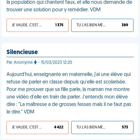
la population qui chantent faux, et elle nous demande de
trouver une solution pour y remédier. VDM
JE VALIDE, C'EST UNE VDM
1 375
TU L'AS BIEN MÉRITÉ
389
Silencieuse
Par Anonyme
- 15/03/2023 12:20
Aujourd'hui, enseignante en maternelle, j'ai une élève qui
refuse de parler en classe depuis qu'elle est scolarisée.
Pour me prouver que sa fille parle, la maman me montre
une vidéo d'elle en train de parler. J'entends mon élève
dire : "La maîtresse a de grosses fesses mais il ne faut pas
le dire." VDM
JE VALIDE, C'EST UNE VDM
4 422
TU L'AS BIEN MÉRITÉ
573