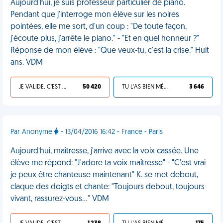
Aujourd'hui, je suis professeur particulier de piano.
Pendant que j'interroge mon élève sur les noires
pointées, elle me sort, d'un coup : "De toute façon,
j'écoute plus, j'arrête le piano." - "Et en quel honneur ?"
Réponse de mon élève : "Que veux-tu, c'est la crise." Huit
ans. VDM
JE VALIDE, C'EST UNE VDM
50 420
TU L'AS BIEN MÉRITÉ
3 646
Par Anonyme
- 13/04/2016 16:42 - France - Paris
Aujourd’hui, maîtresse, j'arrive avec la voix cassée. Une
élève me répond: "J'adore ta voix maîtresse" - "C'est vrai
je peux être chanteuse maintenant" K. se met debout,
claque des doigts et chante: "Toujours debout, toujours
vivant, rassurez-vous…" VDM