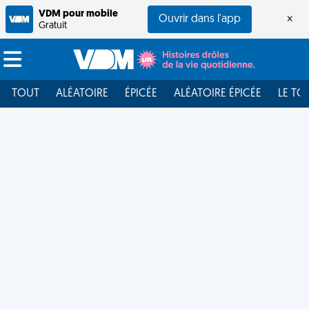
VDM pour mobile
Ouvrir dans l'app
×
Gratuit
TOUT
ALÉATOIRE
ÉPICÉE
ALÉATOIRE ÉPICÉE
LE TO