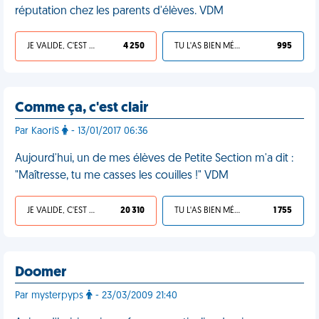
réputation chez les parents d'élèves. VDM
JE VALIDE, C'EST UNE VDM
4 250
TU L'AS BIEN MÉRITÉ
995
Comme ça, c'est clair
Par KaoriS
- 13/01/2017 06:36
Aujourd'hui, un de mes élèves de Petite Section m'a dit :
"Maîtresse, tu me casses les couilles !" VDM
JE VALIDE, C'EST UNE VDM
20 310
TU L'AS BIEN MÉRITÉ
1 755
Doomer
Par mysterpyps
- 23/03/2009 21:40