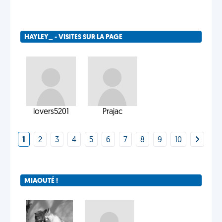
HAYLEY_ - VISITES SUR LA PAGE
lovers5201
Prajac
1
2
3
4
5
6
7
8
9
10
MIAOUTÉ !