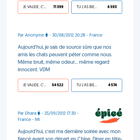
JE VALIDE, C'EST UNE VDM
71 399
TU L'AS BIEN MÉRITÉ
6 593
Par Anonyme
- 30/08/2012 20:28 - France
Aujourd'hui, je sais de source sûre que nos
amis les chats peuvent péter comme nous.
Même bruit, même odeur... même regard
innocent. VDM
JE VALIDE, C'EST UNE VDM
54 522
TU L'AS BIEN MÉRITÉ
4 574
Par Dhara
- 25/09/2012 17:30 -
France - Mi
Aujourd'hui, c'est ma dernière soirée avec mon
fiancé avant son départ en Chine. Diner en tête-