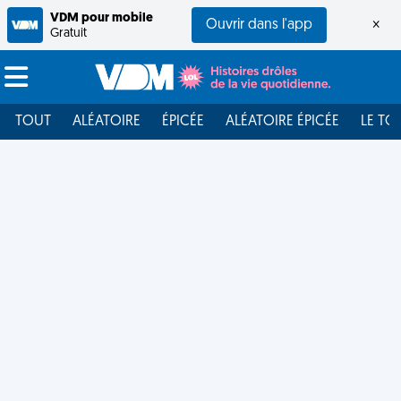
VDM pour mobile
Ouvrir dans l'app
×
Gratuit
TOUT
ALÉATOIRE
ÉPICÉE
ALÉATOIRE ÉPICÉE
LE TO