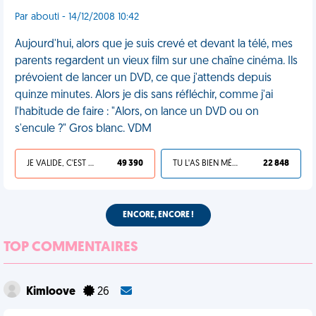
Par abouti - 14/12/2008 10:42
Aujourd'hui, alors que je suis crevé et devant la télé, mes
parents regardent un vieux film sur une chaîne cinéma. Ils
prévoient de lancer un DVD, ce que j'attends depuis
quinze minutes. Alors je dis sans réfléchir, comme j'ai
l'habitude de faire : "Alors, on lance un DVD ou on
s'encule ?" Gros blanc. VDM
JE VALIDE, C'EST UNE VDM
49 390
TU L'AS BIEN MÉRITÉ
22 848
ENCORE, ENCORE !
TOP COMMENTAIRES
Kimloove
26