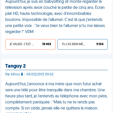
Aujourd'hui, je suis en babysitting et monte regarder la
télévision après avoir couché la petite de cinq ans. Écran
plat HD, haute technologie, avec d'innombrables
boutons. Impossible de l'allumer. C'est là que j'entends
une petite voix : "Je veux bien te l'allumer si tu me laisses
regarder !" VDM
JE VALIDE, C'EST UNE VDM
76 903
TU L'AS BIEN MÉRITÉ
11 154
Tanguy 2
Par kihou
- 09/03/2013 09:02
Aujourd'hui, j'annonce à ma mère que mon futur achat
sera une télé pour être tranquille dans ma chambre. Une
heure plus tard, je l'entends au téléphone avec mon père,
complètement paniquée : "Mais tu ne te rends pas
compte. Si on cède, jamais elle ne quittera la maison.