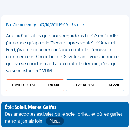
Par Clemeeent
- 07/10/2011 19:09 - France
Aujourd'hui, alors que nous regardons la télé en famille,
j'annonce qu'après le "Service après-vente" d'Omar et
Fred, j'irai me coucher car j'ai un contrôle. L'émission
commence et Omar lance : "Si votre ado vous annonce
qu'il va se coucher car il a un contrôle demain, c'est qu'il
va se masturber." VDM
JE VALIDE, C'EST UNE VDM
170 610
TU L'AS BIEN MÉRITÉ
14 220
Été : Soleil, Mer et Gaffes
Des anecdotes estivales où le soleil brille... et où les gaffes
ne sont jamais loin !
Plus…