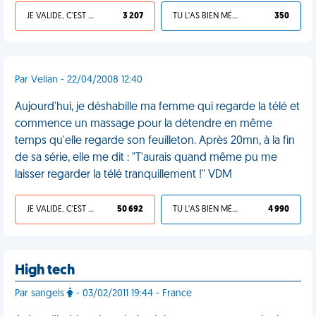
JE VALIDE, C'EST UNE VDM
3 207
TU L'AS BIEN MÉRITÉ
350
Par Velian - 22/04/2008 12:40
Aujourd'hui, je déshabille ma femme qui regarde la télé et
commence un massage pour la détendre en même
temps qu'elle regarde son feuilleton. Après 20mn, à la fin
de sa série, elle me dit : "T'aurais quand même pu me
laisser regarder la télé tranquillement !" VDM
JE VALIDE, C'EST UNE VDM
50 692
TU L'AS BIEN MÉRITÉ
4 990
High tech
Par sangels
- 03/02/2011 19:44 - France