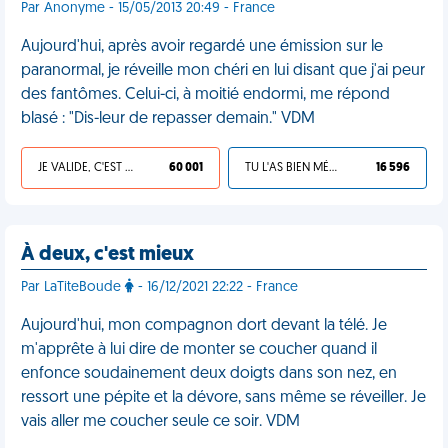
Par Anonyme - 15/05/2013 20:49 - France
Aujourd'hui, après avoir regardé une émission sur le
paranormal, je réveille mon chéri en lui disant que j'ai peur
des fantômes. Celui-ci, à moitié endormi, me répond
blasé : "Dis-leur de repasser demain." VDM
JE VALIDE, C'EST UNE VDM
60 001
TU L'AS BIEN MÉRITÉ
16 596
À deux, c'est mieux
Par LaTiteBoude
- 16/12/2021 22:22 - France
Aujourd'hui, mon compagnon dort devant la télé. Je
m'apprête à lui dire de monter se coucher quand il
enfonce soudainement deux doigts dans son nez, en
ressort une pépite et la dévore, sans même se réveiller. Je
vais aller me coucher seule ce soir. VDM