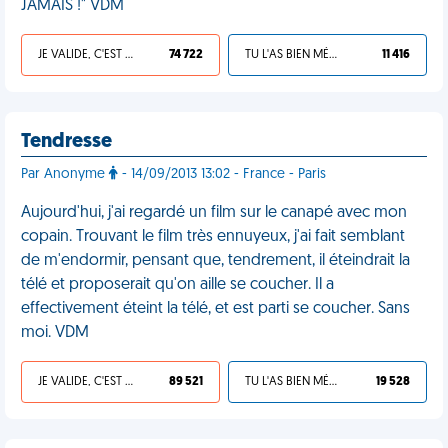
JAMAIS !" VDM
JE VALIDE, C'EST UNE VDM
74 722
TU L'AS BIEN MÉRITÉ
11 416
Tendresse
Par Anonyme
- 14/09/2013 13:02 - France - Paris
Aujourd'hui, j'ai regardé un film sur le canapé avec mon
copain. Trouvant le film très ennuyeux, j'ai fait semblant
de m'endormir, pensant que, tendrement, il éteindrait la
télé et proposerait qu'on aille se coucher. Il a
effectivement éteint la télé, et est parti se coucher. Sans
moi. VDM
JE VALIDE, C'EST UNE VDM
89 521
TU L'AS BIEN MÉRITÉ
19 528