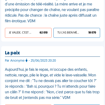
d'une émission de télé-réalité. La mère arrive et je me
précipite pour changer de chaîne, ne voulant pas paraître
ridicule. Pas de chance : la chaîne juste après diffusait un
film érotique. VDM
JE VALIDE, C'EST UNE VDM
62 010
TU L'AS BIEN MÉRITÉ
18 070
La paix
Par Anonyme
- 25/06/2023 20:20
Aujourd'hui, je fais le repas, m'occupe des enfants,
nettoie, range, plie le linge, et vide le lave-vaisselle. Mon
conjoint me dit : "Tu ne devais pas aller te coucher tôt ?"
Je réponds : "Bah si, pourquoi ? Tu m'attends pour faire
un câlin ?" Il me répond : "Non, c'est parce que tu fais trop
de bruit et j'entends pas ma série." VDM