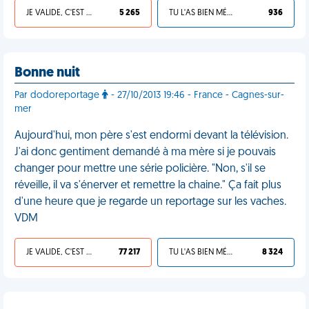
JE VALIDE, C'EST UNE VDM
5 265
TU L'AS BIEN MÉRITÉ
936
Bonne nuit
Par dodoreportage
- 27/10/2013 19:46 - France - Cagnes-sur-
mer
Aujourd'hui, mon père s'est endormi devant la télévision.
J'ai donc gentiment demandé à ma mère si je pouvais
changer pour mettre une série policière. "Non, s'il se
réveille, il va s'énerver et remettre la chaine." Ça fait plus
d'une heure que je regarde un reportage sur les vaches.
VDM
JE VALIDE, C'EST UNE VDM
77 217
TU L'AS BIEN MÉRITÉ
8 324