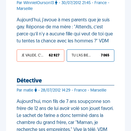
Par WinnielOurson13
- 30/07/2012 21:45 - France -
Marseille
Aujourd'hui, j'avoue à mes parents que je suis
gay. Réponse de ma mère : "Attends, c’est
parce qu’il n'y a aucune fille qui veut de toi que
tu tentes ta chance avec les hommes ?" VDM
JE VALIDE, C'EST UNE VDM
62 927
TU L'AS BIEN MÉRITÉ
7 065
Détective
Par matie
- 28/07/2012 14:29 - France - Marseille
Aujourd'hui, mon fils de 7 ans soupçonne son
frère de 12 ans de lui avoir volé son jouet favori.
Le sachet de farine a donc terminé dans la
chambre du grand frère, car "Maman, je
recherche ses empreintes." Vive la télé. VDM