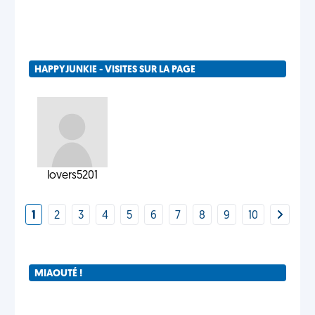
HAPPYJUNKIE - VISITES SUR LA PAGE
lovers5201
1
2
3
4
5
6
7
8
9
10
MIAOUTÉ !