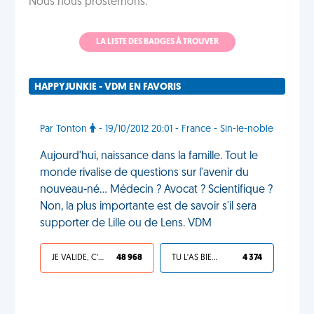
Nous nous prosternons.
LA LISTE DES BADGES À TROUVER
HAPPYJUNKIE - VDM EN FAVORIS
Par Tonton
- 19/10/2012 20:01 - France - Sin-le-noble
Aujourd'hui, naissance dans la famille. Tout le
monde rivalise de questions sur l'avenir du
nouveau-né... Médecin ? Avocat ? Scientifique ?
Non, la plus importante est de savoir s'il sera
supporter de Lille ou de Lens. VDM
JE VALIDE, C'EST UNE VDM
48 968
TU L'AS BIEN MÉRITÉ
4 374