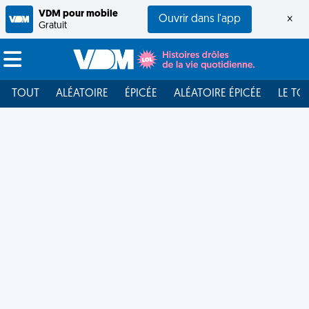
VDM pour mobile
Ouvrir dans l'app
×
Gratuit
TOUT
ALÉATOIRE
ÉPICÉE
ALÉATOIRE ÉPICÉE
LE TO