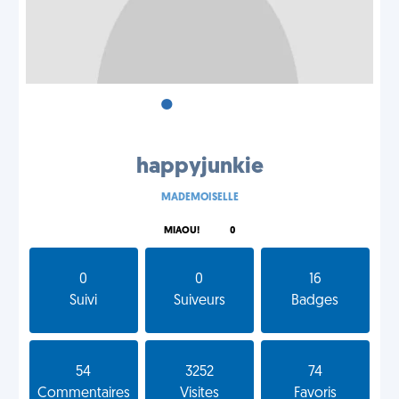
•
•
•
happyjunkie
MADEMOISELLE
MIAOU!
0
0
0
16
Suivi
Suiveurs
Badges
54
3252
74
Commentaires
Visites
Favoris