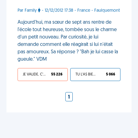
Par Family
- 12/12/2012 17:38 - France - Faulquemont
Aujourd'hui, ma sœur de sept ans rentre de
l'école tout heureuse, tombée sous le charme
d'un petit nouveau. Par curiosité, je lui
demande comment elle réagirait si lui n'était
pas amoureux. Sa réponse ? "Bah je lui casse la
gueule." VDM
JE VALIDE, C'EST UNE VDM
55 226
TU L'AS BIEN MÉRITÉ
5 066
1