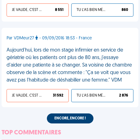
JE VALIDE, C'EST UNE VDM
8 551
TU L'AS BIEN MÉRITÉ
860
Par VDMeur27
- 09/09/2016 18:53 - France
Aujourd'hui, lors de mon stage infirmier en service de
gériatrie où les patients ont plus de 80 ans, j'essaye
d'aider une patiente à se changer. Sa voisine de chambre
observe de la scène et commente : "Ça se voit que vous
avez pas l'habitude de déshabiller une femme." VDM
JE VALIDE, C'EST UNE VDM
31 592
TU L'AS BIEN MÉRITÉ
2 876
ENCORE, ENCORE !
TOP COMMENTAIRES