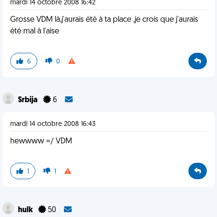
mardi 14 octobre 2008 16:42
Grosse VDM là,j'aurais été à ta place ,je crois que j'aurais
été mal à l'aise
6
0
Srbija
6
mardi 14 octobre 2008 16:43
hewwww =/ VDM
1
1
hulk
50