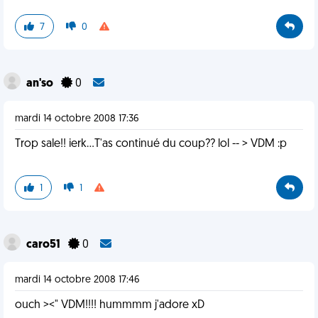
7
0
an'so
0
mardi 14 octobre 2008 17:36
Trop sale!! ierk...T'as continué du coup?? lol -- > VDM :p
1
1
caro51
0
mardi 14 octobre 2008 17:46
ouch ><" VDM!!!! hummmm j'adore xD