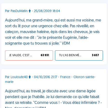
Par PasDuMatin
- 25/08/2009 18:04
Aujourd'hui, ma grand-mère, qui est aussi ma voisine, me
sort du lit pour une urgence chez elle. Pas réveillé, en
caleçon, mauvaise haleine, épis dans les cheveux, je vais
voir et elle me dit : "Je te présente Eugénie, l'aide-
soignante que tu trouves si jolie." VDM
JE VALIDE, C'EST UNE VDM
63 931
TU L'AS BIEN MÉRITÉ
3 657
Par Louloute40
- 04/10/2016 21:17 - France - Oloron-sainte-
marie
Aujourd'hui, au travail, je discute avec une dame âgée
pendant que je l'habille. Je lui demande ce qu'elle faisait
avant sa retraite. "Comme vous ! - Vous étiez infirmière ? -