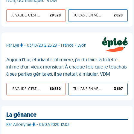
Non, domestique." VDM
JE VALIDE, C'EST UNE VDM
29 520
TU L'AS BIEN MÉRITÉ
2 020
Par Lya
- 03/10/2012 23:29 - France - Lyon
Aujourd'hui, étudiante infirmière, j'ai dû faire la toilette
intime d'un vieux monsieur. À chaque fois que je touchais
à ses parties génitales, il se mettait à miauler. VDM
JE VALIDE, C'EST UNE VDM
60 530
TU L'AS BIEN MÉRITÉ
3 697
La gênance
Par Anonyme
- 01/07/2020 12:03