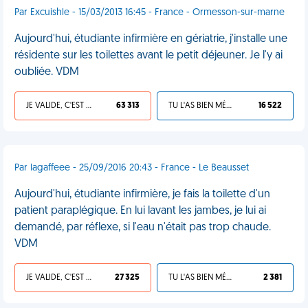
Par Excuishle - 15/03/2013 16:45 - France - Ormesson-sur-marne
Aujourd'hui, étudiante infirmière en gériatrie, j'installe une
résidente sur les toilettes avant le petit déjeuner. Je l'y ai
oubliée. VDM
JE VALIDE, C'EST UNE VDM
63 313
TU L'AS BIEN MÉRITÉ
16 522
Par lagaffeee - 25/09/2016 20:43 - France - Le Beausset
Aujourd'hui, étudiante infirmière, je fais la toilette d'un
patient paraplégique. En lui lavant les jambes, je lui ai
demandé, par réflexe, si l'eau n'était pas trop chaude.
VDM
JE VALIDE, C'EST UNE VDM
27 325
TU L'AS BIEN MÉRITÉ
2 381