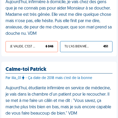
Aujourd’hui, infirmière à domicile, je vais chez des gens
que je ne connais pas pour aider Monsieur à se doucher.
Madame est très gênée. Elle veut me dire quelque chose
mais n’ose pas, elle hésite. Puis elle finit par me dire,
anxieuse, de peur de me choquer, que son mari prend sa
douche nu. VDM
JE VALIDE, C'EST UNE VDM
6 046
TU L'AS BIEN MÉRITÉ
451
Calme-toi Patrick
Par illa_01
- Ça date de 2018 mais c'est de la bonne
Aujourd'hui, étudiante infirmière en service de médecine,
je vais dans la chambre d'un patient pour le recoucher. Il
se met à me faire un câlin et me dit : "Vous savez, ça
marche plus très bien en bas, mais je suis encore capable
de vous faire beaucoup de bien." VDM