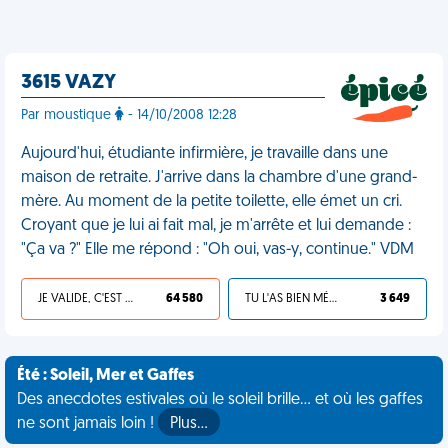
3615 VAZY
Par moustique
- 14/10/2008 12:28
Aujourd'hui, étudiante infirmière, je travaille dans une
maison de retraite. J'arrive dans la chambre d'une grand-
mère. Au moment de la petite toilette, elle émet un cri.
Croyant que je lui ai fait mal, je m'arrête et lui demande :
"Ça va ?" Elle me répond : "Oh oui, vas-y, continue." VDM
JE VALIDE, C'EST UNE VDM
64 580
TU L'AS BIEN MÉRITÉ
3 649
Été : Soleil, Mer et Gaffes
Des anecdotes estivales où le soleil brille... et où les gaffes
ne sont jamais loin !
Plus…