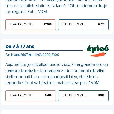
maison de retraite. Ce matin, j'ai dû laver un petit vieux.
Lors de sa toilette intime, il a lancé : "Oh, mademoiselle, je
me régale !" Euh... VDM
JE VALIDE, C'EST UNE VDM
77 168
TU L'AS BIEN MÉRITÉ
6 611
De 7 à 77 ans
Par Nono2607
- 11/01/2020 21:00
Aujourd'hui, je suis allée rendre visite à ma grand-mère en
maison de retraite. Je lui ai demandé comment elle allait,
si elle dormait bien, si elle mangeait bien, etc. Elle m'a
répondu : "Tout va très bien, mais je baise pas !" VDM
JE VALIDE, C'EST UNE VDM
8 419
TU L'AS BIEN MÉRITÉ
1 007