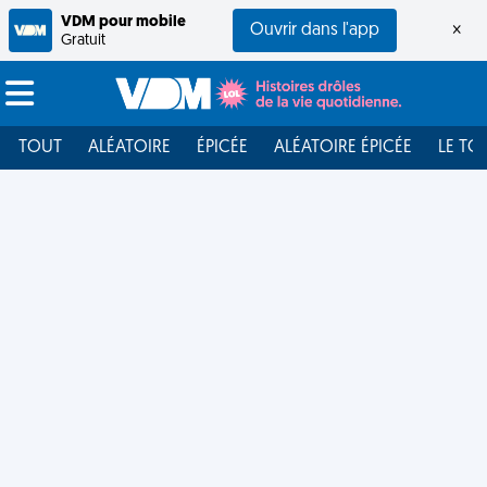
VDM pour mobile
Ouvrir dans l'app
×
Gratuit
TOUT
ALÉATOIRE
ÉPICÉE
ALÉATOIRE ÉPICÉE
LE TO