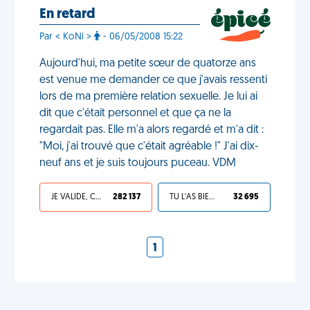
En retard
Par < KoNi >
- 06/05/2008 15:22
Aujourd'hui, ma petite sœur de quatorze ans
est venue me demander ce que j'avais ressenti
lors de ma première relation sexuelle. Je lui ai
dit que c'était personnel et que ça ne la
regardait pas. Elle m'a alors regardé et m'a dit :
"Moi, j'ai trouvé que c'était agréable !" J'ai dix-
neuf ans et je suis toujours puceau. VDM
JE VALIDE, C'EST UNE VDM
282 137
TU L'AS BIEN MÉRITÉ
32 695
1