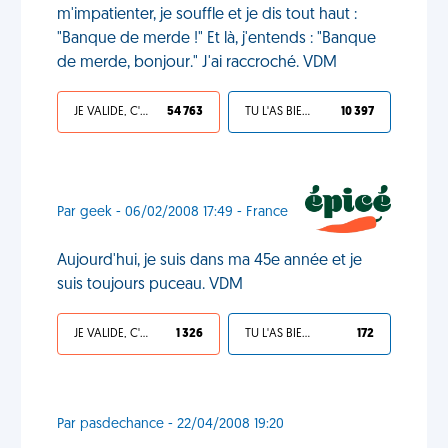
m'impatienter, je souffle et je dis tout haut :
"Banque de merde !" Et là, j'entends : "Banque
de merde, bonjour." J'ai raccroché. VDM
JE VALIDE, C'EST UNE VDM
54 763
TU L'AS BIEN MÉRITÉ
10 397
Par geek - 06/02/2008 17:49 - France
Aujourd'hui, je suis dans ma 45e année et je
suis toujours puceau. VDM
JE VALIDE, C'EST UNE VDM
1 326
TU L'AS BIEN MÉRITÉ
172
Par pasdechance - 22/04/2008 19:20