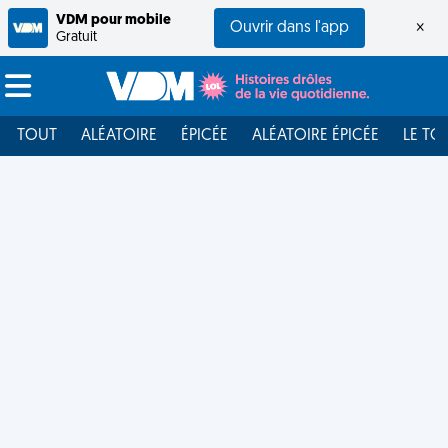
VDM pour mobile
Ouvrir dans l'app
×
Gratuit
TOUT
ALÉATOIRE
ÉPICÉE
ALÉATOIRE ÉPICÉE
LE TO