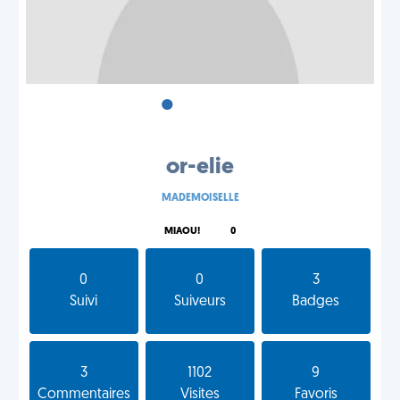
•
•
•
or-elie
MADEMOISELLE
MIAOU!
0
0
0
3
Suivi
Suiveurs
Badges
3
1102
9
Commentaires
Visites
Favoris