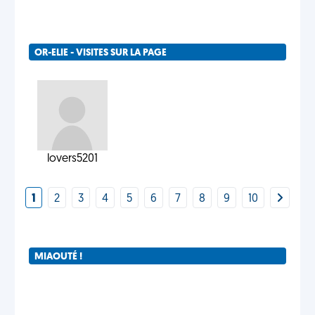
OR-ELIE - VISITES SUR LA PAGE
lovers5201
1
2
3
4
5
6
7
8
9
10
MIAOUTÉ !