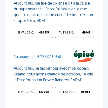
Aujourd'hui, ma fille de six ans a dit à la caisse
du supermarché : "Papa, j'ai mal avec le truc
que tu as mis dans mon cucul." Le truc, c'est un
suppositoire. VDM
JE VALIDE, C'EST UNE VDM
430 315
TU L'AS BIEN MÉRITÉ
41 047
Par anonyme - 13/06/2008 16:01
Aujourd'hui, j'ai fait l'amour avec mon copain.
Quand nous avons changé de position, il a crié
: "Transformation Power Rangers !" VDM
JE VALIDE, C'EST UNE VDM
612 906
TU L'AS BIEN MÉRITÉ
98 038