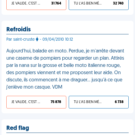
JE VALIDE, C'EST UNE VDM
31 764
TU L'AS BIEN MÉRITÉ
32 740
Refroidis
Par saint-cruste
- 09/04/2010 10:12
Aujourd'hui, balade en moto. Perdue, je m'arrête devant
une caserne de pompiers pour regarder un plan. Attirés
par la nana sur la grosse et belle moto italienne rouge,
des pompiers viennent et me proposent leur aide. On
discute, ils commencent à me draguer... jusqu'à ce que
j'enlève mon casque. VDM
JE VALIDE, C'EST UNE VDM
75 878
TU L'AS BIEN MÉRITÉ
6 738
Red flag