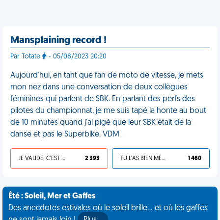
Mansplaining record !
Par Totate
- 05/08/2023 20:20
Aujourd'hui, en tant que fan de moto de vitesse, je mets
mon nez dans une conversation de deux collègues
féminines qui parlent de SBK. En parlant des perfs des
pilotes du championnat, je me suis tapé la honte au bout
de 10 minutes quand j'ai pigé que leur SBK était de la
danse et pas le Superbike. VDM
JE VALIDE, C'EST UNE VDM
2 393
TU L'AS BIEN MÉRITÉ
1 460
Été : Soleil, Mer et Gaffes
Des anecdotes estivales où le soleil brille... et où les gaffes