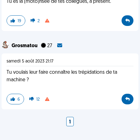
Tu es la (moto)risée de tes collègues, à présent.
19
2
Grosmatou
27
samedi 5 août 2023 21:17
Tu voulais leur faire connaître les trépidations de ta
machine ?
6
12
1