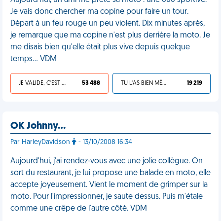
Aujourd'hui, un ami me prête sa moto : une 600 sportive.
Je vais donc chercher ma copine pour faire un tour.
Départ à un feu rouge un peu violent. Dix minutes après,
je remarque que ma copine n'est plus derrière la moto. Je
me disais bien qu'elle était plus vive depuis quelque
temps... VDM
JE VALIDE, C'EST UNE VDM
53 488
TU L'AS BIEN MÉRITÉ
19 219
OK Johnny…
Par HarleyDavidson
- 13/10/2008 16:34
Aujourd'hui, j'ai rendez-vous avec une jolie collègue. On
sort du restaurant, je lui propose une balade en moto, elle
accepte joyeusement. Vient le moment de grimper sur la
moto. Pour l'impressionner, je saute dessus. Puis m'étale
comme une crêpe de l'autre côté. VDM