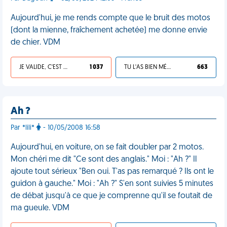
Aujourd'hui, je me rends compte que le bruit des motos
(dont la mienne, fraîchement achetée) me donne envie
de chier. VDM
JE VALIDE, C'EST UNE VDM
1 037
TU L'AS BIEN MÉRITÉ
663
Ah ?
Par *lili*
- 10/05/2008 16:58
Aujourd'hui, en voiture, on se fait doubler par 2 motos.
Mon chéri me dit "Ce sont des anglais." Moi : "Ah ?" Il
ajoute tout sérieux "Ben oui. T'as pas remarqué ? Ils ont le
guidon à gauche." Moi : "Ah ?" S'en sont suivies 5 minutes
de débat jusqu'à ce que je comprenne qu'il se foutait de
ma gueule. VDM