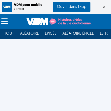
VDM pour mobile
Ouvrir dans l'app
×
Gratuit
TOUT
ALÉATOIRE
ÉPICÉE
ALÉATOIRE ÉPICÉE
LE TO