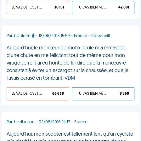
JE VALIDE, C'EST UNE VDM
38 151
TU L'AS BIEN MÉRITÉ
42 001
Par boulette
- 18/06/2013 15:59 - France - Ribeauvill
Aujourd'hui, le moniteur de moto-école m'a ramassée
d'une chute en me félicitant tout de même pour mon
virage serré. J'ai eu honte de lui dire que la manœuvre
consistait à éviter un escargot sur la chaussée, et que je
l'avais écrasé en tombant. VDM
JE VALIDE, C'EST UNE VDM
66 638
TU L'AS BIEN MÉRITÉ
8 560
Par bezibezon - 02/08/2016 14:17 - France
Aujourd'hui, mon scooter est tellement lent qu'un cycliste