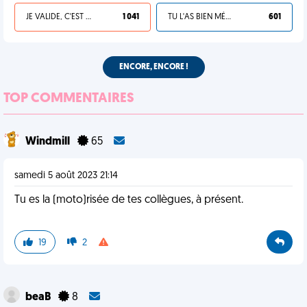
JE VALIDE, C'EST UNE VDM
1 041
TU L'AS BIEN MÉRITÉ
601
ENCORE, ENCORE !
TOP COMMENTAIRES
Windmill
65
samedi 5 août 2023 21:14
Tu es la (moto)risée de tes collègues, à présent.
19
2
beaB
8