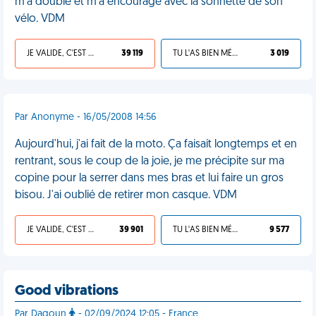
m'a doublé et m'a encouragé avec la sonnette de son
vélo. VDM
JE VALIDE, C'EST UNE VDM
39 119
TU L'AS BIEN MÉRITÉ
3 019
Par Anonyme - 16/05/2008 14:56
Aujourd'hui, j'ai fait de la moto. Ça faisait longtemps et en
rentrant, sous le coup de la joie, je me précipite sur ma
copine pour la serrer dans mes bras et lui faire un gros
bisou. J'ai oublié de retirer mon casque. VDM
JE VALIDE, C'EST UNE VDM
39 901
TU L'AS BIEN MÉRITÉ
9 577
Good vibrations
Par Dagoun
- 02/09/2024 12:05 - France