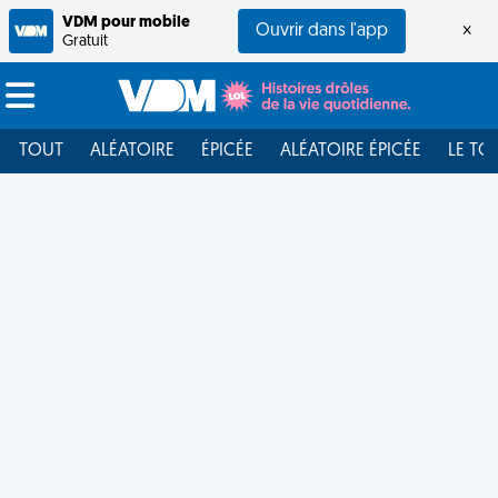
VDM pour mobile
Ouvrir dans l'app
×
Gratuit
TOUT
ALÉATOIRE
ÉPICÉE
ALÉATOIRE ÉPICÉE
LE TO