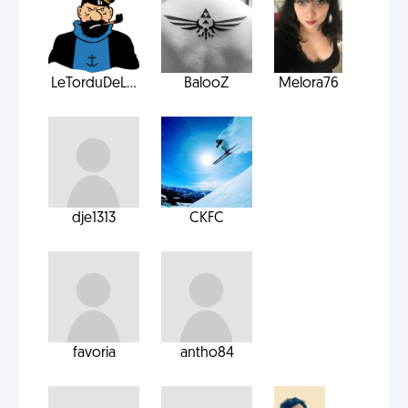
LeTorduDeL...
BalooZ
Melora76
dje1313
CKFC
favoria
antho84