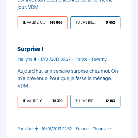
sommes tombées enceintes de lui le même
jour. VDM
JE VALIDE, C'EST UNE VDM
145 866
TU L'AS BIEN MÉRITÉ
9 452
Surprise !
Par lyne
- 17/01/2013 09:27 - France - Taverny
Aujourd'hui, anniversaire surprise chez moi. On
m'a prévenue. Pour que je fasse le ménage.
VDM
JE VALIDE, C'EST UNE VDM
78 319
TU L'AS BIEN MÉRITÉ
12 183
Par klurk
- 16/01/2013 22:32 - France - Thionville