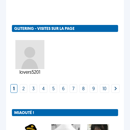
GLITERING - VISITES SUR LA PAGE
lovers5201
1
2
3
4
5
6
7
8
9
10
MIAOUTÉ !