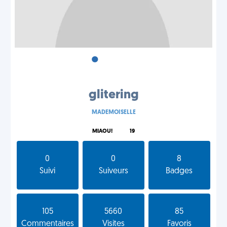
•
•
•
glitering
MADEMOISELLE
MIAOU!
19
0
0
8
Suivi
Suiveurs
Badges
105
5660
85
Commentaires
Visites
Favoris