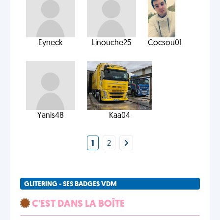
Eyneck
Linouche25
Cocsou01
Yanis48
Kaa04
1
2
GLITERING - SES BADGES VDM
C'EST DANS LA BOÎTE