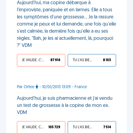
Aujourd'hui, ma copine débarque à
l'improviste, paniquée et en larmes. Elle a tous
les symptômes d'une grossesse... Je la rassure
comme je peux et lui demande, une fois qu'elle
s'est calmée, la dernière fois qu'elle a eu ses
règles. "Bah, je les ai actuellement, là, pourquoi
?" VDM
JE VALIDE, C'EST UNE VDM
87 914
TU L'AS BIEN MÉRITÉ
8 103
Par Ortee
- 10/01/2013 13:09 - France
Aujourd'hui, je suis pharmacienne et j'ai vendu
un test de grossesse à la copine de mon ex.
VDM
JE VALIDE, C'EST UNE VDM
105 729
TU L'AS BIEN MÉRITÉ
7 514