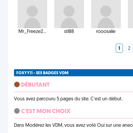
Mr_Freeze2...
stl88
rooosalie
1
2
FOXYY11 - SES BADGES VDM
DÉBUTANT
Vous avez parcouru 5 pages du site. C'est un début.
C'EST MON CHOIX
Dans Modérez les VDM, vous avez voté Oui sur une anecdo