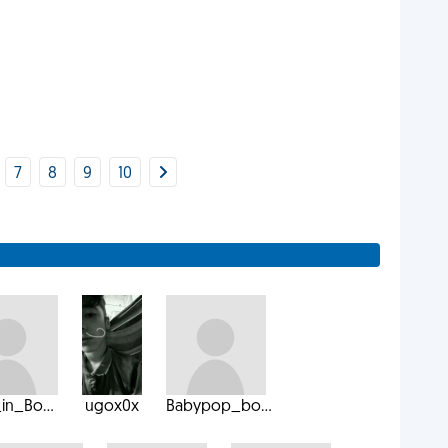
7
8
9
10
in_Bo...
ugox0x
Babypop_bo...