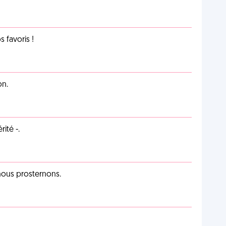
favoris !
on.
ité -.
 nous prosternons.