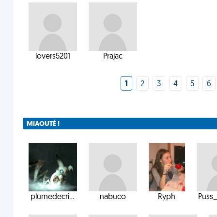
lovers5201
Prajac
1
2
3
4
5
6
MIAOUTÉ !
plumedecri...
nabuco
Ryph
Puss_