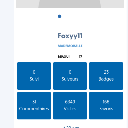
•
•
•
Foxyy11
MADEMOISELLE
MIAOU!
17
0
0
23
Suivi
Suiveurs
Badges
31
6349
166
Commentaires
Visites
Favoris